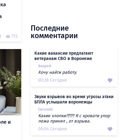
ака
а
Последние
комментарии
0
773
Какие вакансии предлагают
ветеранам СВО в Воронеже
Андрей
Хочу найти работу.
00:28 Сегодня
Звуки взрывов во время угрозы атаки
БПЛА услышали воронежцы
Евгений
Какие хлопки????? Я с кровати упор
лежа принял , от взрыва.
юле и
00:04 Сегодня