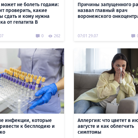
 может не болеть годами:
Причины запущенного р
оит проверить, какие
назвал главный врач
ы сдать и кому нужна
воронежского онкоцентр
ка от гепатита В
07
0
262
07:01 29.07
е инфекции, которые
Аллергия: что цветет в и
привести к бесплодию и
августе и как облегчить
ько
симптомы