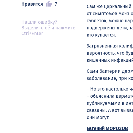
Нравится
7
Сам же церкальный 
от симптомов можно
таблеток, можно на
Нашли ошибку?
подвержены дети, та
Выделите её и нажмите
Ctrl+Enter
кто купается.
Загрязнённая колиф
вероятность, что б
кишечных инфекций 
Сами бактерии дерм
заболевание, при к
– Но это настолько 
– объяснила дермат
публикуемыми в инт
связаны. А вот выз
они могут.
Евгений МОРОЗОВ