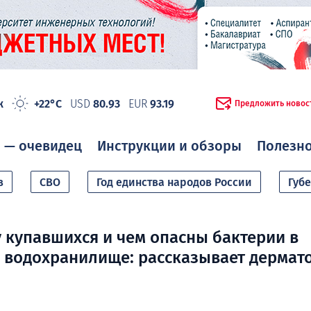
ж
+22°C
USD
80.93
EUR
93.19
Предложить новос
 — очевидец
Инструкции и обзоры
Полезн
в
СВО
Год единства народов России
Губ
у купавшихся и чем опасны бактерии в
водохранилище: рассказывает дермат