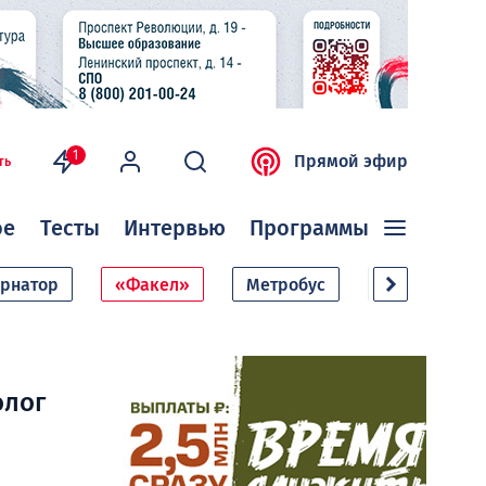
1
Прямой эфир
ть
ое
Тесты
Интервью
Программы
ернатор
«Факел»
Метробус
Дачный сезо
олог