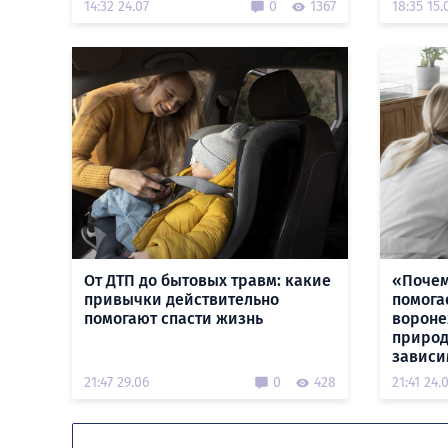
14:32 24.07
0
1367
18:35 15.
От ДТП до бытовых травм: какие
«Почем
привычки действительно
помога
помогают спасти жизнь
вороне
природ
зависи
21:47 29.06
0
428
21:41 24.