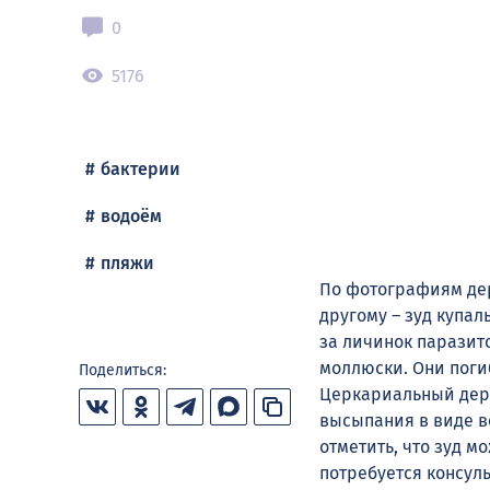
0
5176
бактерии
водоём
пляжи
По фотографиям дер
другому – зуд купал
за личинок паразит
моллюски. Они поги
Поделиться:
Церкариальный дерм
высыпания в виде в
отметить, что зуд м
потребуется консуль