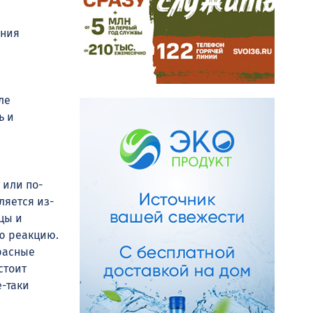
ения
ле
ь и
 или по-
ляется из-
цы и
ую реакцию.
расные
стоит
е-таки