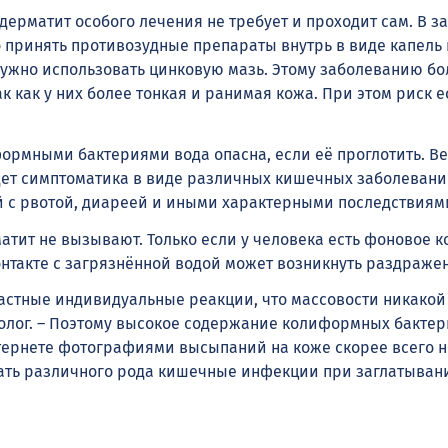
дерматит особого лечения не требует и проходит сам. В з
 принять противозудные препараты внутрь в виде капель
ружно использовать цинковую мазь. Этому заболеванию б
к как у них более тонкая и ранимая кожа. При этом риск ес
ормными бактериями вода опасна, если её проглотить. В
удет симптоматика в виде различных кишечных заболевани
с рвотой, диареей и иными характерными последствиям
атит не вызывают. Только если у человека есть фоновое 
онтакте с загрязнённой водой может возникнуть раздраже
частные индивидуальные реакции, что массовости никакой
олог. – Поэтому высокое содержание колиформных бактер
ернете фотографиями высыпаний на коже скорее всего н
вать различного рода кишечные инфекции при заглатыван