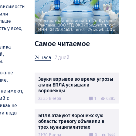
ависимости
 или
ольше
ть у всех,
Самое читаемое
елика
й,
24 часа
7 дней
и.
кожное
Звуки взрывов во время угрозы
ние.
атаки БПЛА услышали
воронежцы
 не имеют,
ий с
23:35 Вчера
1
6885
икак не
ии воды
БПЛА атакуют Воронежскую
область: тревогу объявили в
трех муниципалитетах
21:30 Вчера
0
1444