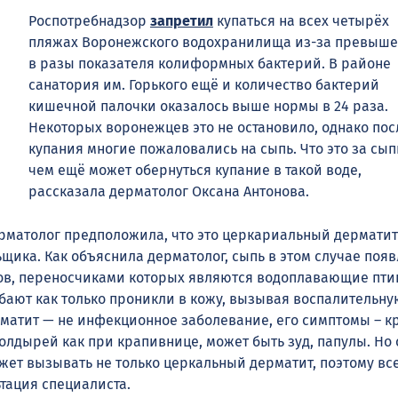
Роспотребнадзор
запретил
купаться на всех четырёх
пляжах Воронежского водохранилища из-за превыш
в разы показателя колиформных бактерий. В районе
санатория им. Горького ещё и количество бактерий
кишечной палочки оказалось выше нормы в 24 раза.
Некоторых воронежцев это не остановило, однако пос
купания многие пожаловались на сыпь. Что это за сып
чем ещё может обернуться купание в такой воде,
рассказала дерматолог Оксана Антонова.
матолог предположила, что это церкариальный дерматит
ьщика. Как объяснила дерматолог, сыпь в этом случае появ
ов, переносчиками которых являются водоплавающие пти
бают как только проникли в кожу, вызывая воспалительн
атит — не инфекционное заболевание, его симптомы – к
олдырей как при крапивнице, может быть зуд, папулы. Но 
ожет вызывать не только церкальный дерматит, поэтому вс
тация специалиста.