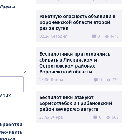
Дзен
и
Ракетную опасность объявили в
Воронежской области второй
раз за сутки
02:24 Сегодня
0
1443
Беспилотники приготовились
сбивать в Лискинском и
Острогожском районах
Воронежской области
23:06 Вчера
0
720
 моих
Беспилотники атакуют
Борисоглебск и Грибановский
район вечером 5 августа
23:45 Вчера
0
668
обработки
слеживать
ваться
.