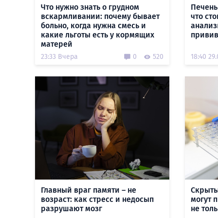
Что нужно знать о грудном
Печень
вскармливании: почему бывает
что ст
больно, когда нужна смесь и
анализ
какие льготы есть у кормящих
привив
матерей
23:33 Вчера
0
520
18:40 29.
Главный враг памяти – не
Скрыты
возраст: как стресс и недосып
могут 
разрушают мозг
не тол