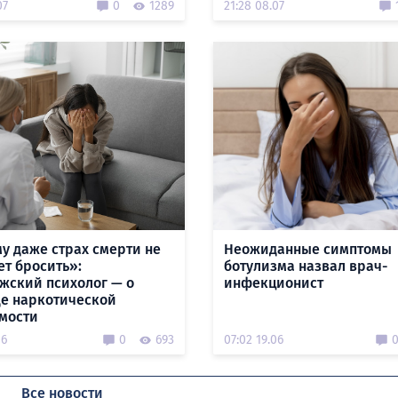
07
0
1289
21:28 08.07
у даже страх смерти не
Неожиданные симптомы
ет бросить»:
ботулизма назвал врач-
жский психолог — о
инфекционист
е наркотической
мости
06
0
693
07:02 19.06
Все новости