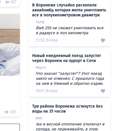
1
627
В Воронеже случайно раскопали
авиабомбу, которая могла уничтожить
все в полукилометровом диаметре
Граф
Фаб 250 не сможет уничтожить все
в радиусе в пол километра
21:50 Вчера
Новый ежедневный поезд запустят
через Воронеж на курорт в Сочи
Марго
Что значит "запустят"? Этот поезд
никто не отменял. С прошлого года
на нем в Нижний и обратно ездим.
10:57 Вчера
Три района Воронежа останутся без
воды на 35 часов
0
305
Имя
так и весной отопление отключат в
холода, не переживайте, в этом