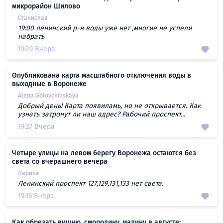
микрорайон Шилово
Станислав
19:00 ленинский р-н воды уже нет ,многие не успели
набрать
19:29 Вчера
Опубликована карта масштабного отключения воды в
выходные в Воронеже
Alena Golovchinskaya
Добрый день! Карта появиламь, но не открывается. Как
узнать затронут ли наш адрес? Рабочий проспект...
19:27 Вчера
Четыре улицы на левом берегу Воронежа остаются без
света со вчерашнего вечера
Лариса
Ленинский проспект 127,129,131,133 нет света.
19:16 Вчера
Как обрезать вишню, смородину, малину в августе: