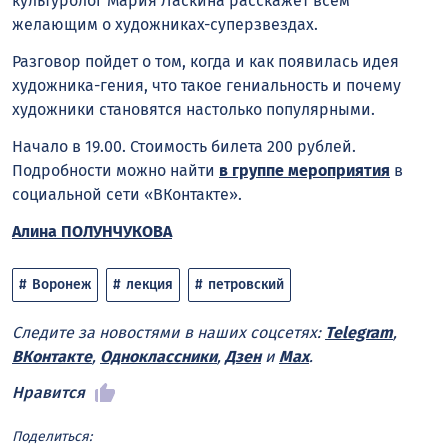
культуролог Мария Ласкина расскажет всем
желающим о художниках-суперзвездах.
Разговор пойдет о том, когда и как появилась идея
художника-гения, что такое гениальность и почему
художники становятся настолько популярными.
Начало в 19.00. Стоимость билета 200 рублей.
Подробности можно найти
в группе мероприятия
в
социальной сети «ВКонтакте».
Алина ПОЛУНЧУКОВА
Воронеж
лекция
петровский
Следите за новостями в наших соцсетях:
Telegram
,
ВКонтакте
,
Одноклассники
,
Дзен
и
Max
.
Нравится
Поделиться: