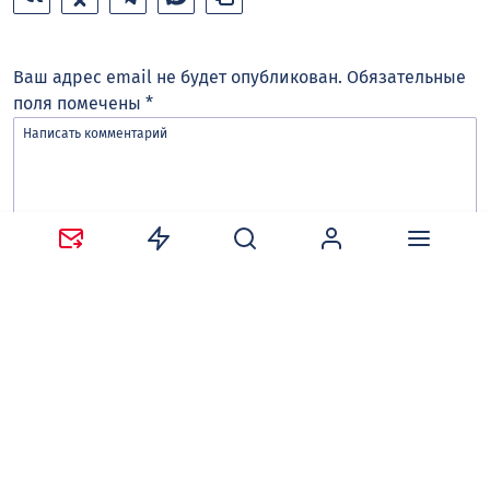
Ваш адрес email не будет опубликован.
Обязательные
поля помечены
*
Сохранить моё имя, email и адрес сайта в этом
браузере для последующих моих комментариев.
Оставляя комментарий, вы соглашаетесь с
политикой
конфиденциальности и обработки персональных
данных
и
правилами общения
на сайте tv-gubernia.ru.