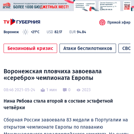
Прямой эфир
Воронеж
+21°C
USD
82.17
EUR
94.84
Бензиновый кризис
Атаки беспилотников
СВО
Воронежская пловчиха завоевала
«серебро» чемпионата Европы
08:46 2021-05-24
1 мин
0
2023
Нина Рябова стала второй в составе эстафетной
четвёрки
Сборная России завоевала 83 медали в Португалии на
открытом чемпионате Европы по плаванию