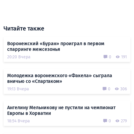
Читайте также
Воронежский «Буран» проиграл в первом
спарринге межсезонья
20:20 Вчера
0
191
Молодежка воронежского «Факела» сыграла
вничью со «Спартаком»
19:13 Вчера
0
306
Ангелину Мельникову не пустили на чемпионат
Европы в Хорватии
18:54 Вчера
0
279