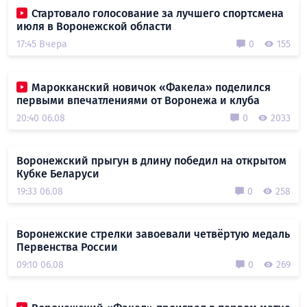
Стартовало голосование за лучшего спортсмена
июля в Воронежской области
17:45 Вчера
0
155
Марокканский новичок «Факела» поделился
первыми впечатлениями от Воронежа и клуба
20:40 06.08
0
2033
Воронежский прыгун в длину победил на открытом
Кубке Беларуси
19:33 06.08
0
258
Воронежские стрелки завоевали четвёртую медаль
Первенства России
09:10 06.08
0
269