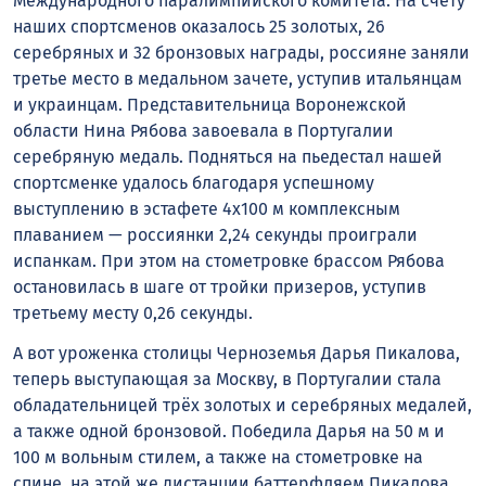
Международного паралимпийского комитета. На счету
наших спортсменов оказалось 25 золотых, 26
серебряных и 32 бронзовых награды, россияне заняли
третье место в медальном зачете, уступив итальянцам
и украинцам. Представительница Воронежской
области Нина Рябова завоевала в Португалии
серебряную медаль. Подняться на пьедестал нашей
спортсменке удалось благодаря успешному
выступлению в эстафете 4х100 м комплексным
плаванием — россиянки 2,24 секунды проиграли
испанкам. При этом на стометровке брассом Рябова
остановилась в шаге от тройки призеров, уступив
третьему месту 0,26 секунды.
А вот уроженка столицы Черноземья Дарья Пикалова,
теперь выступающая за Москву, в Португалии стала
обладательницей трёх золотых и серебряных медалей,
а также одной бронзовой. Победила Дарья на 50 м и
100 м вольным стилем, а также на стометровке на
спине, на этой же дистанции баттерфляем Пикалова