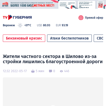
Прямой эфир
Воронеж
+31°C
USD
80.93
EUR
93.19
Бензиновый кризис
Атаки беспилотников
СВО
Жители частного сектора в Шилово из-за
стройки лишились благоустроенной дороги
12:32 2022-05-17
5 мин
0
446