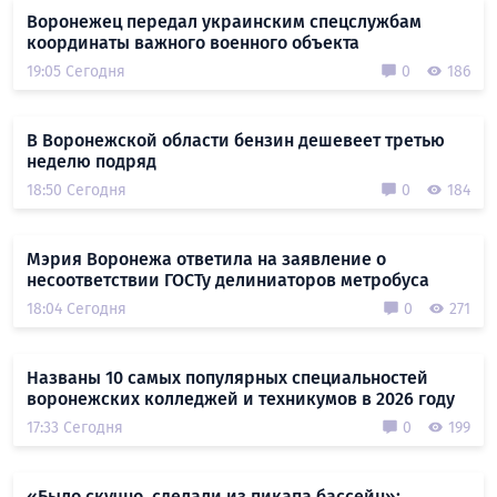
Воронежец передал украинским спецслужбам
координаты важного военного объекта
19:05 Сегодня
0
186
В Воронежской области бензин дешевеет третью
неделю подряд
18:50 Сегодня
0
184
Мэрия Воронежа ответила на заявление о
несоответствии ГОСТу делиниаторов метробуса
18:04 Сегодня
0
271
Названы 10 самых популярных специальностей
воронежских колледжей и техникумов в 2026 году
17:33 Сегодня
0
199
«Было скучно, сделали из пикапа бассейн»: