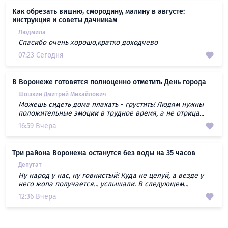
Как обрезать вишню, смородину, малину в августе:
инструкция и советы дачникам
Людмила
Спасибо очень хорошо,кратко доходчево
07:23 Сегодня
В Воронеже готовятся полноценно отметить День города
Шошкин Дмитрий Михайлович
Можешь сидеть дома плакать - грустить! Людям нужны
положительные эмоции в трудное время, а не отрица...
16:59 Вчера
Три района Воронежа останутся без воды на 35 часов
Депутат
Ну народ у нас, ну говнистый! Куда не целуй, а везде у
него жопа получается... услышали. В следующем...
12:36 Вчера