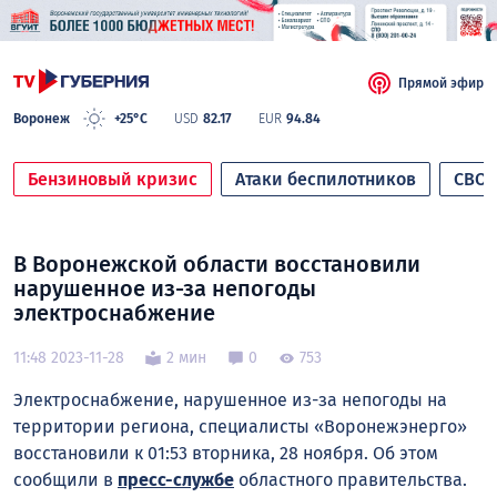
Прямой эфир
Воронеж
+25°C
USD
82.17
EUR
94.84
Бензиновый кризис
Атаки беспилотников
СВО
В Воронежской области восстановили
нарушенное из-за непогоды
электроснабжение
11:48 2023-11-28
2 мин
0
753
Электроснабжение, нарушенное из-за непогоды на
территории региона, специалисты «Воронежэнерго»
восстановили к 01:53 вторника, 28 ноября. Об этом
сообщили в
пресс-службе
областного правительства.