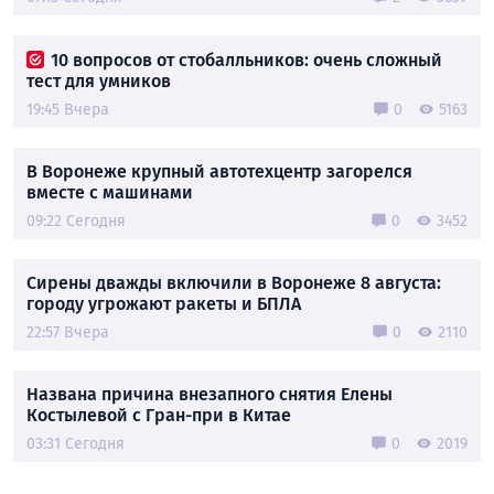
10 вопросов от стобалльников: очень сложный
тест для умников
19:45 Вчера
0
5163
В Воронеже крупный автотехцентр загорелся
вместе с машинами
09:22 Сегодня
0
3452
Сирены дважды включили в Воронеже 8 августа:
городу угрожают ракеты и БПЛА
22:57 Вчера
0
2110
Названа причина внезапного снятия Елены
Костылевой с Гран-при в Китае
03:31 Сегодня
0
2019