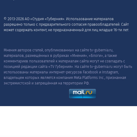
© 2013-2026 АО «Студия «Губерния». Использование материалов
разрешено только с предварительного согласия правообладателей. Сайт
может содержать контент, не предназначенный для лиц младше 16-ти лет.
Мнения авторов статей, опубликованных на сайте tv-gubernia.ru,
материалов, размещённых в рубриках «Мнения», «Блоги», а также
комментариев пользователей к материалам сайта могут не совпадать с
позицией редакции сайта «TV Губерния». На сайте tv-gubernia.ru могут быть
использованы материалы интернет-ресурсов Facebook и Instagram,
владельцем которых является компания Meta Platforms Inc., признанная
экстремистской и запрещённая на территории РФ.