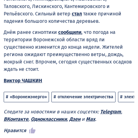
Таловского, Лискинского, Кантемировского и
Репьёвского. Сильный ветер
стал
также причиной
падения большого количества деревьев.
Днём ранее синоптики
сообщили
, что погода на
территории Воронежской области вряд ли
существенно изменится до конца недели. Жителей
региона ожидают преимущественно ветры, дождь,
мокрый снег. Впрочем, сегодня существенных осадков
ждать не стоит.
Виктор ЧАШКИН
«Воронежэнерго»
отключение электричества
электр
Следите за новостями в наших соцсетях:
Telegram
,
ВКонтакте
,
Одноклассники
,
Дзен
и
Max
.
Нравится