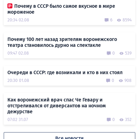
Почему в СССР было самое вкусное в мире
мороженое
20:34 02.08
6
8594
Почему 100 лет назад зрителям воронежского
театра становилось дурно на спектакле
09:47 02.08
0
539
Очереди в СССР: где возникали и кто в них стоял
20:30 01.08
0
908
Как воронежский врач спас Че Гевару и
отстреливался от диверсантов на ночном
дежурстве
07:02 31.07
0
352
Все новости