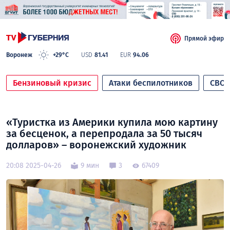
Прямой эфир
Воронеж
+29°C
USD
81.41
EUR
94.06
Бензиновый кризис
Атаки беспилотников
СВО
«Туристка из Америки купила мою картину
за бесценок, а перепродала за 50 тысяч
долларов» – воронежский художник
20:08 2025-04-26
9 мин
3
67409