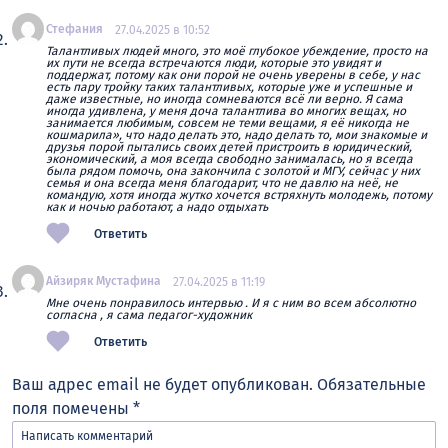
Стефания
27.04.2025 в 10:52
Талантливых людей много, это моё глубокое убеждение, просто на
их пути не всегда встречаются люди, которые это увидят и
поддержат, потому как они порой не очень уверены в себе, у нас
есть пару тройку таких талантливых, которые уже и успешные и
даже известные, но иногда сомневаются всё ли верно. Я сама
иногда удивлена, у меня доча талантлива во многих вещах, но
занимается любимым, совсем не теми вещами, я её никогда не
кошмарила», что надо делать это, надо делать то, мои знакомые и
друзья порой пытались своих детей пристроить в юридический,
экономический, а моя всегда свободно занималась, но я всегда
была рядом помочь, она закончила с золотой и МГУ, сейчас у них
семья и она всегда меня благодарит, что не давлю на неё, не
командую, хотя иногда жутко хочется встряхнуть молодежь, потому
как и ночью работают, а надо отдыхать
Ответить
Айзиряк Мустафина
27.04.2025 в 11:19
Мне очень понравилось интервью . И я с ним во всем абсолютно
согласна , я сама педагог-художник
Ответить
Ваш адрес email не будет опубликован.
Обязательные
поля помечены
*