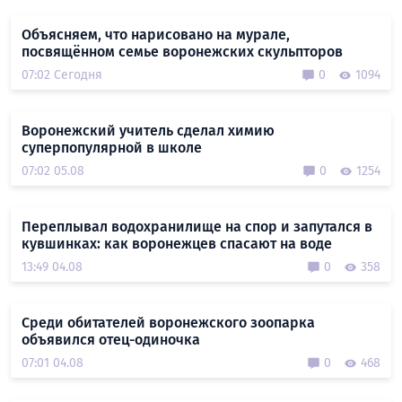
Объясняем, что нарисовано на мурале,
посвящённом семье воронежских скульпторов
07:02 Сегодня
0
1094
Воронежский учитель сделал химию
суперпопулярной в школе
07:02 05.08
0
1254
Переплывал водохранилище на спор и запутался в
кувшинках: как воронежцев спасают на воде
13:49 04.08
0
358
Среди обитателей воронежского зоопарка
объявился отец-одиночка
07:01 04.08
0
468