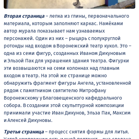
Вторая страница
– лепка из глины, первоначального
материала, которым заполняют каркас. Намёками
автор мурала показывает нам узнаваемых
персонажей. Один из них – рыцарь с полукруглой
ротонды над входом в Воронежский театр кукол. Это –
одна из семи фигур, созданных Иваном Дикуновым
и Эльзой Пак для украшения здания театра. Фигурки
эти возвышаются на семи колоннах над главным
входом в театр. На этой же странице можно
обнаружить фрагмент фигуры Ангела, установленной
рядом с памятником святителю Митрофану
Воронежскому у Благовещенского кафедрального
собора. В создании этой скульптурной композиции
принимали участие Иван Дикунов, Эльза Пак, Максим
и Алексей Дикуновы.
Третья страница
– процесс снятия формы для литья.