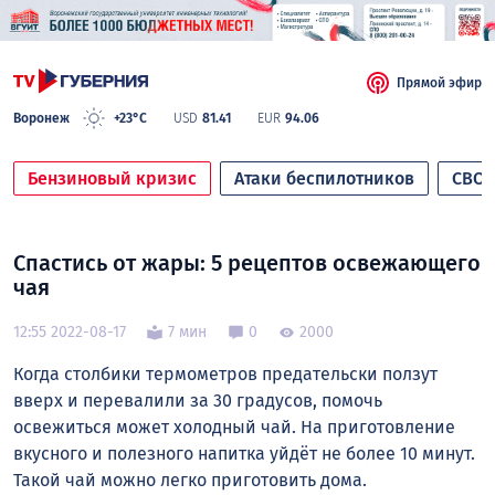
Прямой эфир
Воронеж
+23°C
USD
81.41
EUR
94.06
Бензиновый кризис
Атаки беспилотников
СВО
Спастись от жары: 5 рецептов освежающего
чая
12:55 2022-08-17
7 мин
0
2000
Когда столбики термометров предательски ползут
вверх и перевалили за 30 градусов, помочь
освежиться может холодный чай. На приготовление
вкусного и полезного напитка уйдёт не более 10 минут.
Такой чай можно легко приготовить дома.