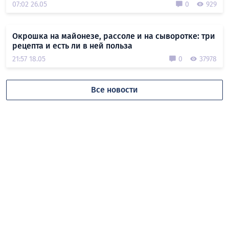
07:02 26.05
0
929
Окрошка на майонезе, рассоле и на сыворотке: три
рецепта и есть ли в ней польза
21:57 18.05
0
37978
Все новости