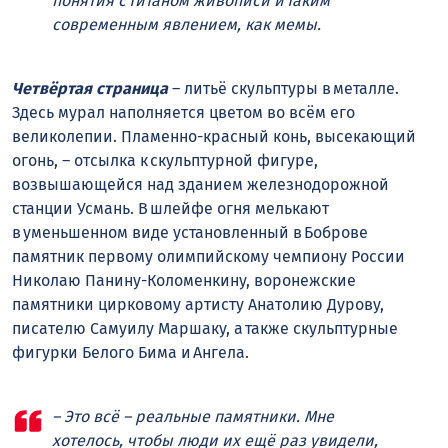
понятия с титаном живописи и таким
современным явлением, как мемы.
Четвёртая страница
– литьё скульптуры в металле.
Здесь мурал наполняется цветом во всём его
великолепии. Пламенно-красный конь, высекающий
огонь, – отсылка к скульптурной фигуре,
возвышающейся над зданием железнодорожной
станции Усмань. В шлейфе огня мелькают
в уменьшенном виде установленный в Боброве
памятник первому олимпийскому чемпиону России
Николаю Панину-Коломенкину, воронежские
памятники цирковому артисту Анатолию Дурову,
писателю Самуилу Маршаку, а также скульптурные
фигурки Белого Бима и Ангела.
– Это всё – реальные памятники. Мне
хотелось, чтобы люди их ещё раз увидели,