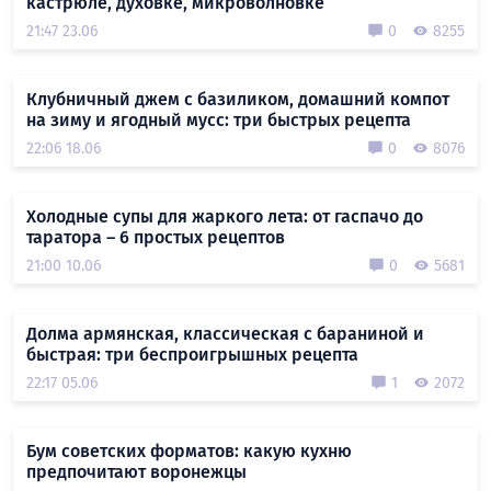
кастрюле, духовке, микроволновке
21:47 23.06
0
8255
Клубничный джем с базиликом, домашний компот
на зиму и ягодный мусс: три быстрых рецепта
22:06 18.06
0
8076
Холодные супы для жаркого лета: от гаспачо до
таратора – 6 простых рецептов
21:00 10.06
0
5681
Долма армянская, классическая с бараниной и
быстрая: три беспроигрышных рецепта
22:17 05.06
1
2072
Бум советских форматов: какую кухню
предпочитают воронежцы