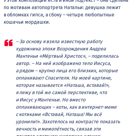
У этой композиции есть и иной подтекст – она сделана
по мотивам автопортрета Натальи: девушка лежит
в обломках гипса, а сбоку – четыре любопытные
кошачьи мордашки.
– За основу я взяла известную работу
художника эпохи Возрождения Андреа
Мантеньи «Мёртвый Христос», – поделилась
автор. – На ней изображено тело Иисуса,
а рядом – крупно лица его близких, которые
оплакивают Спасителя. На моей картине,
которая называется «Наташа, вставай!»,
я лежу в той же самой перспективе, что
и Иисус у Мантеньи. Но вместо
оплакивающих – коты, как в интернет-меме
с котиками «Вставай, Наташа! Мы всё
уронили!». Захотелось на контрасте показать
вечность и мимолётность, связав эти