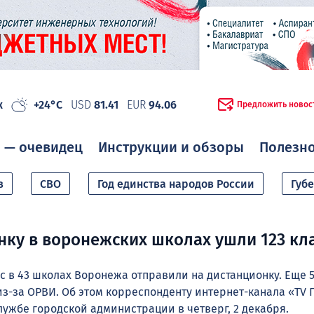
ж
+24°C
USD
81.41
EUR
94.06
Предложить новос
 — очевидец
Инструкции и обзоры
Полезн
в
СВО
Год единства народов России
Губ
нку в воронежских школах ушли 123 кл
сс в 43 школах Воронежа отправили на дистанционку. Еще 5
из-за ОРВИ. Об этом корреспонденту интернет-канала «TV 
лужбе городской администрации в четверг, 2 декабря.