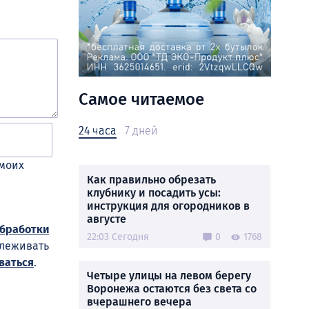
Самое читаемое
24 часа
7 дней
 моих
Как правильно обрезать
клубнику и посадить усы:
инструкция для огородников в
августе
обработки
22:03 Сегодня
0
1768
слеживать
ваться
.
Четыре улицы на левом берегу
Воронежа остаются без света со
вчерашнего вечера