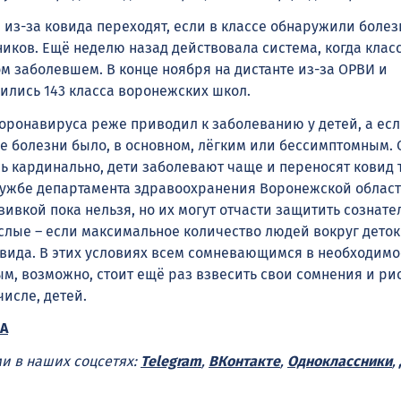
 из-за ковида переходят, если в классе обнаружили болез
ников. Ещё неделю назад действовала система, когда клас
м заболевшем. В конце ноября на дистанте из-за ОРВИ и
ились 143 класса воронежских школ.
оронавируса реже приводил к заболеванию у детей, а есл
ие болезни было, в основном, лёгким или бессимптомным. 
ь кардинально, дети заболевают чаще и переносят ковид 
лужбе департамента здравоохранения Воронежской област
ивкой пока нельзя, но их могут отчасти защитить сознате
слые – если максимальное количество людей вокруг деток
овида. В этих условиях всем сомневающимся в необходимо
м, возможно, стоит ещё раз взвесить свои сомнения и ри
исле, детей.
А
ми в наших соцсетях:
Telegram
,
ВКонтакте
,
Одноклассники
,