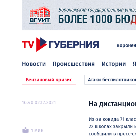
Вороне
Новости
Происшествия
Истории
Я
Бензиновый кризис
Атаки беспилотнико
16:40 02.12.2021
На дистанцио
Из-за ковида 71 кла
22 школах закрыли 
1 мин
сообщили в пресс-с