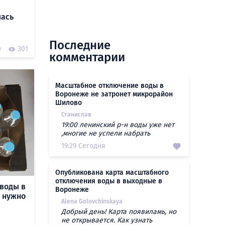
лась
Последние
0
301
комментарии
Масштабное отключение воды в
Воронеже не затронет микрорайон
Шилово
Станислав
19:00 ленинский р-н воды уже нет
,многие не успели набрать
19:29 Сегодня
Опубликована карта масштабного
отключения воды в выходные в
воды в
Воронеже
о нужно
Alena Golovchinskaya
Добрый день! Карта появиламь, но
не открывается. Как узнать