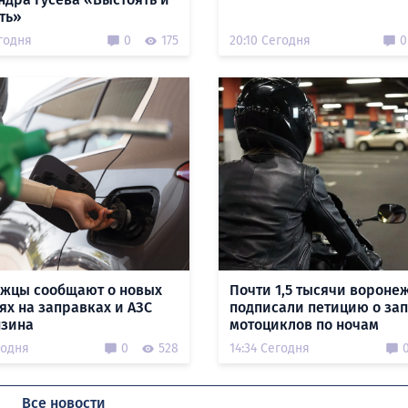
ть»
годня
0
175
20:10 Сегодня
0
жцы сообщают о новых
Почти 1,5 тысячи вороне
ях на заправках и АЗС
подписали петицию о за
нзина
мотоциклов по ночам
годня
0
528
14:34 Сегодня
Все новости