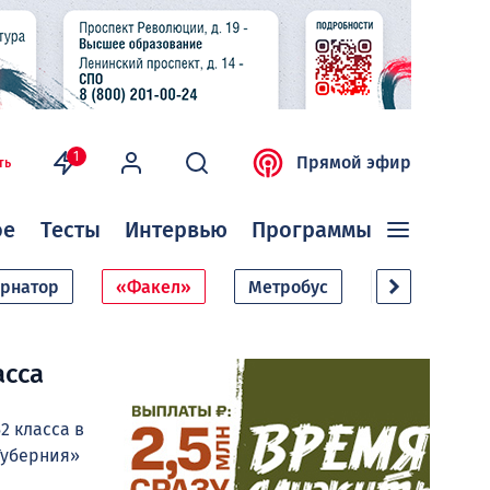
1
Прямой эфир
ть
ое
Тесты
Интервью
Программы
ернатор
«Факел»
Метробус
Дачный сезо
асса
2 класса в
Губерния»