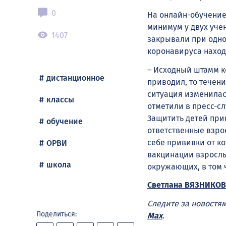
0
На онлайн-обучение
минимум у двух уче
1407
закрывали при одно
коронавируса наход
– Исходный штамм к
дистанционное
приводил, то течен
ситуация изменилас
классы
отметили в пресс-с
Защитить детей прив
обучение
ответственные взро
себе прививки от к
ОРВИ
вакцинации взрослы
школа
окружающих, в том ч
Светлана ВЯЗНИКОВ
Следите за новостя
Поделиться:
Max
.