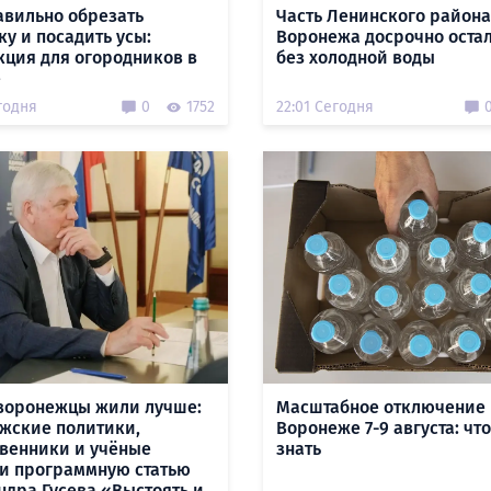
авильно обрезать
Часть Ленинского района
ку и посадить усы:
Воронежа досрочно оста
кция для огородников в
без холодной воды
е
годня
0
1752
22:01 Сегодня
воронежцы жили лучше:
Масштабное отключение 
жские политики,
Воронеже 7-9 августа: чт
венники и учёные
знать
и программную статью
ндра Гусева «Выстоять и