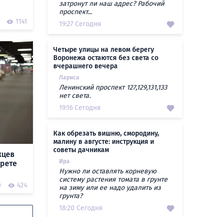
затронут ли наш адрес? Рабочий
проспект...
1141
19:27 Сегодня
Четыре улицы на левом берегу
Воронежа остаются без света со
вчерашнего вечера
Лариса
Ленинский проспект 127,129,131,133
нет света.
19:16 Сегодня
Как обрезать вишню, смородину,
малину в августе: инструкция и
советы дачникам
жцев
Ира
прете
Нужно ли оставлять корневую
систему растения томата в грунте
0
424
на зиму или ее надо удалить из
грунта?
18:20 Сегодня