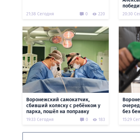
победи
21:38 Сегодня
0
220
20:30 Се
Воронежский самокатчик,
Вороне
сбивший коляску с ребёнком у
очеред
парка, пошёл на поправку
без бе
19:33 Сегодня
0
183
15:29 Се