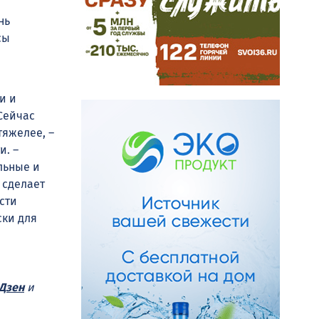
нь
сы
и и
Сейчас
тяжелее, –
и. –
льные и
 сделает
сти
ски для
Дзен
и