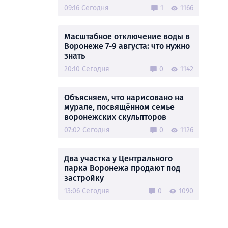
09:16 Сегодня
1
1166
Масштабное отключение воды в
Воронеже 7-9 августа: что нужно
знать
20:10 Сегодня
0
1142
Объясняем, что нарисовано на
мурале, посвящённом семье
воронежских скульпторов
07:02 Сегодня
0
1126
Два участка у Центрального
парка Воронежа продают под
застройку
13:06 Сегодня
0
1090