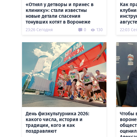
«Отнял у детворы и принес в
Как пр
клинику»: стали известны
клубни
новые детали спасения
инстру
тонувших котят в Воронеже
август
23:26 Сегодня
0
130
22:03 Се
День физкультурника 2026:
Чтобы 
какого числа, история и
вороне
традиции, кого и как
общест
поздравляют
оценил
Алекса