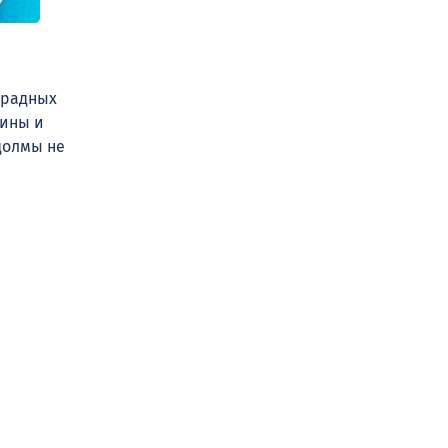
градных
дины и
долмы не