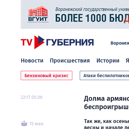
Вороне
Новости
Происшествия
Истории
Я
Бензиновый кризис
Атаки беспилотнико
22:17 05.06
Долма армянс
беспроигрыш
Так же, как осен
15 мин
весны и начале л