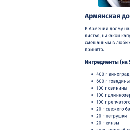
Армянская д
В Армении долму на
листья, никакой кап
смешанным в любых 
принято.
Ингредиенты (на 
400 г виноград
600 г говядины
100 г свинины
100 г длиннозе
100 г репчатог
20 г свежего б
20 г петрушки
20 г кинзы
соль, чёрный м