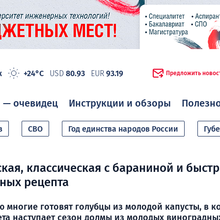
ж
+24°C
USD
80.93
EUR
93.19
Предложить новос
 — очевидец
Инструкции и обзоры
Полезн
в
СВО
Год единства народов России
Губ
кая, классическая с бараниной и быстр
ных рецепта
ью многие готовят голубцы из молодой капусты, в к
ета наступает сезон долмы из молодых виноградны