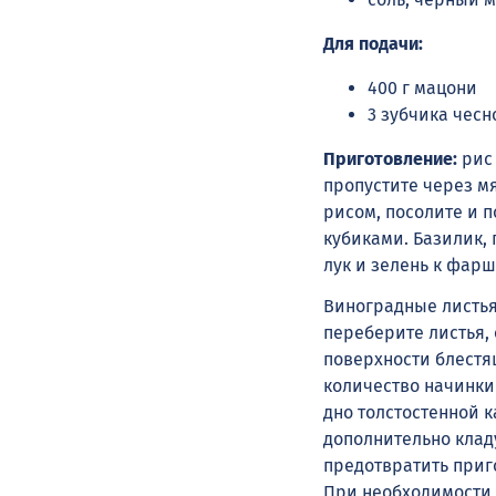
Для подачи:
400 г мацони
3 зубчика чесн
Приготовление:
рис 
пропустите через м
рисом, посолите и п
кубиками. Базилик, 
лук и зелень к фар
Виноградные листья 
переберите листья,
поверхности блестя
количество начинки
дно толстостенной 
дополнительно кладу
предотвратить приг
При необходимости 