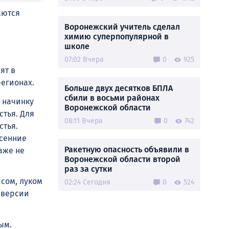
аются
Воронежский учитель сделал
химию суперпопулярной в
школе
07:02 Вчера
0
925
ят в
регионах.
Больше двух десятков БПЛА
сбили в восьми районах
 начинку
Воронежской области
стья. Для
08:11 Вчера
0
742
стья.
есенние
Ракетную опасность объявили в
аже не
Воронежской области второй
раз за сутки
сом, луком
02:24 Сегодня
0
524
 версии
ым.