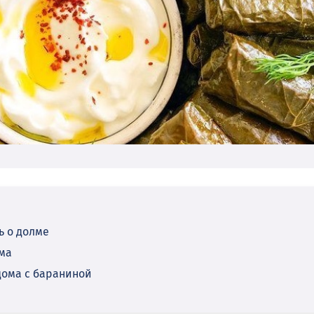
ь о долме
ма
дома с бараниной