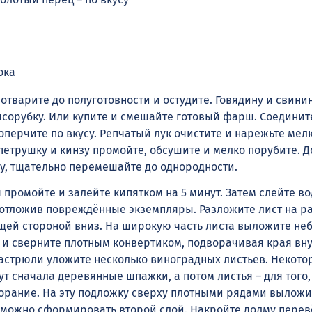
ока
отварите до полуготовности и остудите. Говядину и свини
ясорубку. Или купите и смешайте готовый фарш. Соединит
оперчите по вкусу. Репчатый лук очистите и нарежьте ме
петрушку и кинзу промойте, обсушите и мелко порубите. Д
шу, тщательно перемешайте до однородности.
промойте и залейте кипятком на 5 минут. Затем слейте во
 отложив повреждённые экземпляры. Разложите лист на р
щей стороной вниз. На широкую часть листа выложите не
 и сверните плотным конвертиком, подворачивая края вну
кастрюли уложите несколько виноградных листьев. Некото
т сначала деревянные шпажки, а потом листья – для того,
орание. На эту подложку сверху плотными рядами выложи
можно сформировать второй слой. Накройте долму перев