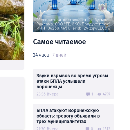
Самое читаемое
24 часа
7 дней
Звуки взрывов во время угрозы
атаки БПЛА услышали
воронежцы
23:35 Вчера
1
4797
БПЛА атакуют Воронежскую
область: тревогу объявили в
трех муниципалитетах
21:30 Вчера
0
1312