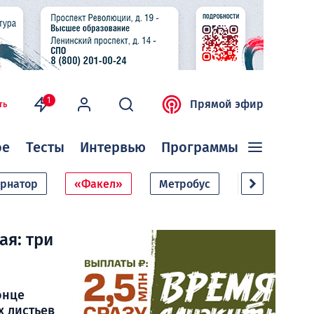
1
Прямой эфир
ть
ое
Тесты
Интервью
Программы
ернатор
«Факел»
Метробус
Дачный сезо
ая: три
онце
х листьев