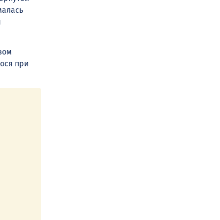
малась
я
вом
ося при