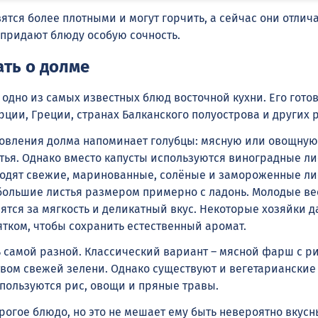
ятся более плотными и могут горчить, а сейчас они отлич
 придают блюду особую сочность.
ать о долме
 одно из самых известных блюд восточной кухни. Его готов
рции, Греции, странах Балканского полуострова и других 
овления долма напоминает голубцы: мясную или овощную
тья. Однако вместо капусты используются виноградные ли
одят свежие, маринованные, солёные и замороженные ли
ольшие листья размером примерно с ладонь. Молодые в
ятся за мягкость и деликатный вкус. Некоторые хозяйки д
тком, чтобы сохранить естественный аромат.
 самой разной. Классический вариант – мясной фарш с ри
вом свежей зелени. Однако существуют и вегетарианские
спользуются рис, овощи и пряные травы.
рогое блюдо, но это не мешает ему быть невероятно вкусн