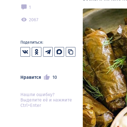
1
2067
Поделиться:
Нравится
10
Нашли ошибку?
Выделите её и нажмите
Ctrl+Enter