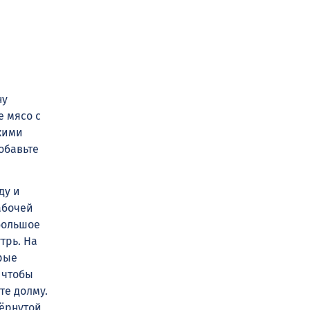
ну
е мясо с
лкими
обавьте
ду и
абочей
большое
трь. На
рые
 чтобы
те долму.
ёрнутой