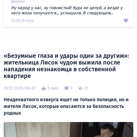
Депутат
Ну народ у нас, ну говнистый! Куда не целуй, а везде у
него жопа получается... услышали. В следующем...
12:36 Вчера
«Безумные глаза и удары один за другим»:
жительница Лисок чудом выжила после
нападения незнакомца в собственной
квартире
16:53 2026-08-07
5 мин
0
35
Неадекватного изверга ищет не только полиция, но и
жители Лисок, которые опасаются за безопасность
родных