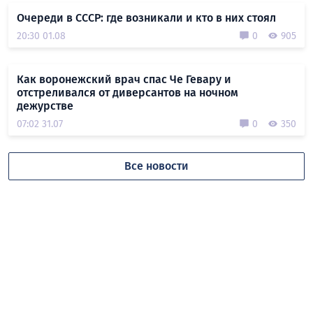
Очереди в СССР: где возникали и кто в них стоял
20:30 01.08
0
905
Как воронежский врач спас Че Гевару и
отстреливался от диверсантов на ночном
дежурстве
07:02 31.07
0
350
Все новости