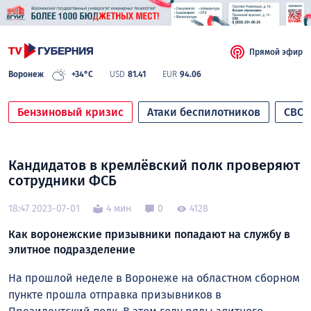
Прямой эфир
Воронеж
+34°C
USD
81.41
EUR
94.06
Бензиновый кризис
Атаки беспилотников
СВО
Кандидатов в кремлёвский полк проверяют
сотрудники ФСБ
18:47 2023-07-01
4 мин
0
4128
Как воронежские призывники попадают на службу в
элитное подразделение
На прошлой неделе в Воронеже на областном сборном
пункте прошла отправка призывников в