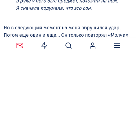
в руке у него был предмет, похожий на нож.
Я сначала подумала, что это сон.
Но в следующий момент на меня обрушился удар.
Потом еще один и ещё… Он только повторял «Молчи».
Тереза попыталась уклониться, поскользнулась на
своей же крови, это спасло её от очередного удара по
голове — пострадала спина. В этот момент проснулись
гости женщины. Мужчина оттолкнул парня, тот
бросился на балкон и попытался выпрыгнуть в окно (с
пятого этажа), но под весом нападавшего сложилась
гладильная доска. Тогда мужчина вытолкал безумца в
подъезд.
— Когда мой гость выволакивал его, парень
обернулся, вдруг испугался, посмотрел на
меня и спросил: «А что у вас случилось,