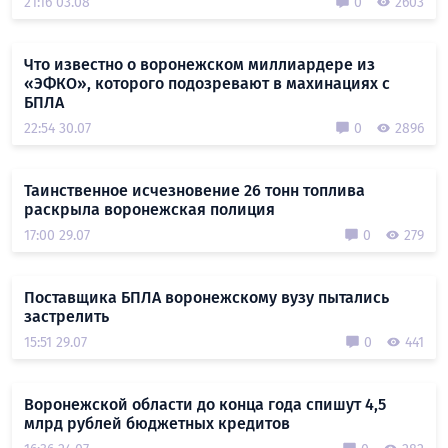
21:16 03.08
0
2603
Что известно о воронежском миллиардере из
«ЭФКО», которого подозревают в махинациях с
БПЛА
22:54 30.07
0
2896
Таинственное исчезновение 26 тонн топлива
раскрыла воронежская полиция
17:00 29.07
0
279
Поставщика БПЛА воронежскому вузу пытались
застрелить
15:51 29.07
0
441
Воронежской области до конца года спишут 4,5
млрд рублей бюджетных кредитов