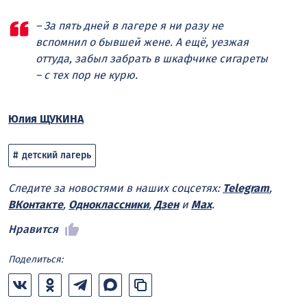
– За пять дней в лагере я ни разу не
вспомнил о бывшей жене. А ещё, уезжая
оттуда, забыл забрать в шкафчике сигареты
– с тех пор не курю.
Юлия ЩУКИНА
детский лагерь
Следите за новостями в наших соцсетях:
Telegram
,
ВКонтакте
,
Одноклассники
,
Дзен
и
Max
.
Нравится
Поделиться: