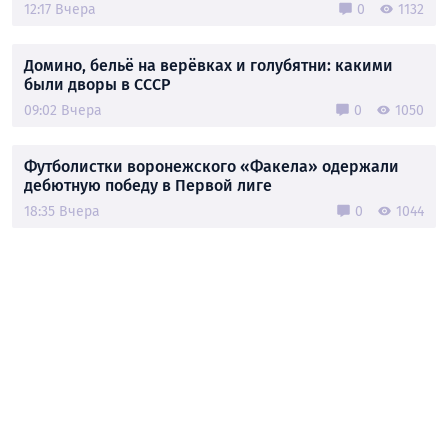
12:17 Вчера
0
1132
Домино, бельё на верёвках и голубятни: какими
были дворы в СССР
09:02 Вчера
0
1050
Футболистки воронежского «Факела» одержали
дебютную победу в Первой лиге
18:35 Вчера
0
1044