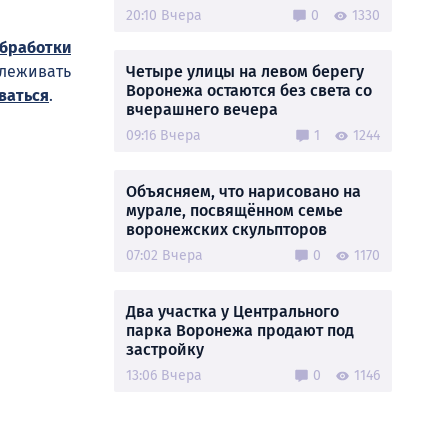
20:10 Вчера
0
1330
обработки
слеживать
Четыре улицы на левом берегу
Воронежа остаются без света со
ваться
.
вчерашнего вечера
09:16 Вчера
1
1244
Объясняем, что нарисовано на
мурале, посвящённом семье
воронежских скульпторов
07:02 Вчера
0
1170
Два участка у Центрального
парка Воронежа продают под
застройку
13:06 Вчера
0
1146