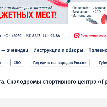
ж
+20°C
USD
82.17
EUR
94.84
Предложить новос
 — очевидец
Инструкции и обзоры
Полезн
в
СВО
Год единства народов России
Губ
та. Скалодромы спортивного центра «Г