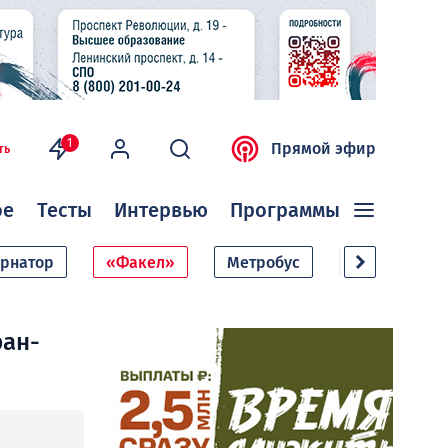
1
Прямой эфир
ть
ое
Тесты
Интервью
Программы
ернатор
«Факел»
Метробус
Дачный сезо
ран-