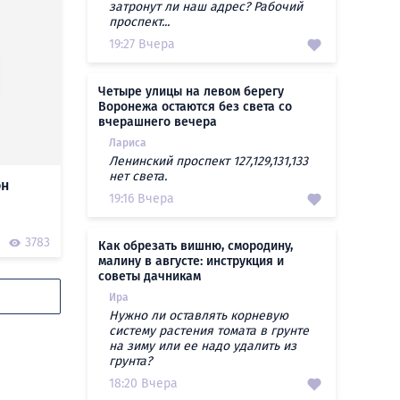
затронут ли наш адрес? Рабочий
проспект...
19:27 Вчера
Четыре улицы на левом берегу
Воронежа остаются без света со
вчерашнего вечера
Лариса
Ленинский проспект 127,129,131,133
нет света.
он
19:16 Вчера
3783
Как обрезать вишню, смородину,
малину в августе: инструкция и
советы дачникам
Ира
Нужно ли оставлять корневую
систему растения томата в грунте
на зиму или ее надо удалить из
грунта?
18:20 Вчера