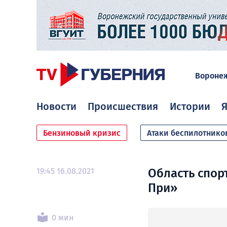
Вороне
Новости
Происшествия
Истории
Я
Бензиновый кризис
Атаки беспилотнико
19:45 16.08.2021
Область спор
При»
0 мин