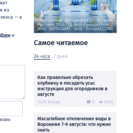
мет
м из
лекса — в
Дзен
и
Самое читаемое
24 часа
7 дней
Как правильно обрезать
клубнику и посадить усы:
инструкция для огородников в
августе
22:03 Вчера
0
8224
Масштабное отключение воды в
 моих
Воронеже 7-9 августа: что нужно
знать