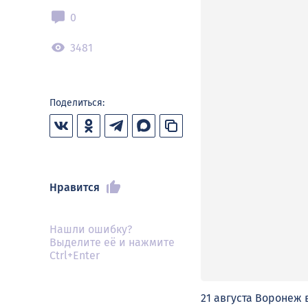
0
3481
Поделиться:
Нравится
Нашли ошибку?
Выделите её и нажмите
Ctrl+Enter
21 августа Воронеж