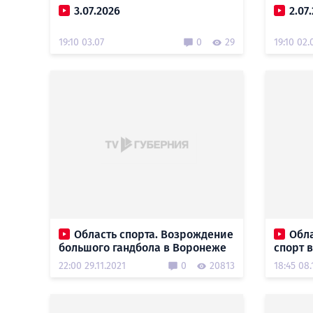
3.07.2026
2.07
19:10 03.07
0
29
19:10 02.
Область спорта. Возрождение
Обла
большого гандбола в Воронеже
спорт 
22:00 29.11.2021
0
20813
18:45 08.