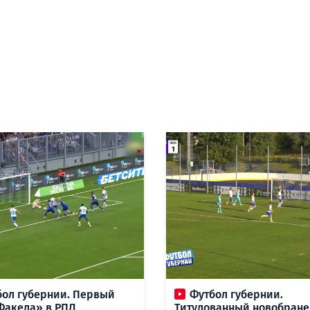
бол губернии. Первый
Футбол губернии.
Факела» в РПЛ,
Титулованный новобране