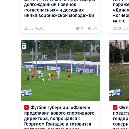
долгожданный новичок
пораже
«огнеопасных» и досадная
«Динам
ничья воронежской молодежки
«огнео
месте
20:30 04.08
0
34
20:30 28
Футбол губернии. «Факел»
Фут
представил нового спортивного
предст
директора, попрощался с
гендир
Георгием Гонгадзе и готовится
соперн