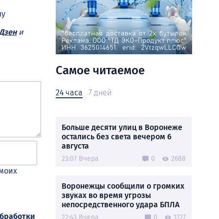
лу
Дзен
и
Самое читаемое
24 часа
7 дней
Больше десяти улиц в Воронеже
остались без света вечером 6
августа
23:07 Вчера
0
2688
 моих
Воронежцы сообщили о громких
звуках во время угрозы
непосредственного удара БПЛА
обработки
22:43 Вчера
0
1727