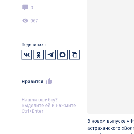
0
967
Поделиться:
Нравится
Нашли ошибку?
Выделите её и нажмите
Ctrl+Enter
В новом выпуске «Ф
астраханского «Волг