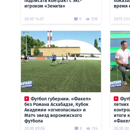
подписать контракт с экс-
показа
игроком «Зенита»
время 
20:30 14.07
0
538
20:15 23.
Футбол губернии. «Факел»
Футб
без Романа Асхабадзе, Кубок
летних
Академии «огнеопасных» и
контро
Матч звезд воронежского
итоги 
футбола
«Факе
20:30 09.06
0
134
20:30 02