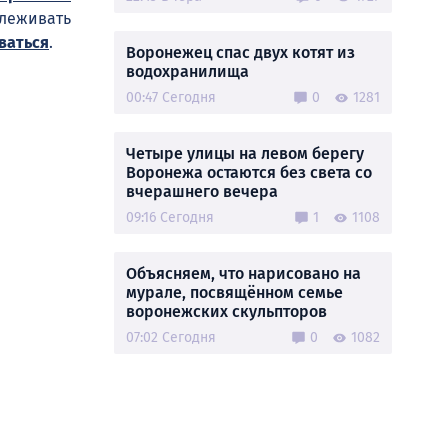
слеживать
ваться
.
Воронежец спас двух котят из
водохранилища
00:47 Сегодня
0
1281
Четыре улицы на левом берегу
Воронежа остаются без света со
вчерашнего вечера
09:16 Сегодня
1
1108
Объясняем, что нарисовано на
мурале, посвящённом семье
воронежских скульпторов
07:02 Сегодня
0
1082