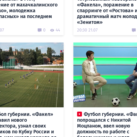
ние от махачкалинского
«Факела», поражение в
о», молодежка
спарринге от «Ростова» 
пасных» на последнем
драматичный матч молод
«Зенитом»
.07
0
44
20:30 21.07
бол губернии. «Факел»
Футбол губернии. «Фа
авил нового
попрощался с Никитой
ектора, узнал своих
Моцпаном, ввел новую
иков по Кубку России и
должность по работе с