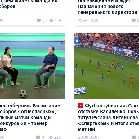
л, чем живет команда во
болельщиками и ждет
сборов
назначения нового
генерального директора
06
0
114
15:44 16.06
ол губернии. Расписание
Футбол губернии. Слух
 сборов «огнеопасных»,
отставке Василенко, нов
льные матчи команды,
титул Руслана Литвинова
конкурса «Я - тренер
«Спартаком» и итоги ст
ла»
матчей
.06
0
226
20:30 26.05