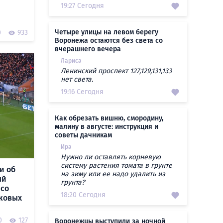
19:27 Сегодня
Четыре улицы на левом берегу
0
933
Воронежа остаются без света со
вчерашнего вечера
Лариса
Ленинский проспект 127,129,131,133
нет света.
19:16 Сегодня
Как обрезать вишню, смородину,
малину в августе: инструкция и
советы дачникам
Ира
Нужно ли оставлять корневую
систему растения томата в грунте
и об
на зиму или ее надо удалить из
ый
грунта?
 со
18:20 Сегодня
ыковых
0
127
Воронежцы выступили за ночной