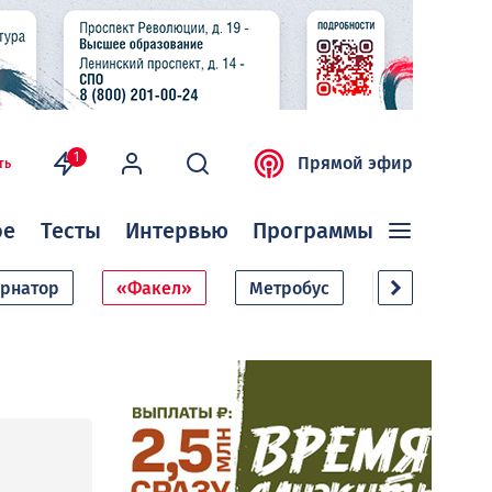
1
Прямой эфир
ть
ое
Тесты
Интервью
Программы
ернатор
«Факел»
Метробус
Дачный сезо