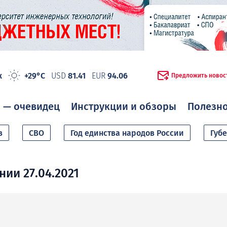
ж
+29°C
USD
81.41
EUR
94.06
Предложить новос
 — очевидец
Инструкции и обзоры
Полезн
в
СВО
Год единства народов России
Губ
ии 27.04.2021