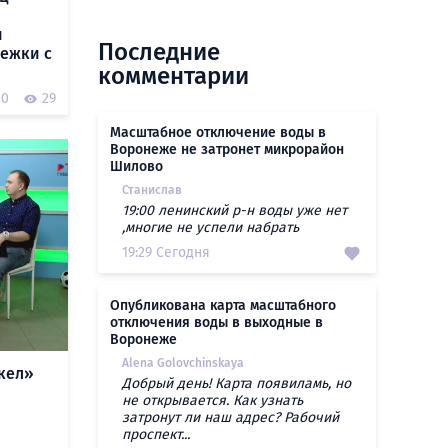
и
Последние
ежки с
комментарии
0
29
Масштабное отключение воды в
Воронеже не затронет микрорайон
Шилово
Станислав
19:00 ленинский р-н воды уже нет
,многие не успели набрать
19:29 Сегодня
Опубликована карта масштабного
отключения воды в выходные в
Воронеже
Alena Golovchinskaya
кел»
Добрый день! Карта появиламь, но
не открывается. Как узнать
затронут ли наш адрес? Рабочий
проспект...