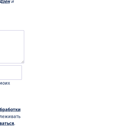
Дзен
и
 моих
обработки
слеживать
ваться
.