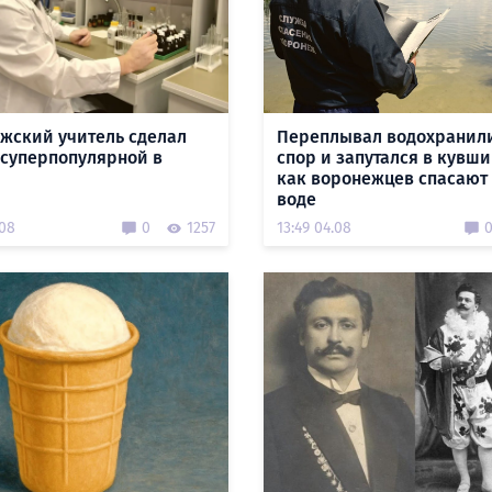
жский учитель сделал
Переплывал водохранил
суперпопулярной в
спор и запутался в кувши
как воронежцев спасают
воде
.08
0
1257
13:49 04.08