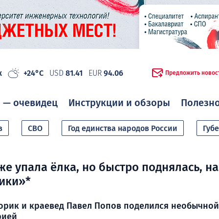
ж
+24°C
USD
81.41
EUR
94.06
Предложить новос
 — очевидец
Инструкции и обзоры
Полезн
в
СВО
Год единства народов России
Губ
же упала ёлка, но быстро поднялась, н
ики»*
орик и краевед Павел Попов поделился необычной
рией