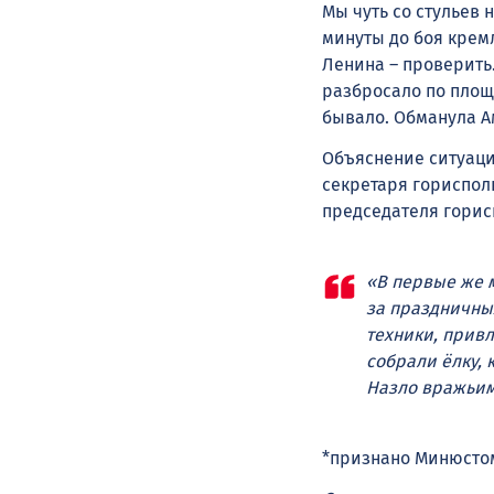
Мы чуть со стульев 
минуты до боя крем
Ленина – проверить
разбросало по площа
бывало. Обманула А
Объяснение ситуаци
секретаря гориспол
председателя горис
«В первые же 
за праздничных
техники, привл
собрали ёлку, 
Назло вражьим
*признано Минюстом