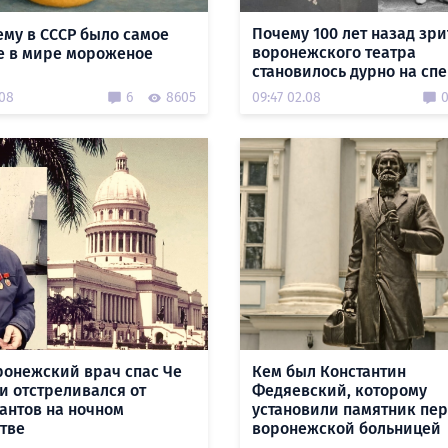
Почему 100 лет назад зр
му в СССР было самое
воронежского театра
е в мире мороженое
становилось дурно на сп
.08
6
8605
09:47 02.08
ронежский врач спас Че
Кем был Константин
 и отстреливался от
Федяевский, которому
антов на ночном
установили памятник пе
тве
воронежской больницей