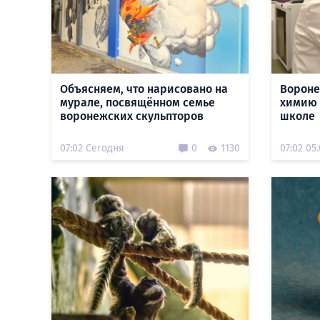
Объясняем, что нарисовано на
Вороне
мурале, посвящённом семье
химию 
воронежских скульпторов
школе
07:02 Сегодня
0
1130
07:02 05