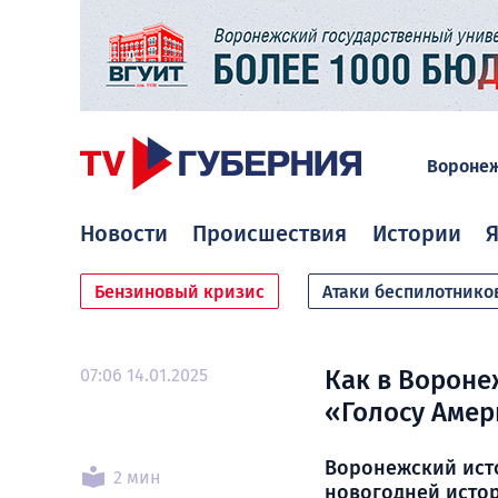
Вороне
Новости
Происшествия
Истории
Я
Бензиновый кризис
Атаки беспилотнико
07:06 14.01.2025
Как в Вороне
«Голосу Амер
Воронежский ист
2 мин
новогодней исто