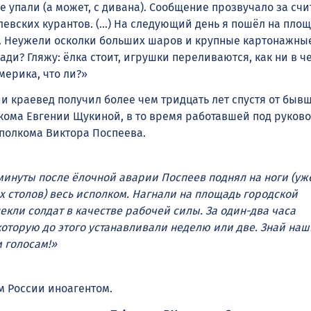
не упали (а может, с дивана). Сообщение прозвучало за сч
левских курантов. (…) На следующий день я пошёл на пло
. Неужели осколки больших шаров и крупные картонажны
ди? Гляжу: ёлка стоит, игрушки переливаются, как ни в ч
мерика, что ли?»
и краевед получил более чем тридцать лет спустя от быв
кома Евгении Щукиной, в то время работавшей под руков
полкома Виктора Поспеева.
минуты после ёлочной аварии Поспеев поднял на ноги (уже
 столов) весь исполком. Нагнали на площадь городской
екли солдат в качестве рабочей силы. За один-два часа
которую до этого устанавливали неделю или две. Знай наш
 голосам!»
 России иноагентом.