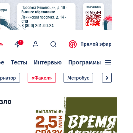
1
Прямой эфир
ть
ое
Тесты
Интервью
Программы
ернатор
«Факел»
Метробус
Дачный сезо
азло