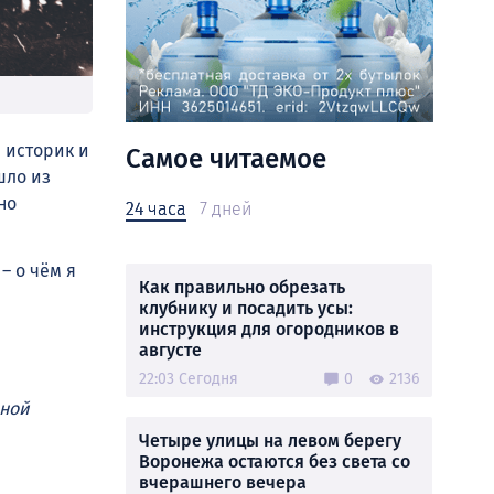
 историк и
Самое читаемое
шло из
но
24 часа
7 дней
– о чём я
Как правильно обрезать
клубнику и посадить усы:
инструкция для огородников в
августе
22:03 Сегодня
0
2136
ьной
Четыре улицы на левом берегу
Воронежа остаются без света со
вчерашнего вечера