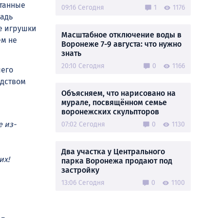
итанные
09:16 Сегодня
1
1176
щадь
е игрушки
Масштабное отключение воды в
ем не
Воронеже 7-9 августа: что нужно
знать
20:10 Сегодня
0
1166
шего
одством
Объясняем, что нарисовано на
мурале, посвящённом семье
воронежских скульпторов
 из-
07:02 Сегодня
0
1130
Два участка у Центрального
их!
парка Воронежа продают под
застройку
13:06 Сегодня
0
1100