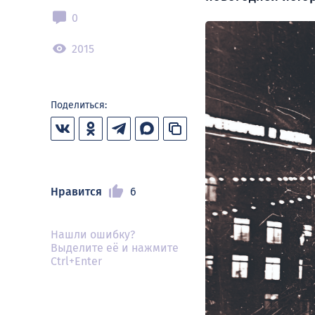
0
2015
Поделиться:
Нравится
6
Нашли ошибку?
Выделите её и нажмите
Ctrl+Enter