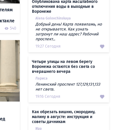
Опубликована карта масштабного
отключения воды в выходные в
ителям
Воронеже
Alena Golovchinskaya
ектакле
Добрый день! Карта появиламь, но
0
540
не открывается. Как узнать
затронут ли наш адрес? Рабочий
проспект...
19:27 Сегодня
Четыре улицы на левом берегу
Воронежа остаются без света со
вчерашнего вечера
Лариса
Ленинский проспект 127,129,131,133
нет света.
19:16 Сегодня
Как обрезать вишню, смородину,
малину в августе: инструкция и
ред
советы дачникам
Ира