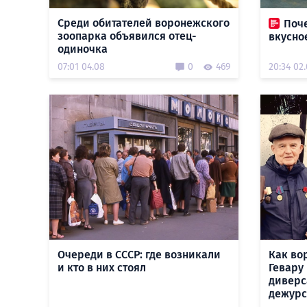
Среди обитателей воронежского
Поче
зоопарка объявился отец-
вкусно
одиночка
07:01 04.08
0
469
20:34 02
Очереди в СССР: где возникали
Как во
и кто в них стоял
Гевару
диверс
дежурс