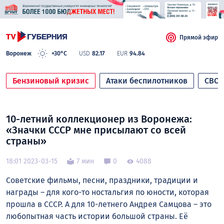
Прямой эфир
Воронеж
+30°C
USD
82.17
EUR
94.84
Бензиновый кризис
Атаки беспилотников
СВО
10-летний коллекционер из Воронежа:
«Значки СССР мне присылают со всей
страны»
18:01 2023-03-15
7 мин
0
4088
Советские фильмы, песни, праздники, традиции и
награды – для кого-то ностальгия по юности, которая
прошла в СССР. А для 10-летнего Андрея Самцова – это
любопытная часть истории большой страны. Её