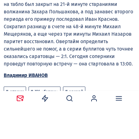
на табло был закрыт на 21-й минуте стараниями
волжанина Захара Польшакова, а под занавес второго
периода его примеру последовал Иван Краснов.
Сократил разницу в счете на 48-й минуте Михаил
Мещеряков, а еще через три минуты Михаил Назаров
паритет восстановил. Овертайм определить
сильнейшего не помог, а в серии буллитов чуть точнее
оказались саратовцы — 2:1. Сегодня соперники
проведут повторную встречу — она стартовала в 13:00.
Владимир ИВАНОВ
игроки
ХК «Буран»
хоккей
Следите за новостями в наших соцсетях:
Telegram
,
ВКонтакте
,
Одноклассники
,
Дзен
и
Max
.
Нравится
Поделиться: