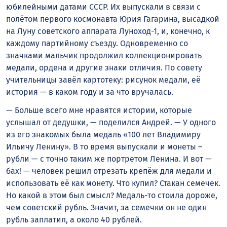
юбилейными датами СССР. Их выпускали в связи с
полётом первого космонавта Юрия Гагарина, высадкой
на Луну советского аппарата Луноход-1, и, конечно, к
каждому партийному съезду. Одновременно со
значками мальчик продолжил коллекционировать
медали, ордена и другие знаки отличия. По совету
учительницы завёл картотеку: рисунок медали, её
история — в каком году и за что вручалась.
— Больше всего мне нравятся истории, которые
услышал от дедушки, — поделился Андрей. — У одного
из его знакомых была медаль «100 лет Владимиру
Ильичу Ленину». В то время выпускали и монеты –
рубли — с точно таким же портретом Ленина. И вот —
бах! — человек решил отрезать крепёж для медали и
использовать её как монету. Что купил? Стакан семечек.
Но какой в этом был смысл? Медаль-то стоила дороже,
чем советский рубль. Значит, за семечки он не один
рубль заплатил, а около 40 рублей.