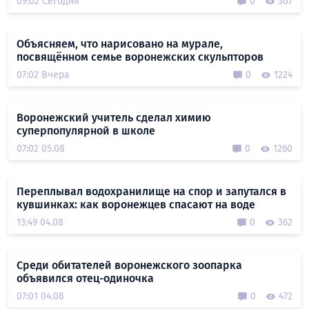
09:02 Сегодня
0
307
Объясняем, что нарисовано на мурале,
посвящённом семье воронежских скульпторов
07:02 Вчера
0
1224
Воронежский учитель сделал химию
суперпопулярной в школе
07:02 05.08
0
1260
Переплывал водохранилище на спор и запутался в
кувшинках: как воронежцев спасают на воде
13:49 04.08
0
362
Среди обитателей воронежского зоопарка
объявился отец-одиночка
07:01 04.08
0
472