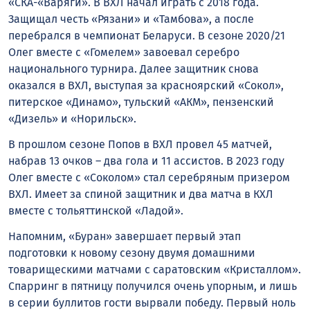
«СКА-«Варяги». В ВХЛ начал играть с 2018 года.
Защищал честь «Рязани» и «Тамбова», а после
перебрался в чемпионат Беларуси. В сезоне 2020/21
Олег вместе с «Гомелем» завоевал серебро
национального турнира. Далее защитник снова
оказался в ВХЛ, выступая за красноярский «Сокол»,
питерское «Динамо», тульский «АКМ», пензенский
«Дизель» и «Норильск».
В прошлом сезоне Попов в ВХЛ провел 45 матчей,
набрав 13 очков – два гола и 11 ассистов. В 2023 году
Олег вместе с «Соколом» стал серебряным призером
ВХЛ. Имеет за спиной защитник и два матча в КХЛ
вместе с тольяттинской «Ладой».
Напомним, «Буран» завершает первый этап
подготовки к новому сезону двумя домашними
товарищескими матчами с саратовским «Кристаллом».
Спарринг в пятницу получился очень упорным, и лишь
в серии буллитов гости вырвали победу. Первый ноль