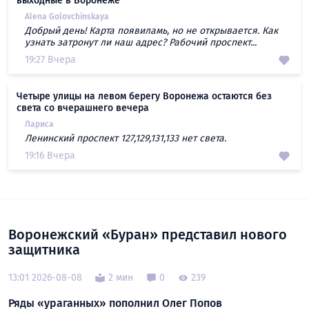
выходные в Воронеже
Alena Golovchinskaya
Добрый день! Карта появиламь, но не открывается. Как
узнать затронут ли наш адрес? Рабочий проспект...
19:27 Вчера
Четыре улицы на левом берегу Воронежа остаются без
света со вчерашнего вечера
Лариса
Ленинский проспект 127,129,131,133 нет света.
19:16 Вчера
Воронежский «Буран» представил нового
защитника
13:01 2026-08-08
2 мин
0
239
Ряды «ураганных» пополнил Олег Попов