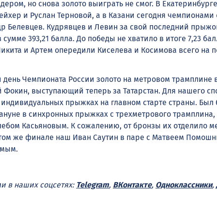
ером, но снова золото выиграть не смог. В Екатеринбург
йхер и Руслан Терновой, а в Казани сегодня чемпионами 
р Белевцев. Кудрявцев и Левин за свой последний прыжо
в сумме 393,21 балла. До победы не хватило в итоге 7,23 балл
Никита и Артем опередили Киселева и Косимова всего на 
 день Чемпионата России золото на метровом трамплине
 Фокин, выступающий теперь за Татарстан. Для нашего с
в индивидуальных прыжках на главном старте страны. Был 
ануне в синхронных прыжках с трехметрового трамплина, 
Глебом Касьяновым. К сожалению, от бронзы их отделило 
этом же финале наш Иван Саутин в паре с Матвеем Помош
ьмым.
ми в наших соцсетях:
Telegram
,
ВКонтакте
,
Одноклассники
,