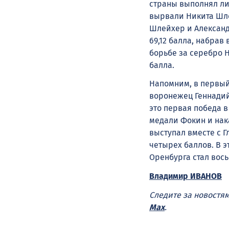
страны выполнял лид
вырвали Никита Шле
Шлейхер и Александ
69,12 балла, набрав 
борьбе за серебро 
балла.
Напомним, в первый
воронежец Геннадий
это первая победа 
медали Фокин и нак
выступал вместе с 
четырех баллов. В 
Оренбурга стал вос
Владимир ИВАНОВ
Следите за новостя
Max
.