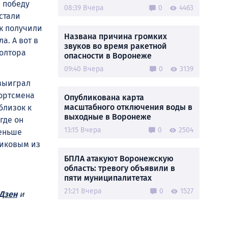
е победу
08:39 Вчера
0
4463
стали
к получили
Названа причина громких
а. А вот в
звуков во время ракетной
полтора
опасности в Воронеже
09:40 Вчера
0
3139
 выиграл
портсмена
Опубликована карта
масштабного отключения воды в
близок к
выходные в Воронеже
где он
13:15 Вчера
0
2504
меньше
никовым из
БПЛА атакуют Воронежскую
область: тревогу объявили в
пяти муниципалитетах
21:21 Вчера
0
1527
Дзен
и