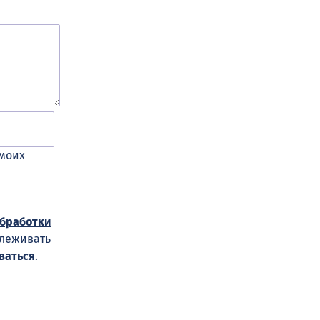
 моих
обработки
слеживать
ваться
.