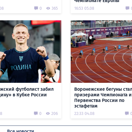
Чемпионате Европы
.08
0
365
16:53 05.08
жский футболист забил
Воронежские бегуны ста
дину» в Кубке России
призерами Чемпионата и
Первенства России по
эстафетам
08
0
206
22:33 04.08
Все новости