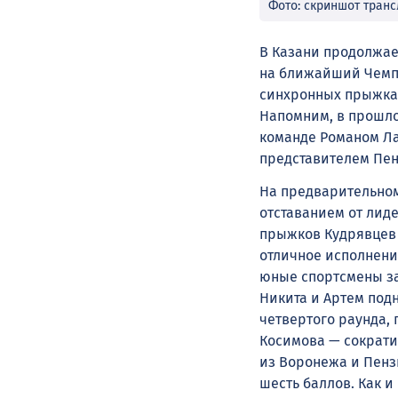
Фото: скриншот тран
В Казани продолжае
на ближайший Чемпи
синхронных прыжках
Напомним, в прошло
команде Романом Ла
представителем Пен
На предварительном 
отставанием от лид
прыжков Кудрявцев 
отличное исполнени
юные спортсмены за
Никита и Артем под
четвертого раунда,
Косимова — сократи
из Воронежа и Пенз
шесть баллов. Как 