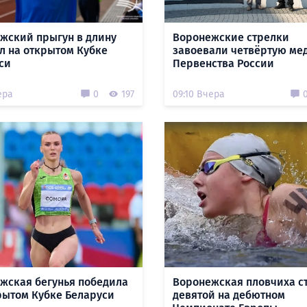
жский прыгун в длину
Воронежские стрелки
л на открытом Кубке
завоевали четвёртую ме
си
Первенства России
ера
0
197
09:10 Вчера
жская бегунья победила
Воронежская пловчиха с
рытом Кубке Беларуси
девятой на дебютном