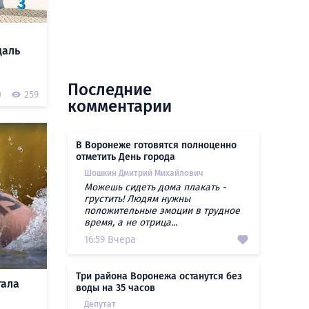
даль
Последние
0
259
комментарии
В Воронеже готовятся полноценно
отметить День города
Шошкин Дмитрий Михайлович
Можешь сидеть дома плакать -
грустить! Людям нужны
положительные эмоции в трудное
время, а не отрица...
16:59 Вчера
Три района Воронежа останутся без
тала
воды на 35 часов
Депутат