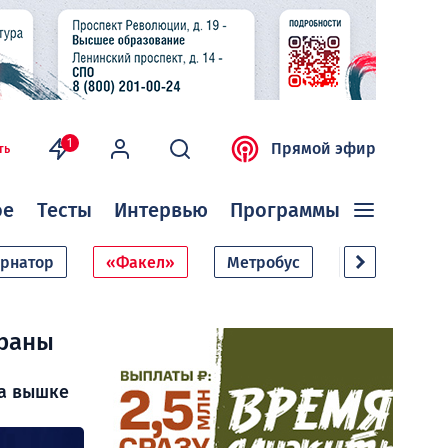
1
Прямой эфир
ть
ое
Тесты
Интервью
Программы
ернатор
«Факел»
Метробус
Дачный сезо
траны
на вышке