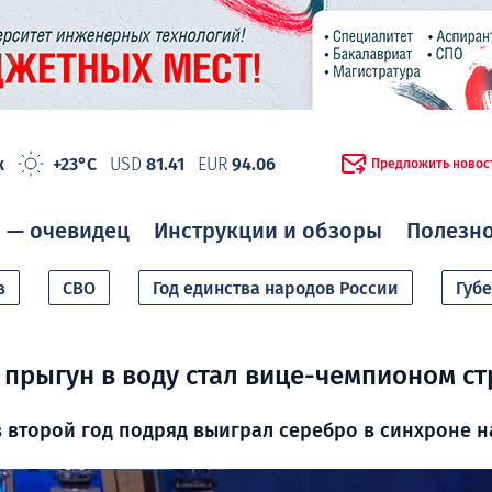
ж
+23°C
USD
81.41
EUR
94.06
Предложить новос
 — очевидец
Инструкции и обзоры
Полезн
в
СВО
Год единства народов России
Губ
прыгун в воду стал вице-чемпионом с
 второй год подряд выиграл серебро в синхроне 