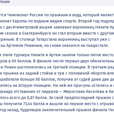
сляции
тся Чемпионат России по прыжкам в воду, который являе
онат Европы по водным видам спорта. Второй год подряд
 с десятиметровой вышки завоевал воронежец Никита Ку
м сезоне в Екатеринбурге он стал вторым вместе с другом
риным. В столице Татарстана воронежец выступал уже с
зы Артемом Левиным, но снова оказался на пьедестале.
этапе турнира Никита и Артем заняли только пятое место
еров в 60 баллов. В финале после первых двух обязательн
и Левин располагались на третьей позиции. В третьем ра
е прыжка из задней стойки в три с половиной оборота вп
работали больше 80 баллов, получив от судей даже две д
нялись на вторую позицию. На ней же прыгуны остались и 
 правда отставание от лидеров — Мирослава Киселева и К
лось всего до 0,87 балла. За свой предпоследний прыжок
ы получили 73,44 балла и вышли на первое место с отрыво
и год назад, Кудрявцев заключительный прыжок финала Ч