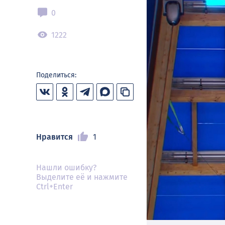
0
1222
Поделиться:
Нравится
1
Нашли ошибку?
Выделите её и нажмите
Ctrl+Enter