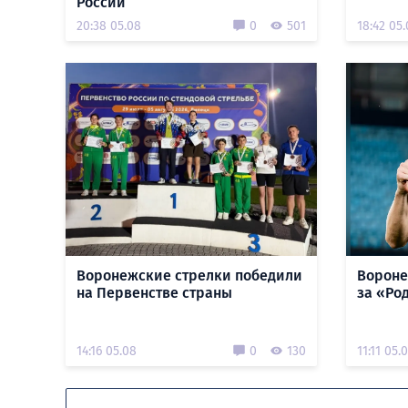
России
20:38 05.08
0
501
18:42 05
Воронежские стрелки победили
Вороне
на Первенстве страны
за «Ро
14:16 05.08
0
130
11:11 05.