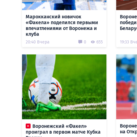
Марокканский новичок
Вороне
«Факела» поделился первыми
победи
впечатлениями от Воронежа и
Белару
клуба
20:40 Вчера
0
655
19:33 Вч
Вороне
Воронежский «Факел»
на Отк
проиграл в первом матче Кубка