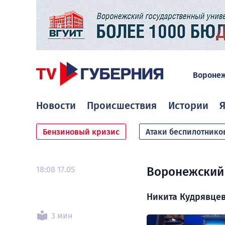
Вороне
Новости
Происшествия
Истории
Я
Бензиновый кризис
Атаки беспилотнико
18:08 17.05
Воронежский 
Никита Кудрявцев
3 мин