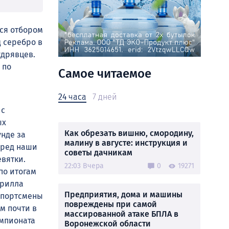
тся отбором
 серебро в
дрявцев.
 по
Самое читаемое
24 часа
7 дней
 с
ых
Как обрезать вишню, смородину,
унде за
малину в августе: инструкция и
еред наши
советы дачникам
евятки.
22:03 Вчера
0
19271
по итогам
ирилла
Предприятия, дома и машины
 спортсмены
повреждены при самой
м почти в
массированной атаке БПЛА в
емпионата
Воронежской области