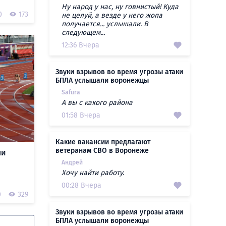
Ну народ у нас, ну говнистый! Куда
0
173
не целуй, а везде у него жопа
получается... услышали. В
следующем...
12:36 Вчера
Звуки взрывов во время угрозы атаки
БПЛА услышали воронежцы
Safura
А вы с какого района
01:58 Вчера
Какие вакансии предлагают
ветеранам СВО в Воронеже
ли
Андрей
Хочу найти работу.
00:28 Вчера
0
329
Звуки взрывов во время угрозы атаки
БПЛА услышали воронежцы