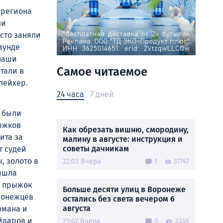
 региона
ли
сто заняли
аунде
наши
Самое читаемое
тали в
лейхер.
24 часа
7 дней
и были
рыжков
Как обрезать вишню, смородину,
ита за
малину в августе: инструкция и
советы дачникам
т судей
, золото в
22:03 Вчера
1
37747
вышла
х прыжок
Больше десяти улиц в Воронеже
ронежцев
остались без света вечером 6
августа
омана и
йдаров и
23:07 Вчера
0
2338