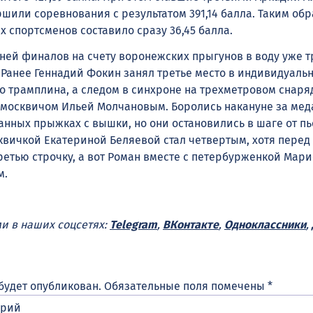
шили соревнования с результатом 391,14 балла. Таким об
 спортсменов составило сразу 36,45 балла.
дней финалов на счету воронежских прыгунов в воду уже 
 Ранее Геннадий Фокин занял третье место в индивидуаль
о трамплина, а следом в синхроне на трехметровом снаря
 москвичом Ильей Молчановым. Боролись накануне за ме
анных прыжках с вышки, но они остановились в шаге от пь
сквичкой Екатериной Беляевой стал четвертым, хотя пере
етью строчку, а вот Роман вместе с петербурженкой Мар
м.
ми в наших соцсетях:
Telegram
,
ВКонтакте
,
Одноклассники
,
будет опубликован.
Обязательные поля помечены
*