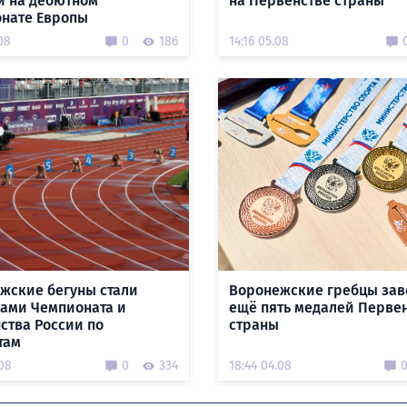
й на дебютном
на Первенстве страны
нате Европы
08
0
186
14:16 05.08
жские бегуны стали
Воронежские гребцы зав
ами Чемпионата и
ещё пять медалей Перве
ства России по
страны
там
.08
0
334
18:44 04.08