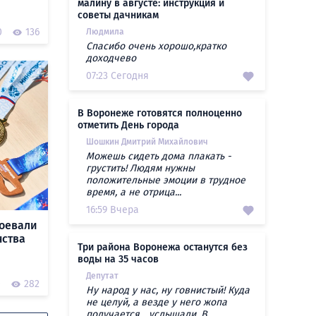
малину в августе: инструкция и
советы дачникам
0
136
Людмила
Спасибо очень хорошо,кратко
доходчево
07:23 Сегодня
В Воронеже готовятся полноценно
отметить День города
Шошкин Дмитрий Михайлович
Можешь сидеть дома плакать -
грустить! Людям нужны
положительные эмоции в трудное
время, а не отрица...
16:59 Вчера
оевали
нства
Три района Воронежа останутся без
воды на 35 часов
Депутат
0
282
Ну народ у нас, ну говнистый! Куда
не целуй, а везде у него жопа
получается... услышали. В