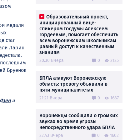
разом
Образовательный проект,
инициированный вице-
три медали
спикером Госдумы Алексеем
ных
Гордеевым, помогает обеспечить
де стал
всем воронежским школьникам
равный доступ к качественным
дали Ларин
знаниям
едестала.
20:30 Вчера
0
2125
д последним
ией Бруенок
БПЛА атакуют Воронежскую
область: тревогу объявили в
пяти муниципалитетах
21:21 Вчера
0
1687
Дзен
и
Воронежцы сообщили о громких
звуках во время угрозы
непосредственного удара БПЛА
22:43 Вчера
0
1602