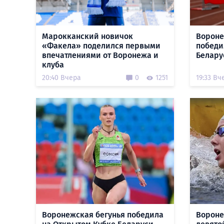
Марокканский новичок
Вороне
«Факела» поделился первыми
победи
впечатлениями от Воронежа и
Белару
клуба
20:40 Вчера
0
1251
19:33 Вч
Воронежская бегунья победила
Вороне