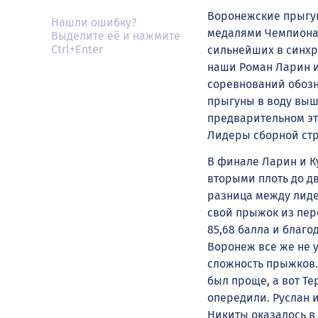
Воронежские прыгун
Нашли ошибку?
медалями Чемпионат
Выделите её и нажмите
Ctrl+Enter
сильнейших в синхр
наши Роман Ларин и
соревнований обозн
прыгуны в воду вышл
предварительном эт
Лидеры сборной стр
В финале Ларин и К
вторыми плоть до д
разница между лидер
свой прыжок из пер
85,68 балла и благо
Воронеж все же не 
сложность прыжков.
был проще, а вот Т
опередили. Руслан и
Никиты оказалось в 