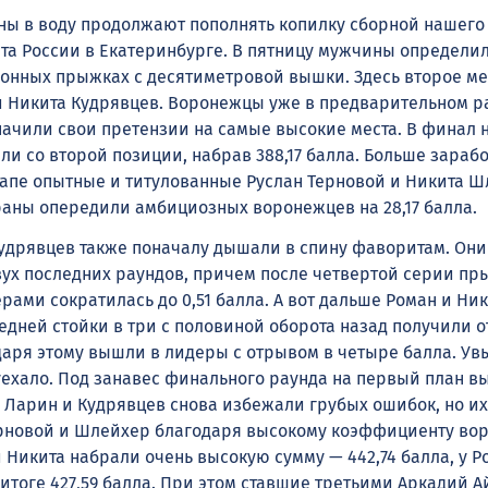
ы в воду продолжают пополнять копилку сборной нашего
а России в Екатеринбурге. В пятницу мужчины определи
онных прыжках с десятиметровой вышки. Здесь второе ме
 Никита Кудрявцев. Воронежцы уже в предварительном р
ачили свои претензии на самые высокие места. В финал 
и со второй позиции, набрав 388,17 балла. Больше зарабо
апе опытные и титулованные Руслан Терновой и Никита Ш
аны опередили амбициозных воронежцев на 28,17 балла.
удрявцев также поначалу дышали в спину фаворитам. Он
вух последних раундов, причем после четвертой серии п
ами сократилась до 0,51 балла. А вот дальше Роман и Ник
едней стойки в три с половиной оборота назад получили о
даря этому вышли в лидеры с отрывом в четыре балла. Увы
уехало. Под занавес финального раунда на первый план 
 Ларин и Кудрявцев снова избежали грубых ошибок, но и
ерновой и Шлейхер благодаря высокому коэффициенту во
 Никита набрали очень высокую сумму — 442,74 балла, у Р
итоге 427,59 балла. При этом ставшие третьими Аркадий А