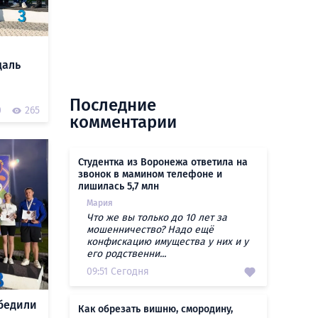
даль
Последние
0
265
комментарии
Студентка из Воронежа ответила на
звонок в мамином телефоне и
лишилась 5,7 млн
Мария
Что же вы только до 10 лет за
мошенничество? Надо ещё
конфискацию имущества у них и у
его родственни...
09:51 Сегодня
бедили
Как обрезать вишню, смородину,