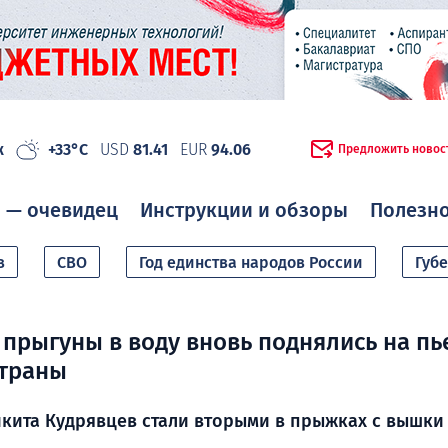
ж
+33°C
USD
81.41
EUR
94.06
Предложить новос
 — очевидец
Инструкции и обзоры
Полезн
в
СВО
Год единства народов России
Губ
прыгуны в воду вновь поднялись на пь
страны
кита Кудрявцев стали вторыми в прыжках с вышки