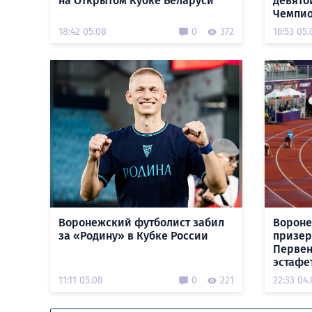
на Открытом Кубке Беларуси
девято
Чемпио
18:42 05.08
0
372
16:53 05.
Воронежский футболист забил
Вороне
за «Родину» в Кубке России
призер
Первен
эстафе
11:11 05.08
0
221
22:33 04