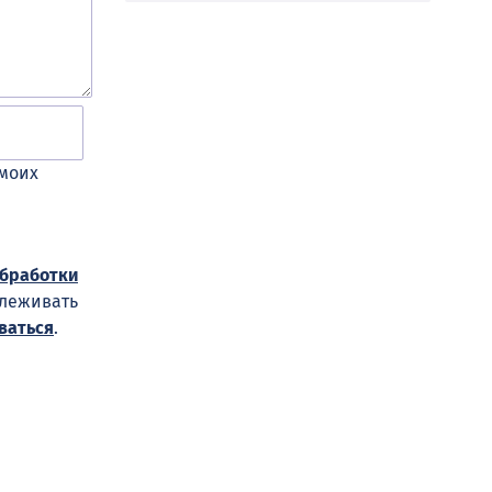
 моих
обработки
слеживать
ваться
.