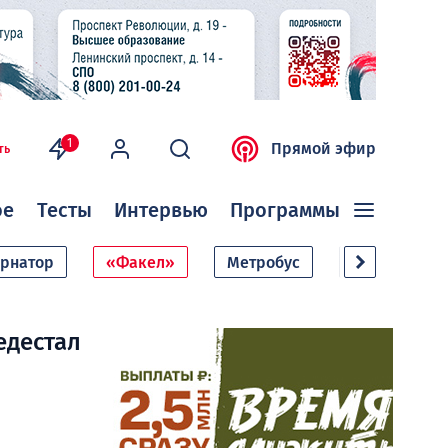
1
Прямой эфир
ть
ое
Тесты
Интервью
Программы
ернатор
«Факел»
Метробус
Дачный сезо
едестал