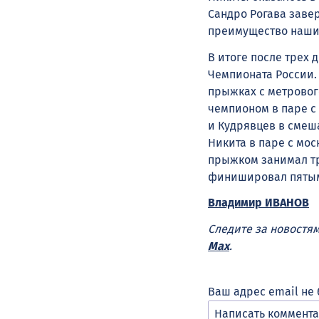
Сандро Рогава завер
преимущество наших
В итоге после трех 
Чемпионата России.
прыжках с метровог
чемпионом в паре с
и Кудрявцев в смеш
Никита в паре с мо
прыжком занимал тр
финишировал пяты
Владимир ИВАНОВ
Следите за новостя
Max
.
Ваш адрес email не 