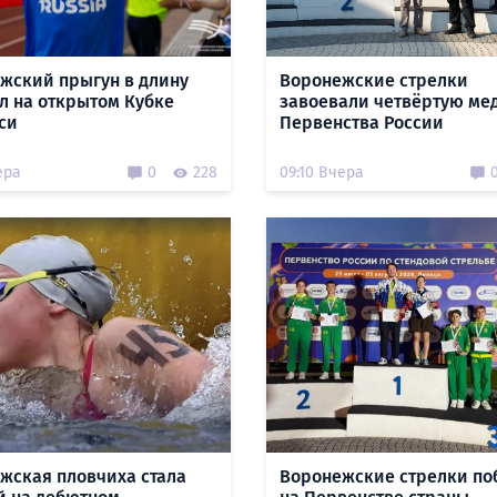
жский прыгун в длину
Воронежские стрелки
л на открытом Кубке
завоевали четвёртую ме
си
Первенства России
ера
0
228
09:10 Вчера
жская пловчиха стала
Воронежские стрелки по