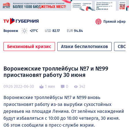
Прямой эфир
Воронеж
+21°C
USD
82.17
EUR
94.84
Бензиновый кризис
Атаки беспилотников
СВО
Воронежские троллейбусы №7 и №99
приостановят работу 30 июня
09:26 2022-06-30
1 мин
0
342
Воронежские троллейбусы №7 и №99 вновь
приостановят работу из-за вырубки сухостойных
деревьев на площади Ленина. От зелёных насаждений
будут избавляться с 10:00 до 16:00 четверга, 30 июня.
Об этом сообщили в пресс-службе мэрии.