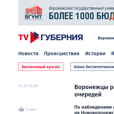
Вороне
Новости
Происшествия
Истории
Я
Бензиновый кризис
Атаки беспилотнико
19:31 30.06
Воронежцы ра
очередей
По наблюдениям а
5 мин
на Нововоронежс