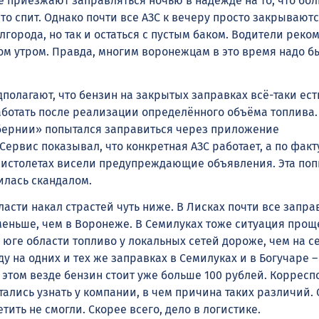
 приезжают заправляться ночью в надежде на то, что бо
то спит. Однако почти все АЗС к вечеру просто закрываютс
города, но так и остаться с пустым баком. Водители реко
ом утром. Правда, многим воронежцам в это время надо б
олагают, что бензин на закрытых заправках всё-таки ест
ботать после реализации определённого объёма топлива. 
убернии» попытался заправиться через приложение
Сервис показывал, что конкретная АЗС работает, а по факт
пистолетах висели предупреждающие объявления. Эта поп
илась скандалом.
ласти накал страстей чуть ниже. В Лисках почти все запра
меньше, чем в Воронеже. В Семилуках тоже ситуация прощ
а юге области топливо у локальных сетей дороже, чем на се
у на одних и тех же заправках в Семилуках и в Богучаре –
 этом везде бензин стоит уже больше 100 рублей. Коррес
ались узнать у компании, в чем причина таких различий.
тить не смогли. Скорее всего, дело в логистике.