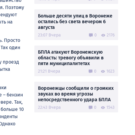
льшинство
я. Поэтому
мендуют
Больше десяти улиц в Воронеже
остались без света вечером 6
ыть на
августа
23:07 Вчера
0
2176
ь. Просто
Так один
БПЛА атакуют Воронежскую
область: тревогу объявили в
у проезд
пяти муниципалитетах
ытка
21:21 Вчера
0
1623
вки
Воронежцы сообщили о громких
звуках во время угрозы
е – бензин
непосредственного удара БПЛА
вере. Так,
22:43 Вчера
0
1543
 больше 10
понденты
 Однако