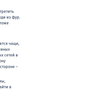
третить
еди из фур.
 тоже
ется чаще,
тивных
х сетей в
ону
 стороне –
мы,
айти в