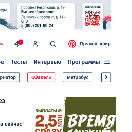
1
Прямой эфир
ть
ое
Тесты
Интервью
Программы
ернатор
«Факел»
Метробус
Дачный сезо
ез
а сейчас