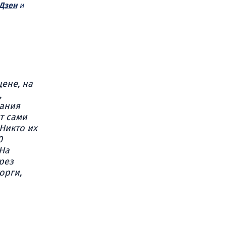
Дзен
и
ене, на
,
вания
т сами
 Никто их
0
На
рез
орги,