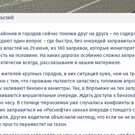
ЛЬСКИЙ
айонов и городов сейчас похожи друг на друга – по соде
дают один вопрос – где быстро, без очередей заправиться
 властей на 29 июня, из 180 заправок, которые мониторят
сть на половине. На каких дорогах особенно сложно запра
актически всегда, рассказываем в нашем материале.
жителей крупных городов, в них ситуация хуже, чем на тр
но с тем, что горожане пытаются запастись топливом впро
 заливают бензин в канистры. Так, в Воронеже на тех запр
раиваются внушительные очереди. Ждать доступа к бензок
о часу. В столице Черноземья уже случались конфликты в
их заправиться на «Роснефти» заехал впереди стоящего с
ля. Другие водители объяснили наглецу, что если он не в
 просто переместят на газон.