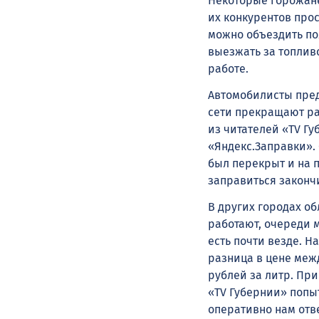
Некоторые горожане
их конкурентов прос
можно объездить пол
выезжать за топлив
работе.
Автомобилисты предп
сети прекращают ра
из читателей «TV Г
«Яндекс.Заправки». 
был перекрыт и на 
заправиться законч
В других городах об
работают, очереди 
есть почти везде. Н
разница в цене межд
рублей за литр. При
«TV Губернии» попыт
оперативно нам отве