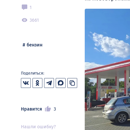
1
3661
бензин
Поделиться:
Нравится
3
Нашли ошибку?