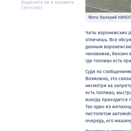
Выделите её и нажмите
Ctrl+Enter
Фото: Валерий НИКО
Чаты воронежских р
отличишь. Все обсуж
данным воронежских
чиновники, бензин е
где топливо есть пр
Судя по сообщениям 
Возможно, это связа
несмотря на запреты
есть топливо, выст
иногда приходится п
Так один из желающ
пистолетом автомоби
очередь, его машину