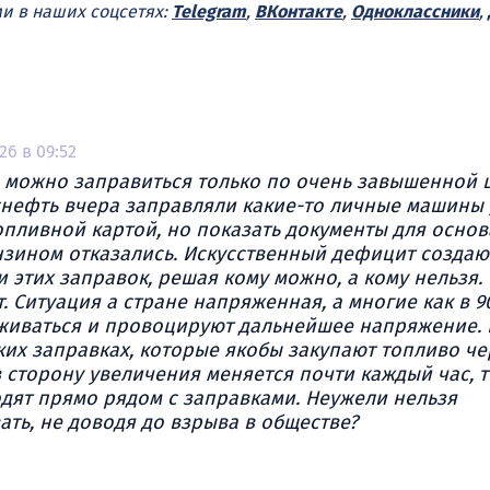
ми в наших соцсетях:
Telegram
,
ВКонтакте
,
Одноклассники
,
26 в 09:52
и можно заправиться только по очень завышенной ц
снефть вчера заправляли какие-то личные машины 
опливной картой, но показать документы для осно
нзином отказались. Искусственный дефицит создаю
 этих заправок, решая кому можно, а кому нельзя.
. Ситуация а стране напряженная, а многие как в 9
живаться и провоцируют дальнейшее напряжение. 
их заправках, которые якобы закупают топливо че
в сторону увеличения меняется почти каждый час, т
дят прямо рядом с заправками. Неужели нельзя
ть, не доводя до взрыва в обществе?