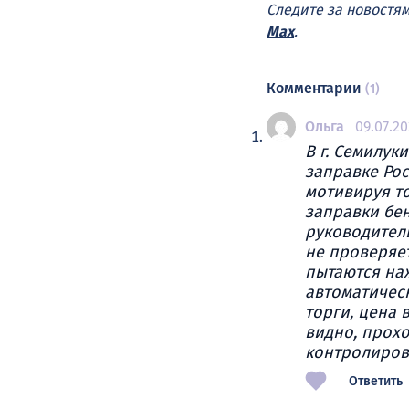
Следите за новостя
Max
.
Комментарии
(1)
Ольга
09.07.20
В г. Семилук
заправке Ро
мотивируя т
заправки бе
руководители
не проверяет
пытаются на
автоматическ
торги, цена 
видно, прохо
контролирова
Ответить