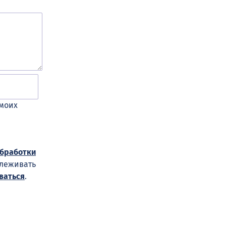
 моих
обработки
слеживать
ваться
.