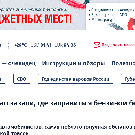
ж
+29°C
USD
81.41
EUR
94.06
Предложить новос
 — очевидец
Инструкции и обзоры
Полезн
в
СВО
Год единства народов России
Губ
ссказали, где заправиться бензином б
втомобилистов, самая неблагополучная обстановк
кой трассе