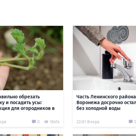
авильно обрезать
Часть Ленинского района
ку и посадить усы:
Воронежа досрочно оста
кция для огородников в
без холодной воды
е
ера
0
16414
22:01 Вчера