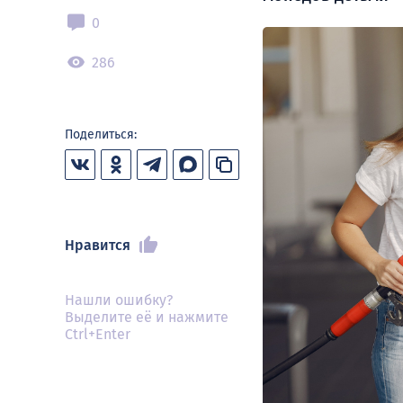
0
286
Поделиться:
Нравится
Нашли ошибку?
Выделите её и нажмите
Ctrl+Enter