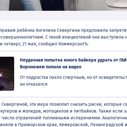
правам ребёнка Ангелина Севергина предложила запрети
есовершеннолетним. С такой инициативой она выступила 
в четверг, 21 мая, сообщил КоммерсантЪ.
Неудачная попытка юного байкера удрать от ГАИ
Воронежем попала на видео
От подростка пахло спиртным, но от освидетель
он отказался
 Севергиной, эта мера позволит снизить риски, которые с
кутеров и мопедов, мотоциклов и питбайков. Также если з
ит число отравлений топливными испарениями. Аналогичн
иняли в Приморском крае, Кемеровской, Ленинградской 