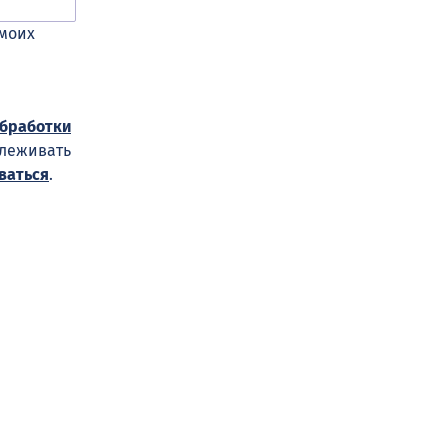
 моих
обработки
слеживать
ваться
.