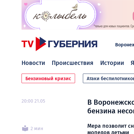
Вороне
Новости
Происшествия
Истории
Я
Бензиновый кризис
Атаки беспилотнико
20:00 21.05
В Воронежско
бензина нес
Мера позволит сн
2 мин
мопедов детьми