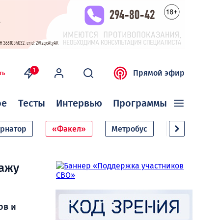
1
Прямой эфир
ть
ое
Тесты
Интервью
Программы
ернатор
«Факел»
Метробус
Дачный сезо
дажу
ов и