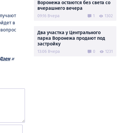
Воронежа остаются без света со
вчерашнего вечера
олучают
09:16 Вчера
1
1302
ойдет в
 вопрос
Два участка у Центрального
парка Воронежа продают под
застройку
13:06 Вчера
0
1231
Дзен
и