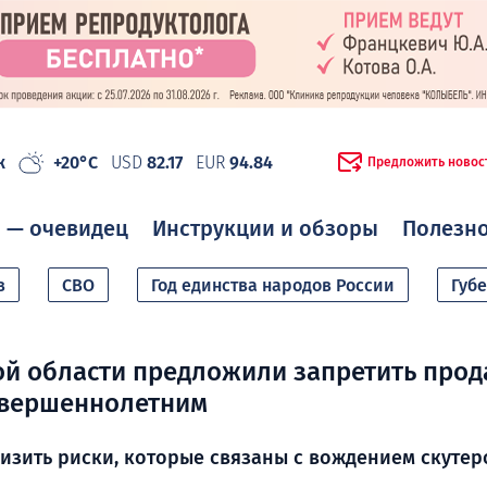
ж
+20°C
USD
82.17
EUR
94.84
Предложить новос
 — очевидец
Инструкции и обзоры
Полезн
в
СВО
Год единства народов России
Губ
й области предложили запретить про
овершеннолетним
изить риски, которые связаны с вождением скутер