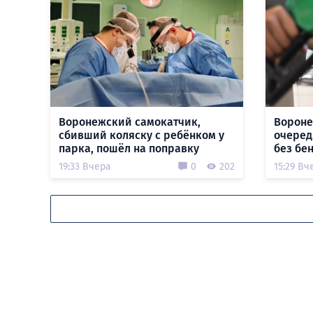
Воронежский самокатчик,
Вороне
сбивший коляску с ребёнком у
очеред
парка, пошёл на поправку
без бе
19:33 Вчера
0
202
15:29 Вч