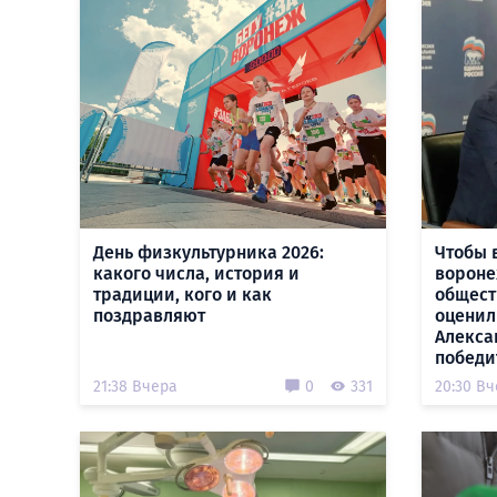
День физкультурника 2026:
Чтобы 
какого числа, история и
вороне
традиции, кого и как
общест
поздравляют
оценил
Алекса
победи
21:38 Вчера
0
331
20:30 В