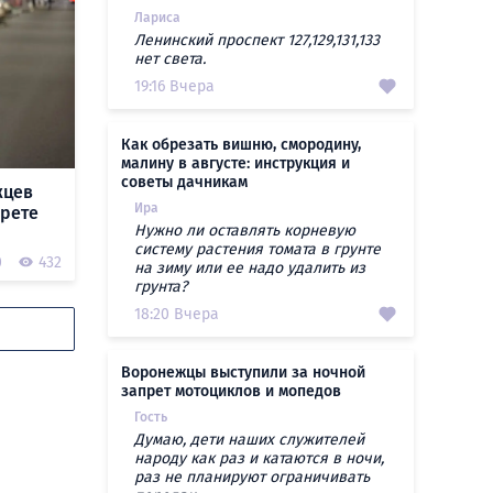
Лариса
Ленинский проспект 127,129,131,133
нет света.
19:16 Вчера
Как обрезать вишню, смородину,
малину в августе: инструкция и
советы дачникам
жцев
Ира
прете
Нужно ли оставлять корневую
систему растения томата в грунте
0
432
на зиму или ее надо удалить из
грунта?
18:20 Вчера
Воронежцы выступили за ночной
запрет мотоциклов и мопедов
Гость
Думаю, дети наших служителей
народу как раз и катаются в ночи,
раз не планируют ограничивать