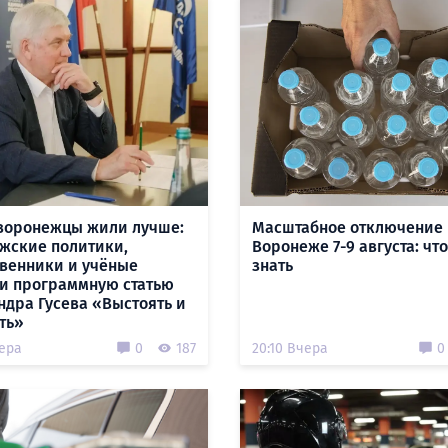
воронежцы жили лучше:
Масштабное отключение 
жские политики,
Воронеже 7-9 августа: чт
венники и учёные
знать
и программную статью
ндра Гусева «Выстоять и
ть»
чера
0
187
20:10 Вчера
0