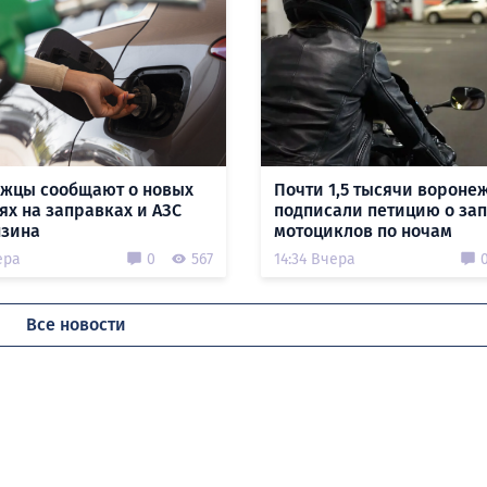
жцы сообщают о новых
Почти 1,5 тысячи вороне
ях на заправках и АЗС
подписали петицию о за
нзина
мотоциклов по ночам
ера
0
567
14:34 Вчера
Все новости