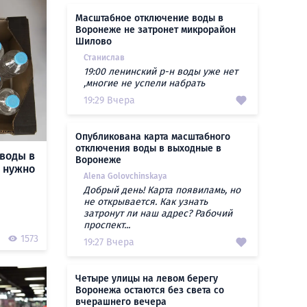
Масштабное отключение воды в
Воронеже не затронет микрорайон
Шилово
Станислав
19:00 ленинский р-н воды уже нет
,многие не успели набрать
19:29 Вчера
Опубликована карта масштабного
отключения воды в выходные в
воды в
Воронеже
о нужно
Alena Golovchinskaya
Добрый день! Карта появиламь, но
не открывается. Как узнать
затронут ли наш адрес? Рабочий
проспект...
1573
19:27 Вчера
Четыре улицы на левом берегу
Воронежа остаются без света со
вчерашнего вечера