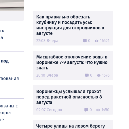
Как правильно обрезать
клубнику и посадить усы:
инструкция для огородников в
ть
августе
на
22:03 Вчера
0
16521
Масштабное отключение воды в
 под
Воронеже 7-9 августа: что нужно
знать
20:10 Вчера
0
1576
ствования
Воронежцы услышали грохот
перед ракетной опасностью 8
августа
вязаны с
02:07 Сегодня
0
1450
апрет
ые
Четыре улицы на левом берегу
и