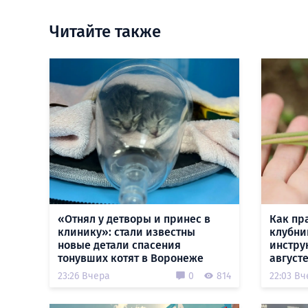
Читайте также
«Отнял у детворы и принес в
Как пр
клинику»: стали известны
клубни
новые детали спасения
инстру
тонувших котят в Воронеже
август
23:26 Вчера
0
814
22:03 Вч