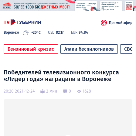
Прямой эфир
Воронеж
+20°C
USD
82.17
EUR
94.84
Бензиновый кризис
Атаки беспилотников
СВО
Победителей телевизионного конкурса
«Лидер года» наградили в Воронеже
20:20 2021-12-24
2 мин
0
1628