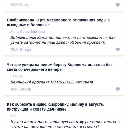
19:29 Вчера
Опубликована карта масштабного отключения воды в
выходные в Воронеже
Alena Golovchinskaya
Добрый день! Карта появиламь, но не открывается. Как
узнать затронут ли наш адрес? Рабочий проспект...
19:27 Вчера
Четыре улицы на левом берегу Воронежа остаются без
света со вчерашнего вечера
Лариса
Ленинский проспект 127,129,131,133 нет света.
19:16 Вчера
Как обрезать вишню, смородину, малину в августе:
инструкция и советы дачникам
Ира
Нужно ли оставлять корневую систему растения томата в
грунте на зиму или ее надо удалить из грунта?