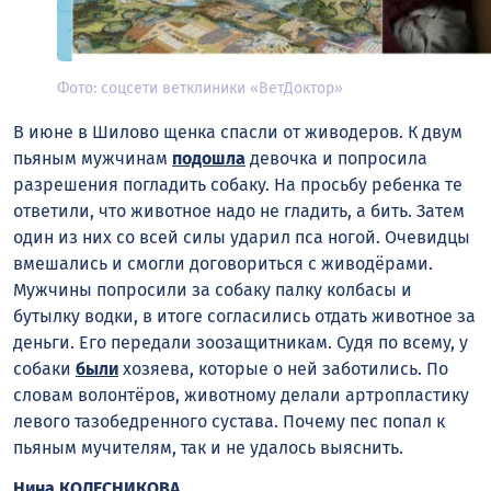
Фото: соцсети ветклиники «ВетДоктор»
В июне в Шилово щенка спасли от живодеров. К
двум
пьяным мужчинам
подошла
девочка и попросила
разрешения погладить собаку. На просьбу ребенка те
ответили, что животное надо не гладить, а бить. Затем
один из них со всей силы ударил пса ногой
. Очевидцы
вмешались и смогли договориться с живодёрами.
Мужчины попросили за собаку палку колбасы и
бутылку водки, в итоге согласились отдать животное за
деньги
. Его передали зоозащитникам. Судя по всему, у
собаки
были
хозяева, которые о ней заботились. По
словам волонтёров, животному делали артропластику
левого тазобедренного сустава. Почему пес попал к
пьяным мучителям, так и не удалось выяснить.
Нина КОЛЕСНИКОВА