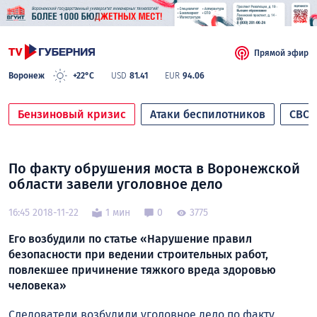
Прямой эфир
Воронеж
+22°C
USD
81.41
EUR
94.06
Бензиновый кризис
Атаки беспилотников
СВО
По факту обрушения моста в Воронежской
области завели уголовное дело
16:45 2018-11-22
1 мин
0
3775
Его возбудили по статье «Нарушение правил
безопасности при ведении строительных работ,
повлекшее причинение тяжкого вреда здоровью
человека»
Следователи возбудили уголовное дело по факту