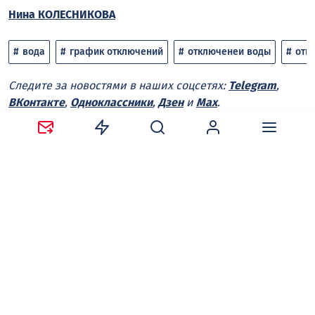
Нина КОЛЕСНИКОВА
вода
график отключений
отключенеи воды
отк
Следите за новостями в наших соцсетях:
Telegram
,
ВКонтакте
,
Одноклассники
,
Дзен
и
Max
.
Нравится
Поделиться:
Ваш адрес email не будет опубликован.
Обязательные
поля помечены
*