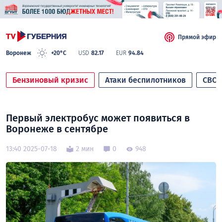
Прямой эфир
Воронеж
+20°C
USD
82.17
EUR
94.84
Бензиновый кризис
Атаки беспилотников
СВО
Первый электробус может появиться в
Воронеже в сентябре
13:40 2025-07-18
2 мин
0
948