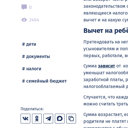
законодательством 
0
являющиеся налогов
2464
вычет и на какую су
Вычет на реб
Претендовать на нег
дети
усыновителям и поп
первых, работали, 
документы
Сумма
зависит
от ко
налоги
уменьшат налогообла
заработной платы, 
семейный бюджет
налогооблагаемый до
Случается, что кажд
можно считать трет
Поделиться:
Сумма возрастает, е
родители не платят н