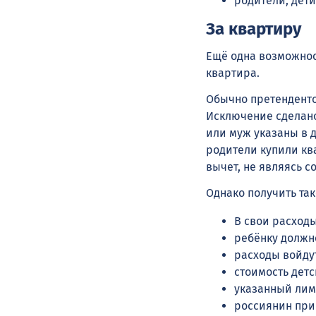
родители, дети
За квартиру
Ещё одна возможнос
квартира.
Обычно претендентом
Исключение сделано 
или муж указаны в д
родители купили ква
вычет, не являясь 
Однако получить так
В свои расход
ребёнку должно
расходы войдут
cтоимость детс
указанный лим
россиянин при