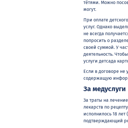
тётями. Можно посо
могут.
При оплате детског
услуг. Однако выде
не всегда получает
попросить о разделе
своей суммой. У ча
деятельность. Чтоб
услуги детсада карт
Если в договоре не 
содержащую информ
За медуслуги
За траты на лечени
лекарств по рецепт
исполнилось 18 лет 
подтверждающий род