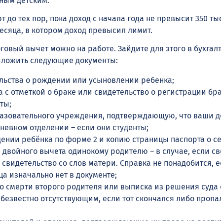
ным детским.
 до тех пор, пока доход с начала года не превысит 350 тыс
месяца, в котором доход превысил лимит.
говый вычет можно на работе. Зайдите для этого в бухгал
иложить следующие документы:
льства о рождении или усыновлении ребенка;
 с отметкой о браке или свидетельство о регистрации бра
ты;
разовательного учреждения, подтверждающую, что ваши д
невном отделении – если они студенты;
дении ребёнка по форме 2 и копию страницы паспорта о 
 двойного вычета одинокому родителю – в случае, если с
 свидетельство со слов матери. Справка не понадобится, 
а изначально нет в документе;
о смерти второго родителя или выписка из решения суда 
безвестно отсутствующим, если тот скончался либо пропа