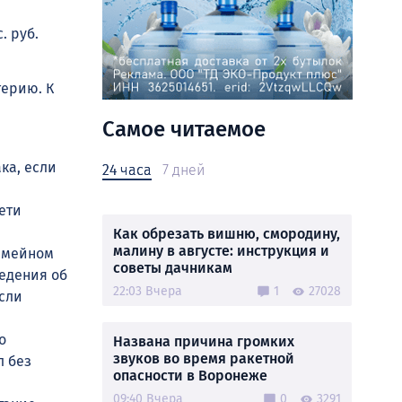
. руб.
терию. К
Самое читаемое
ка, если
24 часа
7 дней
ети
Как обрезать вишню, смородину,
малину в августе: инструкция и
семейном
советы дачникам
ведения об
22:03 Вчера
1
27028
если
о
Названа причина громких
звуков во время ракетной
л без
опасности в Воронеже
09:40 Вчера
0
3291