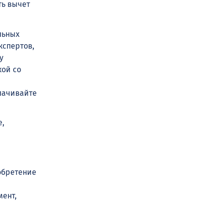
ть вычет
льных
кспертов,
у
кой со
плачивайте
е,
обретение
мент,