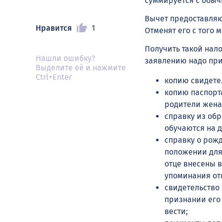
суммируется с обыч
Вычет предоставляют
Нравится
1
Отменят его с того 
Получить такой нало
Нашли ошибку?
заявлению надо пр
Выделите её и нажмите
Ctrl+Enter
копию свидете
копию паспорта
родители жена
справку из об
обучаются на д
справку о рож
положении для
отце внесены в
упоминания отц
свидетельство 
признании его 
вести;