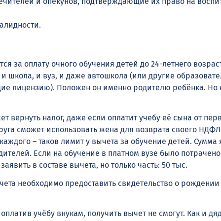
ечителей и опекунов, подтверждающие их право на воспи
валидности.
ся за оплату очного обучения детей до 24-летнего возраст
, и школа, и вуз, и даже автошкола (или другие образоват
е лицензию). Положен он именно родителю ребёнка. Но 
т вернуть налог, даже если оплатит учебу её сына от перв
руга сможет использовать жена для возврата своего НДФЛ
а каждого – таков лимит у вычета за обучение детей. Сумма
ителей. Если на обучение в платном вузе было потрачено 
аявить в составе вычета, но только часть: 50 тыс.
ета необходимо предоставить свидетельство о рождении
оплатив учёбу внукам, получить вычет не смогут. Как и дя