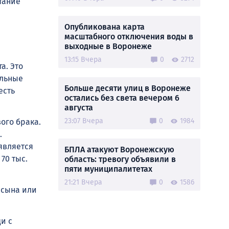
тание
Опубликована карта
масштабного отключения воды в
выходные в Воронеже
13:15 Вчера
0
2712
а. Это
ельные
Больше десяти улиц в Воронеже
есть
остались без света вечером 6
августа
23:07 Вчера
0
1984
ого брака.
.
 является
БПЛА атакуют Воронежскую
70 тыс.
область: тревогу объявили в
пяти муниципалитетах
21:21 Вчера
0
1586
 сына или
ди с