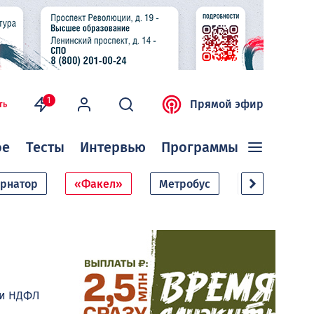
1
Прямой эфир
ть
ое
Тесты
Интервью
Программы
ернатор
«Факел»
Метробус
Дачный сезо
ии НДФЛ