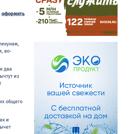
,
и
оформить
пекунам,
, во-
е два
ычтут из
т
 их общего
ак и
вычет