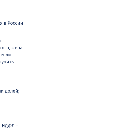
я в России
т.
того, жена
 если
лучить
и долей;
й НДФЛ –