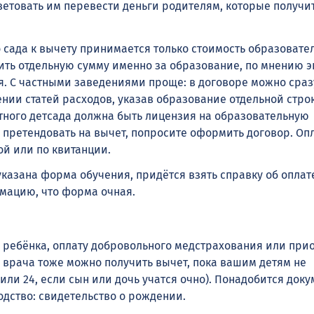
ветовать им перевести деньги родителям, которые получи
о сада к вычету принимается только стоимость образовате
лить отдельную сумму именно за образование, по мнению э
ся. С частными заведениями проще: в договоре можно сраз
нии статей расходов, указав образование отдельной стро
стного детсада должна быть лицензия на образовательную
ы претендовать на вычет, попросите оформить договор. О
ой или по квитанции.
указана форма обучения, придётся взять справку об оплат
ацию, что форма очная.
е ребёнка, оплату добровольного медстрахования или при
у врача тоже можно получить вычет, пока вашим детям не
(или 24, если сын или дочь учатся очно). Понадобится доку
ство: свидетельство о рождении.