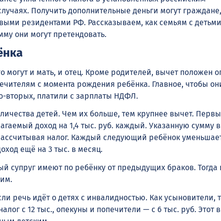
случаях. Получить дополнительные деньги могут граждане
ыми резидентами РФ. Рассказываем, как семьям с детьм
мму они могут претендовать.
ёнка
о могут и мать, и отец. Кроме родителей, вычет положен о
ечителям с момента рождения ребёнка. Главное, чтобы они
во-вторых, платили с зарплаты НДФЛ.
личества детей. Чем их больше, тем крупнее вычет. Первы
гаемый доход на 1,4 тыс. руб. каждый. Указанную сумму в
рассчитывая налог. Каждый следующий ребёнок уменьшае
ход ещё на 3 тыс. в месяц.
ый супруг имеют по ребёнку от предыдущих браков. Тогда
ьим.
сли речь идёт о детях с инвалидностью. Как усыновители, т
алог с 12 тыс., опекуны и попечители — с 6 тыс. руб. Этот 