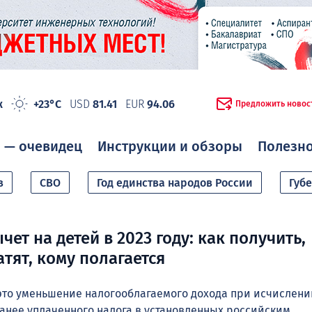
ж
+23°C
USD
81.41
EUR
94.06
Предложить новос
 — очевидец
Инструкции и обзоры
Полезн
в
СВО
Год единства народов России
Губ
ет на детей в 2023 году: как получить,
тят, кому полагается
это уменьшение налогооблагаемого дохода при исчислен
ранее уплаченного налога в установленных российским