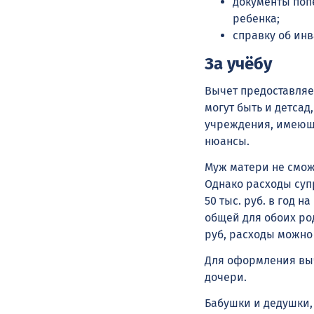
документы поп
ребенка;
справку об ин
За учёбу
Вычет предоставляет
могут быть и детсад
учреждения, имеющи
нюансы.
Муж матери не сможе
Однако расходы суп
50 тыс. руб. в год н
общей для обоих род
руб, расходы можно з
Для оформления выч
дочери.
Бабушки и дедушки, 