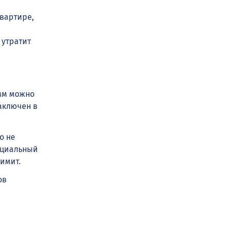
квартире,
 утратит
умм можно
аключен в
о не
социальный
лимит.
ов