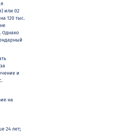
ая
) или 02
на 120 тыс.
 не
. Однако
лендарный
ать
 за
ечение и
с.
бие на
е 24 лет;