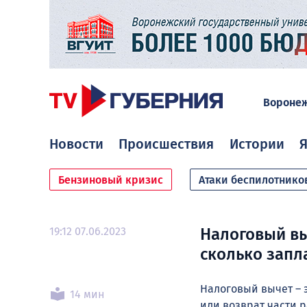
Вороне
Новости
Происшествия
Истории
Я
Бензиновый кризис
Атаки беспилотнико
19:12 07.06.2023
Налоговый выч
сколько запла
Налоговый вычет – 
14 мин
или возврат части 