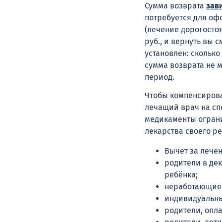
Сумма возврата
зав
потребуется для офо
(лечение дорогостоя
руб., и вернуть вы 
установлен: сколько
сумма возврата не 
период.
Чтобы компенсирова
лечащий врач на сп
медикаменты огранич
лекарства своего ре
Вычет за лечен
родители в дек
ребёнка;
неработающие 
индивидуальны
родители, опла