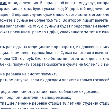
исит
от вида лечения. В справке об оплате медуслуг, котор
рмления льготы, будет указан код 01 (простой вид лечения
щее). В первом случае сумма налогового вычета ограниче
сможете в сумме не более 15,6 тыс. Во втором лимит вычета
 вы заплатили, на такую сумму и будет предоставлен вычет
может превышать размер НДФЛ, уплаченного за тот же ка
ть расходы на медицинские препараты, их должен выпис
ециальном рецептурном бланке. Сумма налогового вычета
ена 120 тыс. руб. Сколько бы вы ни потратили денег на л
бенка, получить возврат сможете в сумме не более 15,6 ты
ие ребенка не смогут получить:
ретном отпуске, если их доходом является только госпосо
родители при отсутствии налогооблагаемых доходов;
е предприниматели на спецрежимах;
тившие лечение ребенка старше 18 лет или студента старш