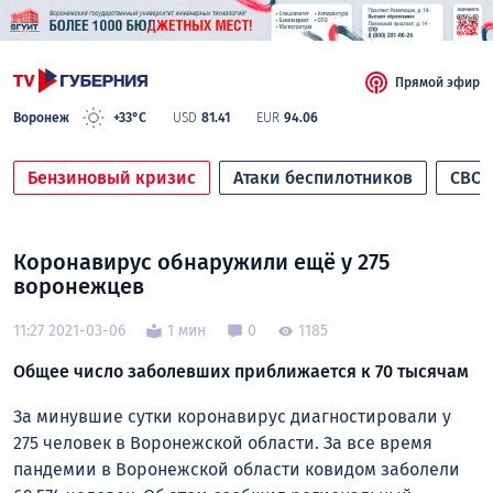
Прямой эфир
Воронеж
+33°C
USD
81.41
EUR
94.06
Бензиновый кризис
Атаки беспилотников
СВО
Коронавирус обнаружили ещё у 275
воронежцев
11:27 2021-03-06
1 мин
0
1185
Общее число заболевших приближается к 70 тысячам
За минувшие сутки коронавирус диагностировали у
275 человек в Воронежской области. За все время
пандемии в Воронежской области ковидом заболели