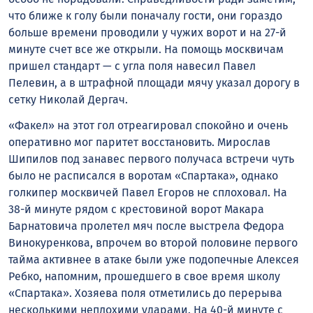
что ближе к голу были поначалу гости, они гораздо
больше времени проводили у чужих ворот и на 27-й
минуте счет все же открыли. На помощь москвичам
пришел стандарт — с угла поля навесил Павел
Пелевин, а в штрафной площади мячу указал дорогу в
сетку Николай Дергач.
«Факел» на этот гол отреагировал спокойно и очень
оперативно мог паритет восстановить. Мирослав
Шипилов под занавес первого получаса встречи чуть
было не расписался в воротам «Спартака», однако
голкипер москвичей Павел Егоров не сплоховал. На
38-й минуте рядом с крестовиной ворот Макара
Барнатовича пролетел мяч после выстрела Федора
Винокуренкова, впрочем во второй половине первого
тайма активнее в атаке были уже подопечные Алексея
Ребко, напомним, прошедшего в свое время школу
«Спартака». Хозяева поля отметились до перерыва
несколькими неплохими ударами. На 40-й минуте с