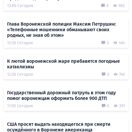
13:06 Сегодня
0
982
Глава Воронежской полиции Максим Петрушин:
«Телефонные мошенники обманывают своих
родных, не зная об этом»
12:36 Сегодня
0
464
К лютой воронежской жаре прибавятся погодные
катаклизмы
12:26 Сегодня
0
740
Государственный дорожный патруль в этом году
помог воронежцам оформить более 900 ДТП
11:50 Сегодня
0
391
США просят выдать находящегося при смерти
осуждённого в Воронеже американца