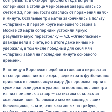
обыгрывала. В октябре прошлого года встреча
соперников в столице Черноземья завершилась со
счетом 2:2, причем гости спаслись от поражения на 90-
й минуте. Остальные три матча закончились в пользу
«Спартака». В первом круге нынешнего сезона в
Москве 20 марта соперники устроили яркую
результативную перестрелку — 4:3. «Огнеопасные»
дважды вели в счете, но в итоге даже ничью не
удержали, в том числе победный для себя мяч
«Спартак» забил на последней минуте основного
времени.
В пятницу в Воронеже подобного голевого пиршества
от соперников никто не ждал, ведь играть футболистам
пришлось в невыносимую жару. До перерыва парни в
сумме нанесли десять ударов по воротам, но лишь три
из них пришлись в створ — статистика осталась за
хозяевами поля. Голевыми атаками команды своих
болельщиков, кстати, очень активных на трибуне,
особо не порадовали. Справедливости ради заметим,