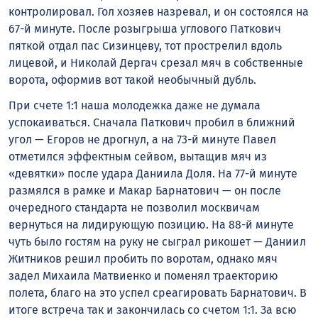
контролировал. Гол хозяев назревал, и он состоялся на
67-й минуте. После розыгрыша углового Паткович
пяткой отдал пас Сизинцеву, тот прострелил вдоль
лицевой, и Николай Дергач срезал мяч в собственные
ворота, оформив вот такой необычный дубль.
При счете 1:1 наша молодежка даже не думала
успокаиваться. Сначала Паткович пробил в ближний
угол — Егоров не дрогнул, а на 73-й минуте Павел
отметился эффектным сейвом, вытащив мяч из
«девятки» после удара Даниила Доля. На 77-й минуте
размялся в рамке и Макар Барнатович — он после
очередного стандарта не позволил москвичам
вернуться на лидирующую позицию. На 88-й минуте
чуть было гостям на руку не сыграл рикошет — Даниил
Житников решил пробить по воротам, однако мяч
задел Михаила Матвиенко и поменял траекторию
полета, благо на это успел среагировать Барнатович. В
итоге встреча так и закончилась со счетом 1:1. За всю