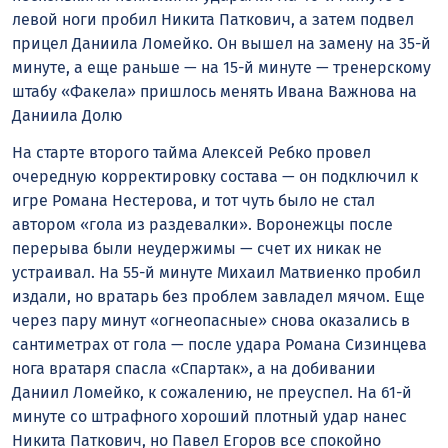
левой ноги пробил Никита Паткович, а затем подвел
прицел Даниила Ломейко. Он вышел на замену на 35-й
минуте, а еще раньше — на 15-й минуте — тренерскому
штабу «Факела» пришлось менять Ивана Важнова на
Даниила Долю
На старте второго тайма Алексей Ребко провел
очередную корректировку состава — он подключил к
игре Романа Нестерова, и тот чуть было не стал
автором «гола из раздевалки». Воронежцы после
перерыва были неудержимы — счет их никак не
устраивал. На 55-й минуте Михаил Матвиенко пробил
издали, но вратарь без проблем завладел мячом. Еще
через пару минут «огнеопасные» снова оказались в
сантиметрах от гола — после удара Романа Сизинцева
нога вратаря спасла «Спартак», а на добивании
Даниил Ломейко, к сожалению, не преуспел. На 61-й
минуте со штрафного хороший плотный удар нанес
Никита Паткович, но Павел Егоров все спокойно