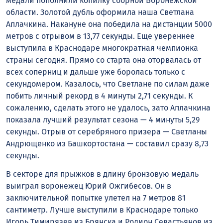
медали пополнили копилку сборной Воронежской
области. Золотой дубль оформила наша Светлана
Аплачкина. Накануне она победила на дистанции 5000
метров с отрывом в 13,77 секунды. Еще увереннее
выступила в Краснодаре многократная чемпионка
страны сегодня. Прямо со старта она оторвалась от
всех соперниц и дальше уже боролась только с
секундомером. Казалось, что Светлане по силам даже
побить личный рекорд в 4 минуты 2,71 секунды. К
сожалению, сделать этого не удалось, зато Аплачкина
показала лучший результат сезона — 4 минуты 5,29
секунды. Отрыв от серебряного призера — Светланы
Андрющенко из Башкортостана — составил сразу 8,73
секунды.
В секторе для прыжков в длину бронзовую медаль
выиграл воронежец Юрий Ожгибесов. Он в
заключительной попытке улетел на 7 метров 81
сантиметр. Лучше выступили в Краснодаре только
Игорь Тимирязев из Брянска и Родион Севастьянов из