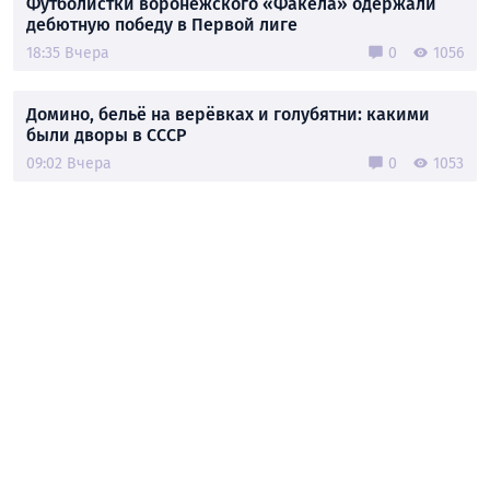
Футболистки воронежского «Факела» одержали
дебютную победу в Первой лиге
18:35 Вчера
0
1056
Домино, бельё на верёвках и голубятни: какими
были дворы в СССР
09:02 Вчера
0
1053