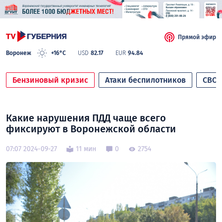
Прямой эфир
Воронеж
+16°C
USD
82.17
EUR
94.84
Бензиновый кризис
Атаки беспилотников
СВО
Какие нарушения ПДД чаще всего
фиксируют в Воронежской области
07:07 2024-09-27
11 мин
0
2754