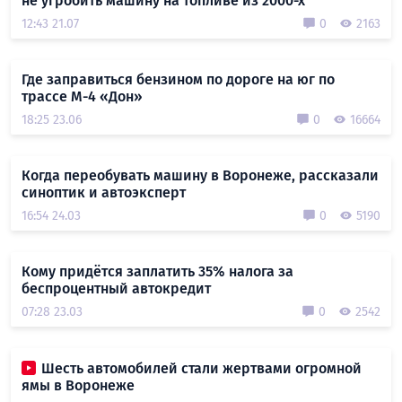
не угробить машину на топливе из 2000-х
12:43 21.07
0
2163
Где заправиться бензином по дороге на юг по
трассе М-4 «Дон»
18:25 23.06
0
16664
Когда переобувать машину в Воронеже, рассказали
синоптик и автоэксперт
16:54 24.03
0
5190
Кому придётся заплатить 35% налога за
беспроцентный автокредит
07:28 23.03
0
2542
Шесть автомобилей стали жертвами огромной
ямы в Воронеже