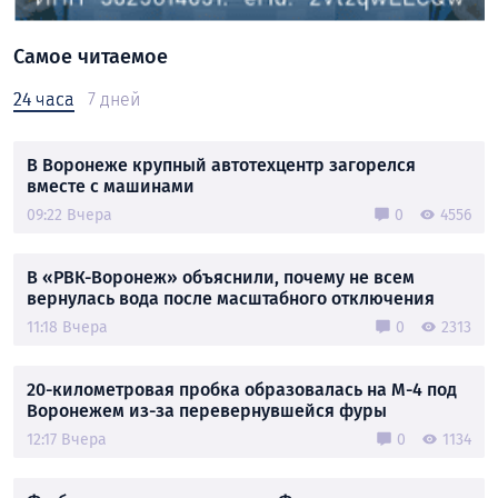
Самое читаемое
24 часа
7 дней
В Воронеже крупный автотехцентр загорелся
вместе с машинами
09:22 Вчера
0
4556
В «РВК-Воронеж» объяснили, почему не всем
вернулась вода после масштабного отключения
11:18 Вчера
0
2313
20-километровая пробка образовалась на М-4 под
Воронежем из-за перевернувшейся фуры
12:17 Вчера
0
1134