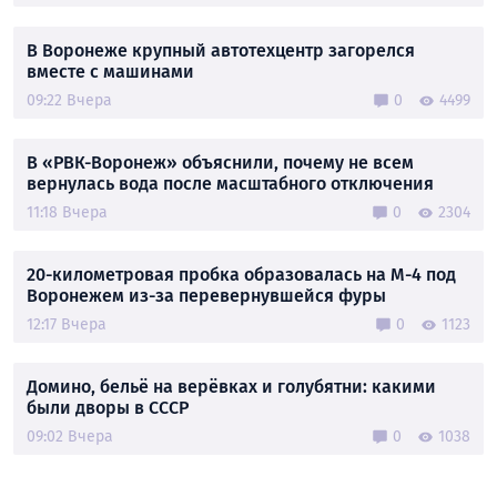
В Воронеже крупный автотехцентр загорелся
вместе с машинами
09:22 Вчера
0
4499
В «РВК-Воронеж» объяснили, почему не всем
вернулась вода после масштабного отключения
11:18 Вчера
0
2304
20-километровая пробка образовалась на М-4 под
Воронежем из-за перевернувшейся фуры
12:17 Вчера
0
1123
Домино, бельё на верёвках и голубятни: какими
были дворы в СССР
09:02 Вчера
0
1038