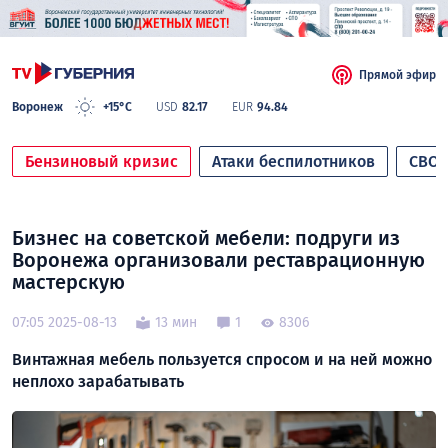
Прямой эфир
Воронеж
+15°C
USD
82.17
EUR
94.84
Бензиновый кризис
Атаки беспилотников
СВО
Бизнес на советской мебели: подруги из
Воронежа организовали реставрационную
мастерскую
07:05 2025-08-13
13 мин
1
8306
Винтажная мебель пользуется спросом и на ней можно
неплохо зарабатывать