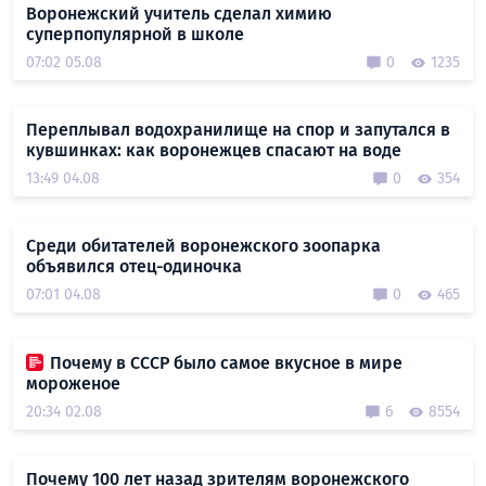
Воронежский учитель сделал химию
суперпопулярной в школе
07:02 05.08
0
1235
Переплывал водохранилище на спор и запутался в
кувшинках: как воронежцев спасают на воде
13:49 04.08
0
354
Среди обитателей воронежского зоопарка
объявился отец-одиночка
07:01 04.08
0
465
Почему в СССР было самое вкусное в мире
мороженое
20:34 02.08
6
8554
Почему 100 лет назад зрителям воронежского