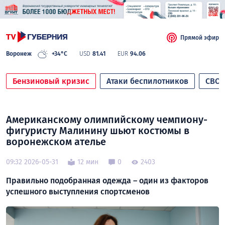
Прямой эфир
Воронеж
+34°C
USD
81.41
EUR
94.06
Бензиновый кризис
Атаки беспилотников
СВО
Американскому олимпийскому чемпиону-
фигуристу Малинину шьют костюмы в
воронежском ателье
09:32 2026-05-31
12 мин
0
2403
Правильно подобранная одежда – один из факторов
успешного выступления спортсменов