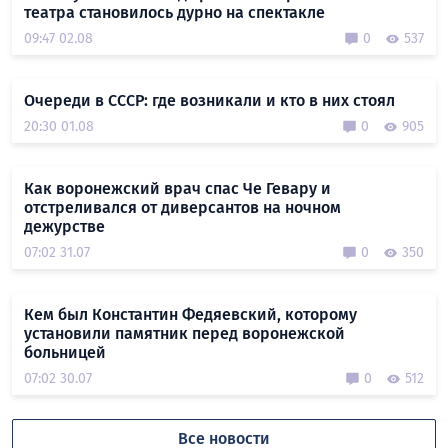
театра становилось дурно на спектакле
09:47 02.08
0
537
Очереди в СССР: где возникали и кто в них стоял
20:30 01.08
0
905
Как воронежский врач спас Че Гевару и
отстреливался от диверсантов на ночном
дежурстве
07:02 31.07
0
350
Кем был Константин Федяевский, которому
установили памятник перед воронежской
больницей
07:02 30.07
0
512
Все новости