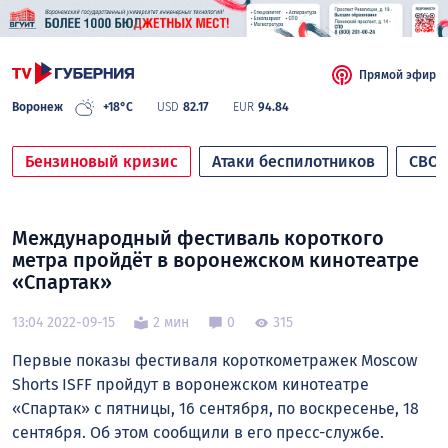
Прямой эфир
Воронеж
+18°C
USD
82.17
EUR
94.84
Бензиновый кризис
Атаки беспилотников
СВО
Международный фестиваль короткого
метра пройдёт в воронежском кинотеатре
«Спартак»
13:04 2022-09-15
2 мин
0
315
Первые показы фестиваля короткометражек Moscow
Shorts ISFF пройдут в воронежском кинотеатре
«Спартак» с пятницы, 16 сентября, по воскресенье, 18
сентября. Об этом сообщили в его пресс-службе.