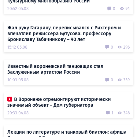
культурному многообразию России
20:52 05.08
0
94
Жал руку Гагарину, переписывался с Рихтером и
впечатлил режиссера Бутусова: профессору
Брониславу Табачникову – 90 лет
15:12 05.08
0
296
Известный воронежский танцовщик стал
Заслуженным артистом России
10:03 05.08
0
359
В Воронеже отремонтируют исторически
значимый объект – Дом губернатора
20:33 04.08
1
346
Лекции по литературе и танковый биатлон: афиша