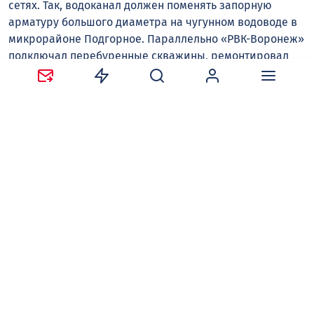
сетях. Так, водоканал должен поменять запорную
арматуру большого диаметра на чугунном водоводе в
микрорайоне Подгорное. Параллельно «РВК-Воронеж»
подключал перебуренные скважины, ремонтировал
оборудование на водоподъёмных станциях и чистил
приёмные отделения КНС.
Валерий НИКОЛЬСКИЙ
Росводоканал
Следите за новостями в наших соцсетях:
Telegram
,
ВКонтакте
,
Одноклассники
,
Дзен
и
Max
.
Нравится
Поделиться: