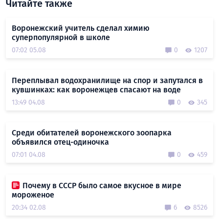
Читайте также
Воронежский учитель сделал химию
суперпопулярной в школе
07:02 05.08
0
1207
Переплывал водохранилище на спор и запутался в
кувшинках: как воронежцев спасают на воде
13:49 04.08
0
345
Среди обитателей воронежского зоопарка
объявился отец-одиночка
07:01 04.08
0
459
Почему в СССР было самое вкусное в мире
мороженое
20:34 02.08
6
8526