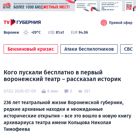
Прямой эфир
Воронеж
+29°C
USD
81.41
EUR
94.06
Бензиновый кризис
Атаки беспилотников
СВО
Кого пускали бесплатно в первый
воронежский театр – рассказал историк
07:02 2026-07-09
6 мин
0
381
236 лет театральной жизни Воронежской губернии,
редкие архивные находки и неожиданные
исторические открытия – все это вошло в новую книгу
архивариуса театра имени Кольцова Николая
Тимофеева