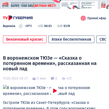
Прямой эфир
Воронеж
+31°C
USD
80.93
EUR
93.19
Бензиновый кризис
Атаки беспилотников
СВО
В воронежском ТЮЗе — «Сказка о
потерянном времени», рассказанная на
новый лад
11:28 2023-02-21
0 мин
0
425
Гастроли ТЮЗа из Санкт-Петербурга: «Сказка о
потерянном времени». В этом году воронежскому