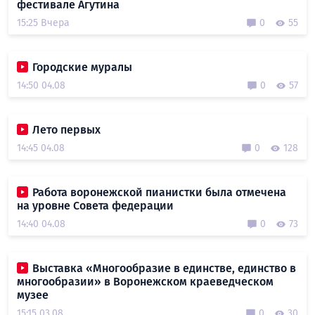
фестивале Агутина
15:25 Вчера
0
55
Городские муралы
14:50 04.08
0
57
Лето первых
14:45 04.08
0
128
Работа воронежской пианистки была отмечена
на уровне Совета федерации
14:40 04.08
0
73
Выставка «Многообразие в единстве, единство в
многообразии» в Воронежском краеведческом
музее
15:15 03.08
0
30