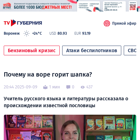
Прямой эфир
Воронеж
+24°C
USD
80.93
EUR
93.19
Бензиновый кризис
Атаки беспилотников
СВО
Почему на воре горит шапка?
20:44 2025-09-09
1 мин
0
437
Учитель русского языка и литературы рассказала о
происхождении известной пословицы