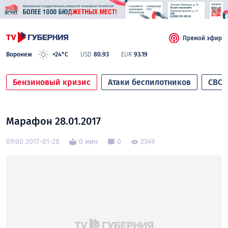
Прямой эфир
Воронеж
+24°C
USD
80.93
EUR
93.19
Бензиновый кризис
Атаки беспилотников
СВО
Марафон 28.01.2017
09:00 2017-01-28
0 мин
0
2349