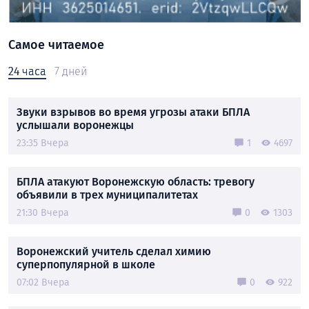
Самое читаемое
24 часа
7 дней
Звуки взрывов во время угрозы атаки БПЛА
услышали воронежцы
23:35 Вчера
1
4697
БПЛА атакуют Воронежскую область: тревогу
объявили в трех муниципалитетах
21:30 Вчера
0
1303
Воронежский учитель сделал химию
суперпопулярной в школе
07:02 Вчера
0
922