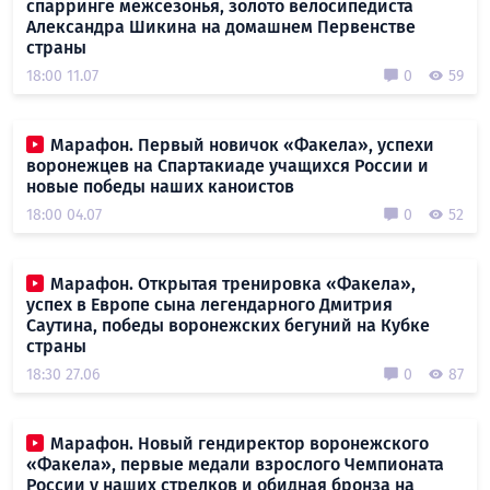
спарринге межсезонья, золото велосипедиста
Александра Шикина на домашнем Первенстве
страны
18:00 11.07
0
59
Марафон. Первый новичок «Факела», успехи
воронежцев на Спартакиаде учащихся России и
новые победы наших каноистов
18:00 04.07
0
52
Марафон. Открытая тренировка «Факела»,
успех в Европе сына легендарного Дмитрия
Саутина, победы воронежских бегуний на Кубке
страны
18:30 27.06
0
87
Марафон. Новый гендиректор воронежского
«Факела», первые медали взрослого Чемпионата
России у наших стрелков и обидная бронза на