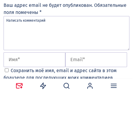
Ваш адрес email не будет опубликован.
Обязательные
поля помечены
*
Сохранить моё имя, email и адрес сайта в этом
браузере для последующих моих комментариев.
Оставляя комментарий, вы соглашаетесь с
политикой
конфиденциальности и обработки персональных
данных
и
правилами общения
на сайте tv-gubernia.ru.
Чтобы отслеживать ответы и реакции пользователей
на ваши комментарии, необходимо
авторизоваться
.