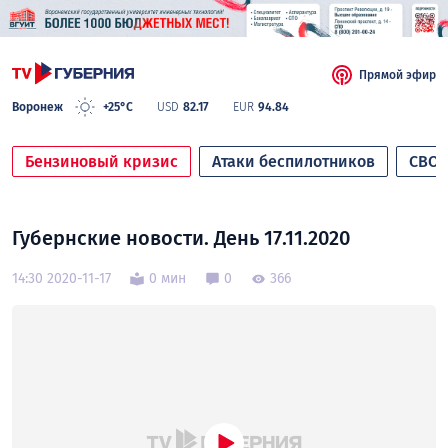
Прямой эфир
Воронеж
+25°C
USD
82.17
EUR
94.84
Бензиновый кризис
Атаки беспилотников
СВО
Губернские новости. День 17.11.2020
14:30 2020-11-17
0 мин
0
366