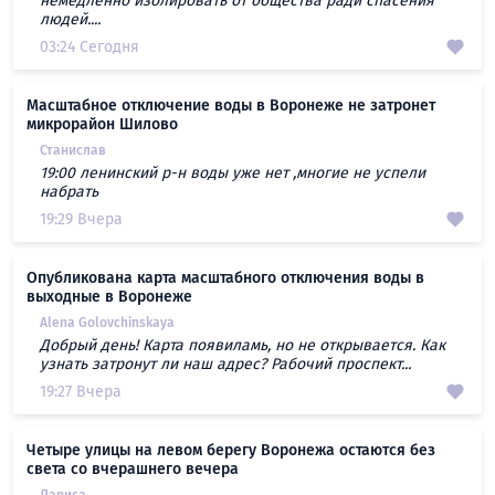
немедленно изолировать от общества ради спасения
людей....
03:24 Сегодня
Масштабное отключение воды в Воронеже не затронет
микрорайон Шилово
Станислав
19:00 ленинский р-н воды уже нет ,многие не успели
набрать
19:29 Вчера
Опубликована карта масштабного отключения воды в
выходные в Воронеже
Alena Golovchinskaya
Добрый день! Карта появиламь, но не открывается. Как
узнать затронут ли наш адрес? Рабочий проспект...
19:27 Вчера
Четыре улицы на левом берегу Воронежа остаются без
света со вчерашнего вечера
Лариса