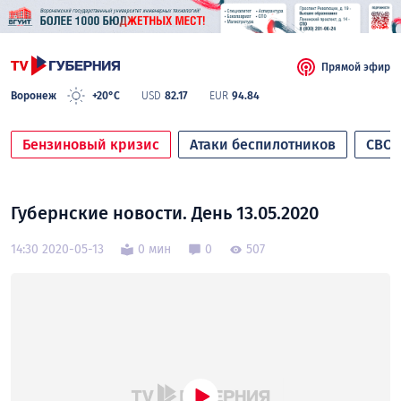
Прямой эфир
Воронеж
+20°C
USD
82.17
EUR
94.84
Бензиновый кризис
Атаки беспилотников
СВО
Губернские новости. День 13.05.2020
14:30 2020-05-13
0 мин
0
507