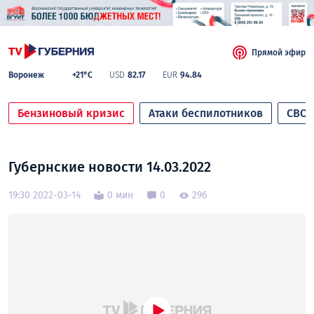
Прямой эфир
Воронеж
+21°C
USD
82.17
EUR
94.84
Бензиновый кризис
Атаки беспилотников
СВО
Губернские новости 14.03.2022
19:30 2022-03-14
0 мин
0
296