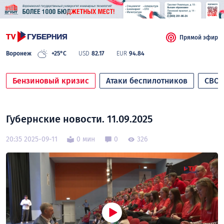
Прямой эфир
Воронеж
+25°C
USD
82.17
EUR
94.84
Бензиновый кризис
Атаки беспилотников
СВО
Губернские новости. 11.09.2025
20:35 2025-09-11
0 мин
0
326