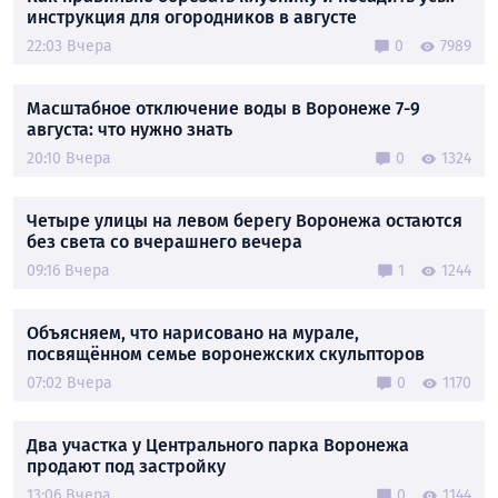
инструкция для огородников в августе
22:03 Вчера
0
7989
Масштабное отключение воды в Воронеже 7-9
августа: что нужно знать
20:10 Вчера
0
1324
Четыре улицы на левом берегу Воронежа остаются
без света со вчерашнего вечера
09:16 Вчера
1
1244
Объясняем, что нарисовано на мурале,
посвящённом семье воронежских скульпторов
07:02 Вчера
0
1170
Два участка у Центрального парка Воронежа
продают под застройку
13:06 Вчера
0
1144