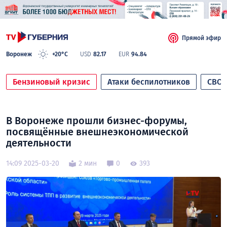
Прямой эфир
Воронеж
+20°C
USD
82.17
EUR
94.84
Бензиновый кризис
Атаки беспилотников
СВО
В Воронеже прошли бизнес-форумы,
посвящённые внешнеэкономической
деятельности
14:09 2025-03-20
2 мин
0
393