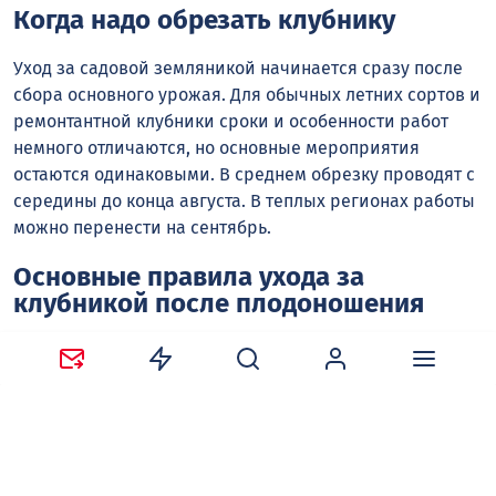
Когда надо обрезать клубнику
Уход за садовой земляникой начинается сразу после
сбора основного урожая. Для обычных летних сортов и
ремонтантной клубники сроки и особенности работ
немного отличаются, но основные мероприятия
остаются одинаковыми. В среднем обрезку проводят с
середины до конца августа. В теплых регионах работы
можно перенести на сентябрь.
Основные правила ухода за
клубникой после плодоношения
Сначала нужно осмотреть кусты и удалить больные,
старые и поврежденные листья. Если на листовых
пластинах появились неправильные пятна, они стали
неравномерно окрашенными, приобрели синевато-
фиолетовый оттенок или начали подсыхать, такие
листья необходимо срезать.