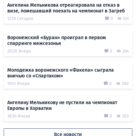
Ангелина Мельникова отреагировала на отказ в
визе, помешавший поехать на чемпионат в Загреб
12:16 Сегодня
0
541
Воронежский «Буран» проиграл в первом
спарринге межсезонья
20:20 Вчера
0
264
Молодежка воронежского «Факела» сыграла
вничью со «Спартаком»
19:13 Вчера
0
380
Ангелину Мельникову не пустили на чемпионат
Европы в Хорватии
18:54 Вчера
0
303
Все новости