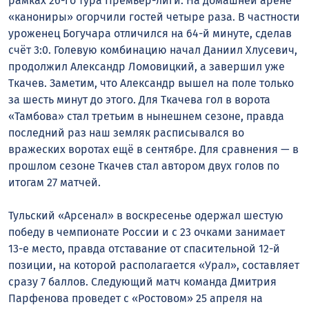
рамках 26-го тура Премьер-лиги. На домашней арене
«канониры» огорчили гостей четыре раза. В частности
уроженец Богучара отличился на 64-й минуте, сделав
счёт 3:0. Голевую комбинацию начал Даниил Хлусевич,
продолжил Александр Ломовицкий, а завершил уже
Ткачев. Заметим, что Александр вышел на поле только
за шесть минут до этого. Для Ткачева гол в ворота
«Тамбова» стал третьим в нынешнем сезоне, правда
последний раз наш земляк расписывался во
вражеских воротах ещё в сентябре. Для сравнения — в
прошлом сезоне Ткачев стал автором двух голов по
итогам 27 матчей.
Тульский «Арсенал» в воскресенье одержал шестую
победу в чемпионате России и с 23 очками занимает
13-е место, правда отставание от спасительной 12-й
позиции, на которой располагается «Урал», составляет
сразу 7 баллов. Следующий матч команда Дмитрия
Парфенова проведет с «Ростовом» 25 апреля на