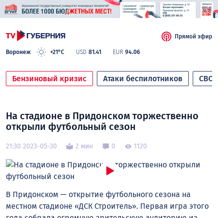
Прямой эфир
Воронеж
+21°C
USD
81.41
EUR
94.06
Бензиновый кризис
Атаки беспилотников
СВО
На стадионе в Придонском торжественно
открыли футбольный сезон
21:30 2023-05-30
2 мин
0
1120
В Придонском — открытие футбольного сезона на
местном стадионе «ДСК Строитель». Первая игра этого
года собрала огромную зрительскую аудиторию из