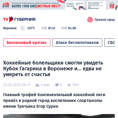
Прямой эфир
Воронеж
+23°C
USD
81.41
EUR
94.06
Бензиновый кризис
Атаки беспилотников
СВО
Хоккейные болельщики смогли увидеть
Кубок Гагарина в Воронеже и… едва не
умереть от счастья
20:20 2025-06-11
4 мин
0
1047
Главный трофей Континентальной хоккейной лиги
привёз в родной город воспитанник спортшколы
имени Третьяка Егор Сурин