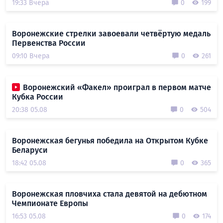
19:33 Вчера
0
199
Воронежские стрелки завоевали четвёртую медаль
Первенства России
09:10 Вчера
0
261
Воронежский «Факел» проиграл в первом матче
Кубка России
20:38 05.08
0
504
Воронежская бегунья победила на Открытом Кубке
Беларуси
18:42 05.08
0
365
Воронежская пловчиха стала девятой на дебютном
Чемпионате Европы
16:53 05.08
0
174