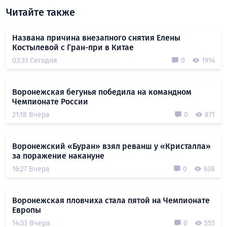
Читайте также
Названа причина внезапного снятия Елены
Костылевой с Гран-при в Китае
03:31 Сегодня
0
1914
Воронежская бегунья победила на командном
Чемпионате России
21:18 Вчера
0
871
Воронежский «Буран» взял реванш у «Кристалла»
за поражение накануне
16:27 Вчера
0
638
Воронежская пловчиха стала пятой на Чемпионате
Европы
14:33 Вчера
0
555