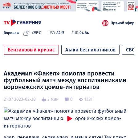
Прямой эфир
Воронеж
+25°C
USD
82.17
EUR
94.84
Бензиновый кризис
Атаки беспилотников
СВО
Академия «Факел» помогла провести
футбольный матч между воспитанниками
воронежских домов-интернатов
21:07 2023-02-28
2 мин
0
1391
Удар, передача, снова удар, и мяч в сетке! Так ловко