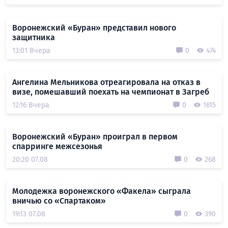
Воронежский «Буран» представил нового
защитника
13:01 Вчера
0
474
Ангелина Мельникова отреагировала на отказ в
визе, помешавший поехать на чемпионат в Загреб
12:16 Вчера
0
1615
Воронежский «Буран» проиграл в первом
спарринге межсезонья
20:20 07.08
0
268
Молодежка воронежского «Факела» сыграла
вничью со «Спартаком»
19:13 07.08
0
390