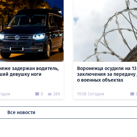
неже задержан водитель,
Воронежца осудили на 13
ий девушку ноги
заключения за передачу
о военных объектах
годня
0
289
19:38 Сегодня
Все новости