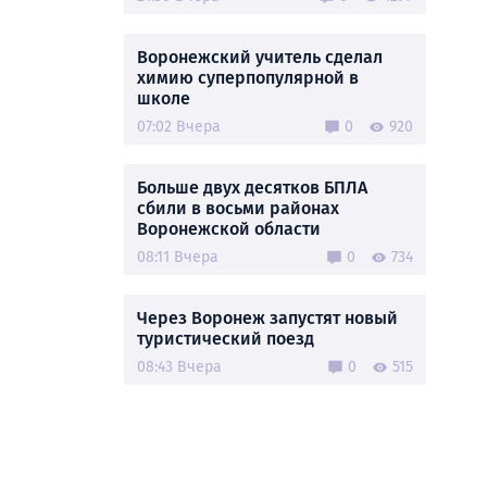
Воронежский учитель сделал
химию суперпопулярной в
школе
07:02 Вчера
0
920
Больше двух десятков БПЛА
сбили в восьми районах
Воронежской области
08:11 Вчера
0
734
Через Воронеж запустят новый
туристический поезд
08:43 Вчера
0
515