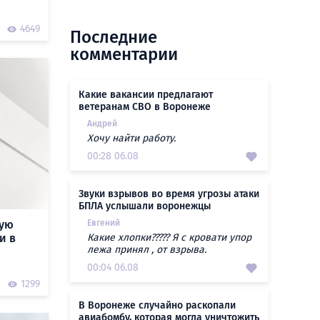
4649
Последние
комментарии
Какие вакансии предлагают
ветеранам СВО в Воронеже
Андрей
Хочу найти работу.
00:28 06.08
Звуки взрывов во время угрозы атаки
БПЛА услышали воронежцы
кую
Евгений
и в
Какие хлопки????? Я с кровати упор
лежа принял , от взрыва.
00:04 06.08
1299
В Воронеже случайно раскопали
авиабомбу, которая могла уничтожить