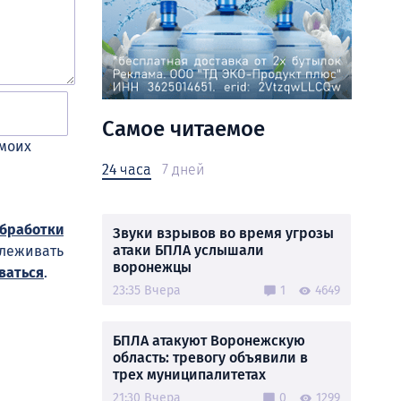
Самое читаемое
 моих
24 часа
7 дней
обработки
Звуки взрывов во время угрозы
атаки БПЛА услышали
слеживать
воронежцы
ваться
.
23:35 Вчера
1
4649
БПЛА атакуют Воронежскую
область: тревогу объявили в
трех муниципалитетах
21:30 Вчера
0
1299