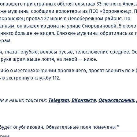
опавшего при странных обстоятельствах 33-летнего Алек
паже мужчины сообщили волонтеры из ПСО «Воронежец». 
 воронежец пропал 22 июня в Левобережном районе. По
нным, он вышел из дома на улице Смородиновой, 5 около 
го никто больше не видел. Близкие мужчины обратились за
ерам.
м, глаза голубые, волосы русые, телосложение среднее. О
 руке шрам выше локтя, на левой — ниже.
-либо о местонахождении пропавшего, просят звонить по 8 (
ь в экстренную службу 112.
ми в наших соцсетях:
Telegram
,
ВКонтакте
,
Одноклассники
,
будет опубликован.
Обязательные поля помечены
*