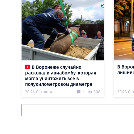
В Воро
В Воронеже случайно
лишивш
раскопали авиабомбу, которая
могла уничтожить все в
полукилометровом диаметре
20:24 Сегодня
1
308
20:23 Се