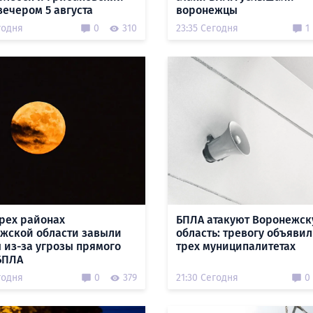
вечером 5 августа
воронежцы
годня
0
310
23:35 Сегодня
1
трех районах
БПЛА атакуют Воронежс
жской области завыли
область: тревогу объявил
 из-за угрозы прямого
трех муниципалитетах
БПЛА
годня
0
379
21:30 Сегодня
0