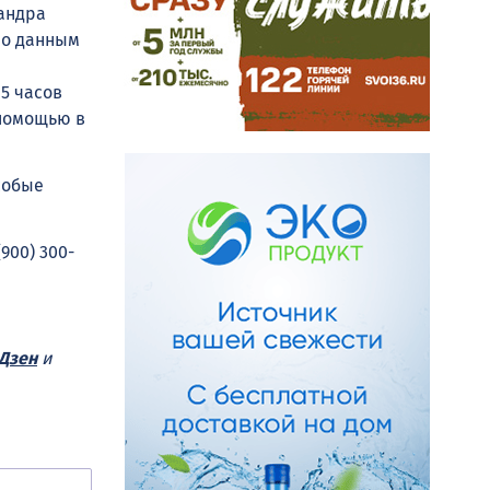
сандра
По данным
5 часов
 помощью в
собые
900) 300-
Дзен
и