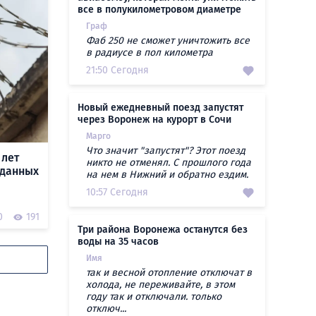
все в полукилометровом диаметре
Граф
Фаб 250 не сможет уничтожить все
в радиусе в пол километра
21:50 Сегодня
Новый ежедневный поезд запустят
через Воронеж на курорт в Сочи
Марго
Что значит "запустят"? Этот поезд
 лет
никто не отменял. С прошлого года
 данных
на нем в Нижний и обратно ездим.
10:57 Сегодня
0
191
Три района Воронежа останутся без
воды на 35 часов
Имя
так и весной отопление отключат в
холода, не переживайте, в этом
году так и отключали. только
отключ...