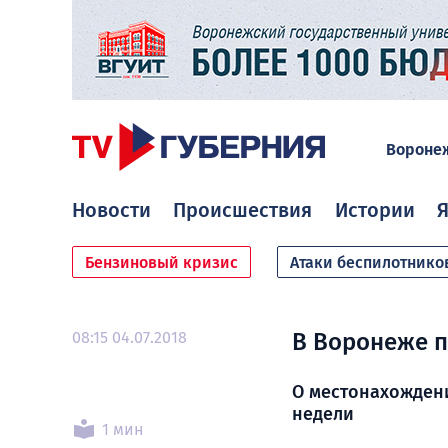
Вороне
Новости
Происшествия
Истории
Я
Бензиновый кризис
Атаки беспилотнико
08:15 04.07.2018
В Воронеже п
О местонахождени
недели
1 мин