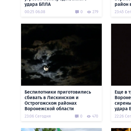
удара БПЛА
район 
00:25 06.08
0
279
23:45 Се
Беспилотники приготовились
Еще в 
сбивать в Лискинском и
Вороне
Острогожском районах
сирены
Воронежской области
удара 
23:06 Сегодня
0
470
22:26 Се