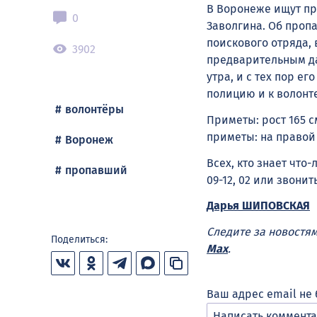
В Воронеже ищут пр
0
Заволгина. Об про
поискового отряда,
3902
предварительным да
утра, и с тех пор е
полицию и к волонт
волонтёры
Приметы: рост 165 с
приметы: на правой
Воронеж
Всех, кто знает что
пропавший
09-12, 02 или звонит
Дарья ШИПОВСКАЯ
Следите за новостя
Поделиться:
Max
.
Ваш адрес email не 