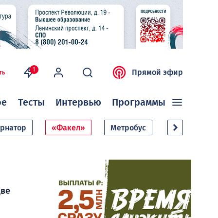
1
Прямой эфир
ть
ое
Тесты
Интервью
Программы
ернатор
«Факел»
Метробус
Дачный сезо
две