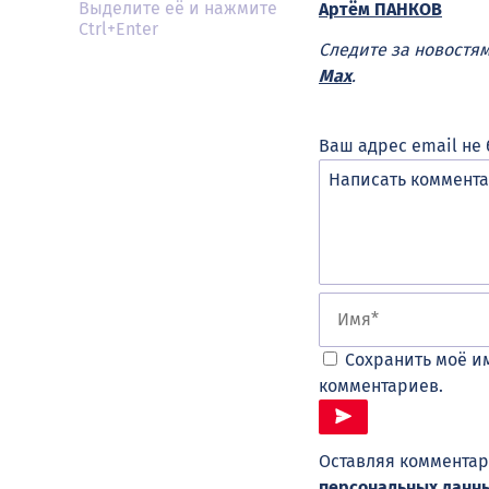
Выделите её и нажмите
Артём ПАНКОВ
Ctrl+Enter
Следите за новостя
Max
.
Ваш адрес email не 
Сохранить моё им
комментариев.
Оставляя комментар
персональных данн