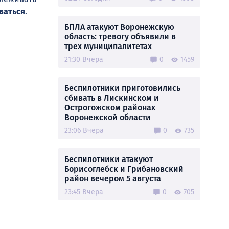
ваться
.
БПЛА атакуют Воронежскую
область: тревогу объявили в
трех муниципалитетах
21:30 Вчера
0
1459
Беспилотники приготовились
сбивать в Лискинском и
Острогожском районах
Воронежской области
23:06 Вчера
0
735
Беспилотники атакуют
Борисоглебск и Грибановский
район вечером 5 августа
23:45 Вчера
0
705