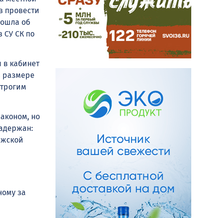
в провести
пошла об
 СУ СК по
 в кабинет
в размере
строгим
законом, но
задержан:
ежской
ному за