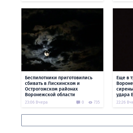
Беспилотники приготовились
Еще в 
сбивать в Лискинском и
Вороне
Острогожском районах
сирены
Воронежской области
удара 
23:06 Вчера
0
735
22:26 Вч