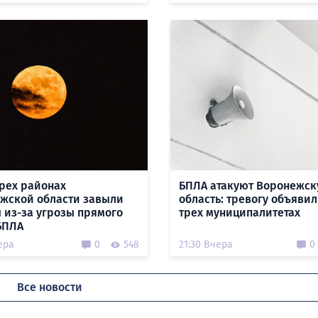
трех районах
БПЛА атакуют Воронежс
жской области завыли
область: тревогу объявил
 из-за угрозы прямого
трех муниципалитетах
БПЛА
ера
0
548
21:30 Вчера
0
Все новости