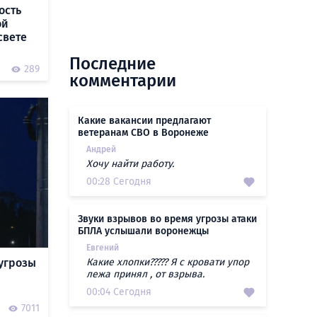
ость
ой
свете
Последние
0
289
комментарии
Какие вакансии предлагают
ветеранам СВО в Воронеже
Андрей
Хочу найти работу.
00:28 Сегодня
Звуки взрывов во время угрозы атаки
БПЛА услышали воронежцы
Евгений
угрозы
Какие хлопки????? Я с кровати упор
лежа принял , от взрыва.
00:04 Сегодня
7011