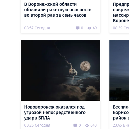
В Воронежской области
Предпр
объявили ракетную опасность
повреж
во второй раз за семь часов
массир
Вороне
08:57 Сегодня
0
49
08:39 Се
Нововоронеж оказался под
Беспил
угрозой непосредственного
Борисо
удара БПЛА
район 
00:25 Сегодня
0
640
23:45 Вч