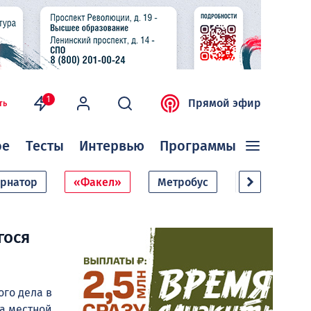
1
Прямой эфир
ть
ое
Тесты
Интервью
Программы
ернатор
«Факел»
Метробус
Дачный сезо
гося
го дела в
а местной