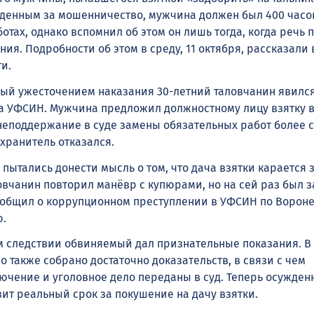
денным за мошенничество, мужчина должен был 400 часо
отах, однако вспомнил об этом он лишь тогда, когда речь 
ия. Подробности об этом в среду, 11 октября, рассказали в
и.
ый ужесточением наказания 30-летний таловчанин явился
 УФСИН. Мужчина предложил должностному лицу взятку 
 неподдержание в суде замены обязательных работ более 
хранитель отказался.
ытались донести мысль о том, что дача взятки карается 
овчанин повторил манёвр с купюрами, но на сей раз был 
ообщил о коррупционном преступлении в УФСИН по Ворон
ю.
 следствии обвиняемый дал признательные показания. В
 также собрано достаточно доказательств, в связи с чем
ючение и уголовное дело переданы в суд. Теперь осужден
ит реальный срок за покушение на дачу взятки.