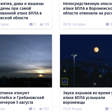
иятия, дома и машины
Непосредственную опасн
дены при самой
атаки БПЛА в Воронежск
ованной атаке БПЛА в
области отменили на рас
жской области
годня
0
519
08:18 Сегодня
отники атакуют
Звуки взрывов во время 
глебск и Грибановский
атаки БПЛА услышали
вечером 5 августа
воронежцы
ера
0
702
23:35 Вчера
1