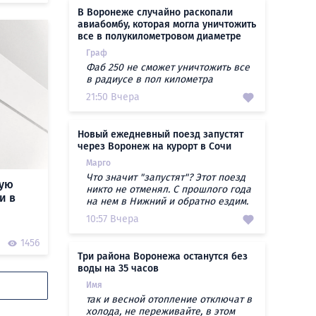
В Воронеже случайно раскопали
авиабомбу, которая могла уничтожить
все в полукилометровом диаметре
Граф
Фаб 250 не сможет уничтожить все
в радиусе в пол километра
21:50 Вчера
Новый ежедневный поезд запустят
через Воронеж на курорт в Сочи
Марго
Что значит "запустят"? Этот поезд
кую
никто не отменял. С прошлого года
и в
на нем в Нижний и обратно ездим.
10:57 Вчера
1456
Три района Воронежа останутся без
воды на 35 часов
Имя
так и весной отопление отключат в
холода, не переживайте, в этом