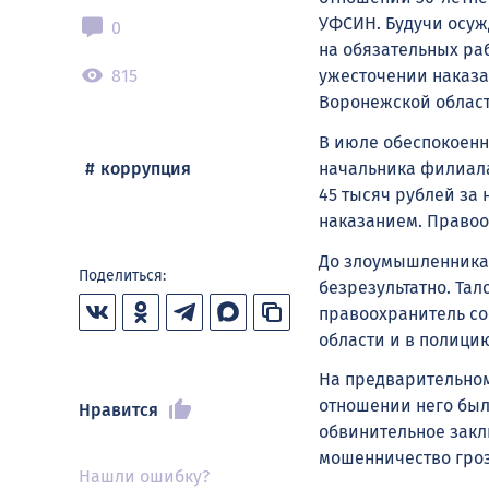
УФСИН. Будучи осуж
0
на обязательных раб
815
ужесточении наказан
Воронежской област
В июле обеспокоенн
начальника филиала
коррупция
45 тысяч рублей за
наказанием. Правоо
До злоумышленника п
Поделиться:
безрезультатно. Тал
правоохранитель с
области и в полици
На предварительном
отношении него было
Нравится
обвинительное закл
мошенничество гроз
Нашли ошибку?