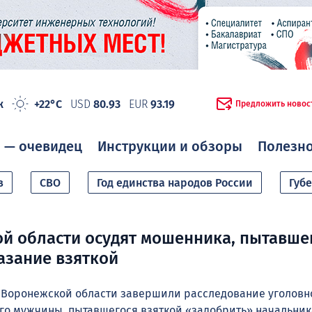
ж
+22°C
USD
80.93
EUR
93.19
Предложить новос
 — очевидец
Инструкции и обзоры
Полезн
в
СВО
Год единства народов России
Губ
й области осудят мошенника, пытавше
азание взяткой
 Воронежской области завершили расследование уголовно
го мужчины, пытавшегося взяткой «задобрить» начальник