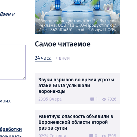
Дзен
и
Самое читаемое
24 часа
7 дней
Звуки взрывов во время угрозы
атаки БПЛА услышали
воронежцы
23:35 Вчера
1
7026
 моих
Ракетную опасность объявили в
Воронежской области второй
раз за сутки
обработки
02:24 Сегодня
0
1508
слеживать