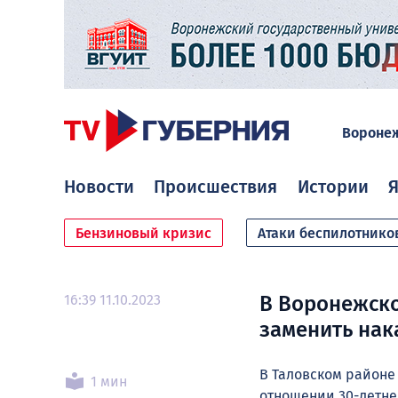
Вороне
Новости
Происшествия
Истории
Я
Бензиновый кризис
Атаки беспилотнико
16:39 11.10.2023
В Воронежско
заменить нак
В Таловском районе
1 мин
отношении 30-летне