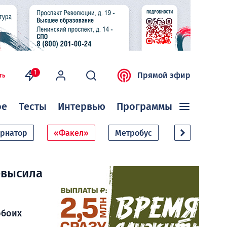
1
Прямой эфир
ть
ое
Тесты
Интервью
Программы
ернатор
«Факел»
Метробус
Дачный сезо
евысила
обоих