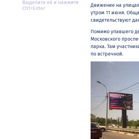
Выделите её и нажмите
Движение на улицах
Ctrl+Enter
утром 11 июня. Общ
свидетельствуют да
Помимо упавшего де
Московского проспе
парка. Там участни
по встречной.
Видеоплеер