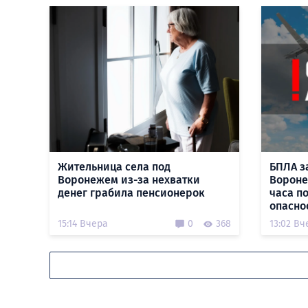
Жительница села под
БПЛА з
Воронежем из-за нехватки
Вороне
денег грабила пенсионерок
часа п
опасно
15:14 Вчера
0
368
13:02 Вч