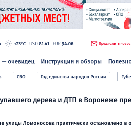
ж
+23°C
USD
81.41
EUR
94.06
Предложить новос
 — очевидец
Инструкции и обзоры
Полезн
в
СВО
Год единства народов России
Губ
 упавшего дерева и ДТП в Воронеже пр
не улицы Ломоносова практически остановлено в 