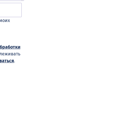
 моих
обработки
слеживать
ваться
.