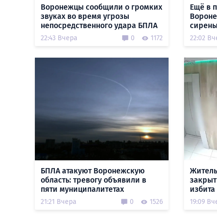
Воронежцы сообщили о громких
Ещё в 
звуках во время угрозы
Вороне
непосредственного удара БПЛА
сирены
22:43 Вчера
0
1172
22:02 Вч
БПЛА атакуют Воронежскую
Житель
область: тревогу объявили в
закрыт
пяти муниципалитетах
избита
21:21 Вчера
0
1526
19:09 Вч