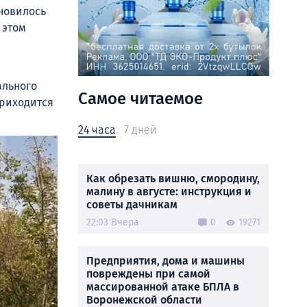
новилось
 этом
ального
Самое читаемое
приходится
24 часа
7 дней
Как обрезать вишню, смородину,
малину в августе: инструкция и
советы дачникам
22:03 Вчера
0
19271
Предприятия, дома и машины
повреждены при самой
массированной атаке БПЛА в
Воронежской области