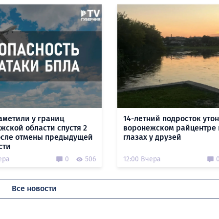
аметили у границ
14-летний подросток утон
жской области спустя 2
воронежском райцентре 
осле отмены предыдущей
глазах у друзей
сти
ера
0
506
12:00 Вчера
Все новости