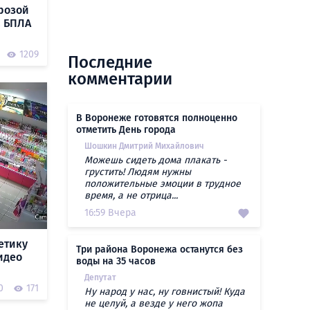
розой
а БПЛА
1209
Последние
комментарии
В Воронеже готовятся полноценно
отметить День города
Шошкин Дмитрий Михайлович
Можешь сидеть дома плакать -
грустить! Людям нужны
положительные эмоции в трудное
время, а не отрица...
16:59 Вчера
етику
Три района Воронежа останутся без
идео
воды на 35 часов
Депутат
0
171
Ну народ у нас, ну говнистый! Куда
не целуй, а везде у него жопа