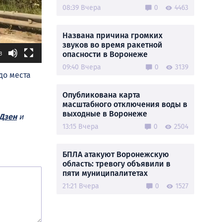
08:39 Вчера
0
4463
Названа причина громких
звуков во время ракетной
опасности в Воронеже
8
09:40 Вчера
0
3139
до места
Опубликована карта
масштабного отключения воды в
выходные в Воронеже
Дзен
и
13:15 Вчера
0
2504
БПЛА атакуют Воронежскую
область: тревогу объявили в
пяти муниципалитетах
21:21 Вчера
0
1527