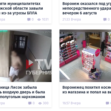
пяти муниципалитетах
Воронеж оказался под уг
жской области завыли
непосредственного удар
 из-за угрозы БПЛА
вечером 6 августа
ера
0
1031
21:33 Вчера
0
ница Лисок забыла
Воронежец похитил косм
ь входную дверь и была
из магазина и попал на в
 полуголым наркоманом
ера
0
300
16:57 Вчера