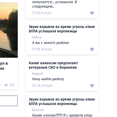
получается... услышали. В
следующем...
12:36 Вчера
Звуки взрывов во время угрозы атаки
БПЛА услышали воронежцы
Safura
А вы с какого района
01:58 Вчера
ул в
Какие вакансии предлагают
ветеранам СВО в Воронеже
на
Андрей
Хочу найти работу.
0
395
00:28 Вчера
Звуки взрывов во время угрозы атаки
БПЛА услышали воронежцы
Евгений
Какие хлопки????? Я с кровати упор