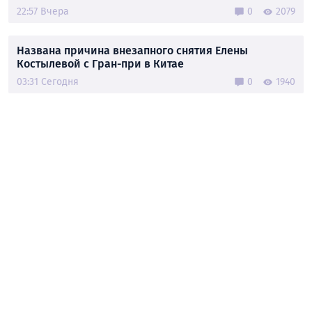
22:57 Вчера
0
2079
Названа причина внезапного снятия Елены
Костылевой с Гран-при в Китае
03:31 Сегодня
0
1940