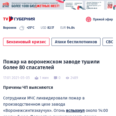
Прямой эфир
Воронеж
+25°C
USD
82.17
EUR
94.84
Бензиновый кризис
Атаки беспилотников
СВО
Пожар на воронежском заводе тушили
более 80 спасателей
17:01 2021-05-05
1 мин
0
2489
Причины ЧП выясняются
Сотрудники МЧС ликвидировали пожар в
производственном цехе завода
«Воронежсинтезкаучук». Огонь
вспыхнул
около 14:00