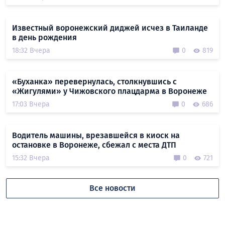
Известный воронежский диджей исчез в Таиланде
в день рождения
18:32 Вчера
0
819
«Буханка» перевернулась, столкнувшись с
«Жигулями» у Чижовского плацдарма в Воронеже
17:03 Вчера
0
686
Водитель машины, врезавшейся в киоск на
остановке в Воронеже, сбежал с места ДТП
15:32 Вчера
0
721
Все новости