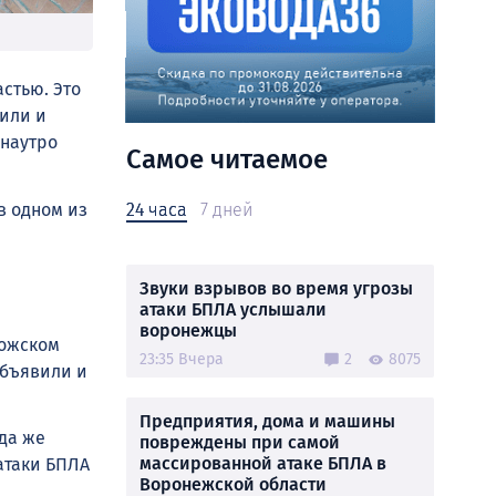
астью. Это
или и
 наутро
Самое читаемое
24 часа
7 дней
в одном из
Звуки взрывов во время угрозы
атаки БПЛА услышали
воронежцы
гожском
23:35 Вчера
2
8075
объявили и
Предприятия, дома и машины
гда же
повреждены при самой
массированной атаке БПЛА в
атаки БПЛА
Воронежской области