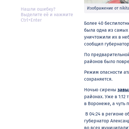
Изображение от nikita
Нашли ошибку?
Выделите её и нажмите
Ctrl+Enter
Более 40 беспилотни
была одна из самых
уничтожили их в неб
сообщил губернатор
По предварительной
районов было повре
Режим опасности ат
сохраняется.
Ночью сирены
завы
районах. Уже в 1:12
в Воронеже, а чуть 
В 04:24 в регионе о
губернатор Алексан
во всех муниципали