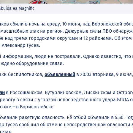
buida на Magnific
ков сбили в ночь на среду, 10 июня, над Воронежской обл
 масштабных атак на регион. Дежурные силы ПВО обнаруж
е над тремя городскими округами и 12 районами. Об этом
 Александр Гусев.
 информации, люди не пострадали. Однако известно, что 
ждено оборудование связи.
аки беспилотников,
объявленный
в 20:03 вторника, 9 июня,
ли
в Россошанском, Бутурлиновском, Лискинском и Остро
 тревогу в связи с угрозой непосредственного удара БПЛА 
позже – в Борисоглебске.
бъявили ракетную опасность. Её отбой объявили в 5:50. То
др Гусев сообщил об отмене непосредственной опасности 
тетах.