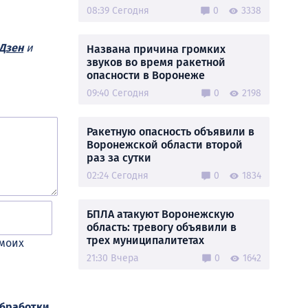
08:39 Сегодня
0
3338
Дзен
и
Названа причина громких
звуков во время ракетной
опасности в Воронеже
09:40 Сегодня
0
2198
Ракетную опасность объявили в
Воронежской области второй
раз за сутки
02:24 Сегодня
0
1834
БПЛА атакуют Воронежскую
область: тревогу объявили в
трех муниципалитетах
 моих
21:30 Вчера
0
1642
обработки