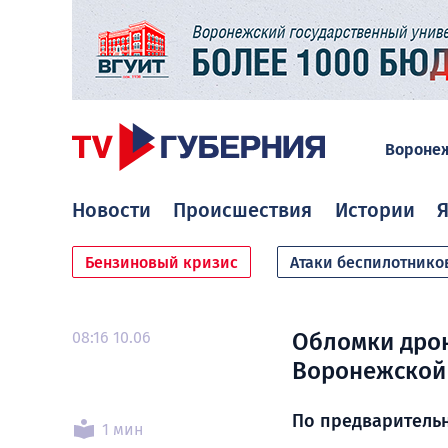
Вороне
Новости
Происшествия
Истории
Я
Бензиновый кризис
Атаки беспилотнико
08:16 10.06
Обломки дрон
Воронежской 
По предваритель
1 мин