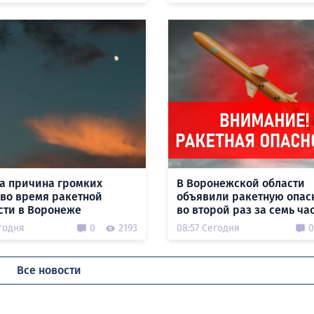
а причина громких
В Воронежской области
 во время ракетной
объявили ракетную опас
сти в Воронеже
во второй раз за семь ча
годня
0
2193
08:57 Сегодня
0
Все новости