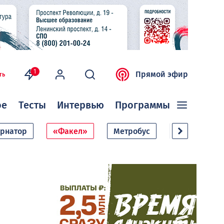
1
Прямой эфир
ть
ое
Тесты
Интервью
Программы
ернатор
«Факел»
Метробус
Дачный сезо