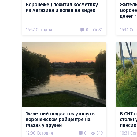
Воронежец похитил косметику
Житель
из магазина и попал на видео
Вороне
денег 
16:57 Сегодня
0
81
15:14 Се
14-летний подросток утонул в
В СНТ 
воронежском райцентре на
столкн
глазах у друзей
пенсио
12:00 Сегодня
0
319
10:31 Се