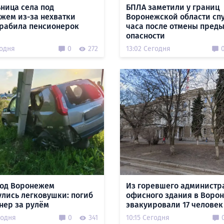
ница села под
БПЛА заметили у границ
жем из-за нехватки
Воронежской области спу
грабила пенсионерок
часа после отмены пред
опасности
годня
0
272
13:02 Сегодня
под Воронежем
Из горевшего администр
улись легковушки: погиб
офисного здания в Воро
нер за рулём
эвакуировали 17 человек
годня
0
341
10:15 Сегодня