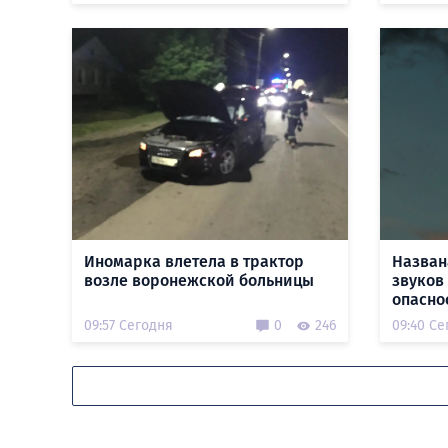
Иномарка влетела в трактор
Назван
возле воронежской больницы
звуков
опасно
09:57 Сегодня
0
246
09:40 Се