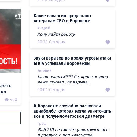
Какие вакансии предлагают
ветеранам СВО в Воронеже
Андрей
Хочу найти работу.
00:28 Сегодня
Звуки взрывов во время угрозы атаки
БПЛА услышали воронежцы
Евгений
Какие хлопки????? Я с кровати упор
лежа принял , от взрыва.
ность
00:04 Сегодня
сов
400
В Воронеже случайно раскопали
авиабомбу, которая могла уничтожить
все в полукилометровом диаметре
Граф
Фаб 250 не сможет уничтожить все
в радиусе в пол километра