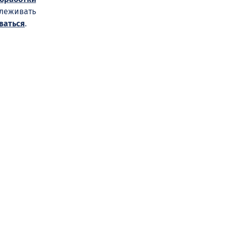
слеживать
ваться
.