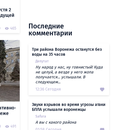
стя 2
ыдущей
Последние
0
465
комментарии
Три района Воронежа останутся без
воды на 35 часов
Депутат
Ну народ у нас, ну говнистый! Куда
не целуй, а везде у него жопа
получается... услышали. В
следующем...
12:36 Сегодня
Звуки взрывов во время угрозы атаки
ативно-
БПЛА услышали воронежцы
неже
Safura
А вы с какого района
0
491
01:58 Сегодня