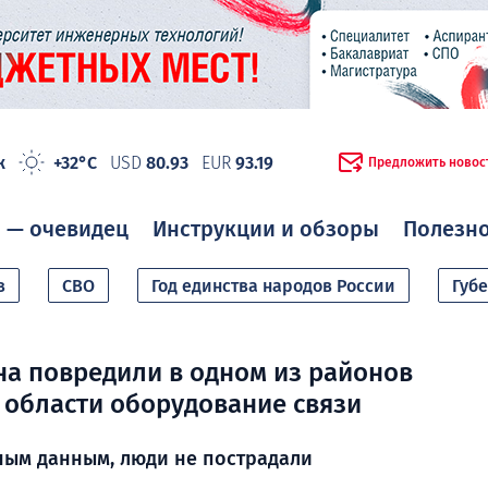
ж
+32°C
USD
80.93
EUR
93.19
Предложить новос
 — очевидец
Инструкции и обзоры
Полезн
в
СВО
Год единства народов России
Губ
а повредили в одном из районов
области оборудование связи
ным данным, люди не пострадали