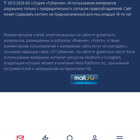
© 2013-2026 АО «Студия «Губерния». Использование материалов
разрешено только с предварительного согласия правообладателей. Сайт
может содержать контент, не предназначенный для лиц младше 16-ти лет.
Мнения авторов статей, опубликованных на сайте tv-gubernia.ru,
материалов, размещённых в рубриках «Мнения», «Блоги», а также
комментариев пользователей к материалам сайта могут не совпадать с
позицией редакции сайта «TV Губерния». На сайте tv-gubernia.ru могут быть
использованы материалы интернет-ресурсов Facebook и Instagram,
владельцем которых является компания Meta Platforms Inc., признанная
экстремистской и запрещённая на территории РФ.