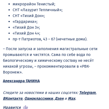
микрорайон Тенистый;
СНТ «Лазурит Тепличный»;
СНТ «Тихий Дон»;
«Гардарика»;
«Тихий Дон 3»;
«Тихий Дон 4»;
пр-т Патриотов, 43 – 67 (нечетные дома).
– После запуска и заполнения магистральные сети
промываются и чистятся. Сама по себе вода по
биологическому и химическому составу не несёт
никакой угрозы, – прокомментировали в «РВК-
Воронеж».
Александра ГАНИНА
Следите за новостями в наших соцсетях:
Telegram
,
ВКонтакте
,
Одноклассники
,
Дзен
и
Max
.
Нравится