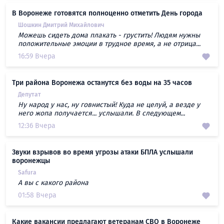
В Воронеже готовятся полноценно отметить День города
Шошкин Дмитрий Михайлович
Можешь сидеть дома плакать - грустить! Людям нужны
положительные эмоции в трудное время, а не отрица...
16:59 Вчера
Три района Воронежа останутся без воды на 35 часов
Депутат
Ну народ у нас, ну говнистый! Куда не целуй, а везде у
него жопа получается... услышали. В следующем...
12:36 Вчера
Звуки взрывов во время угрозы атаки БПЛА услышали
воронежцы
Safura
А вы с какого района
01:58 Вчера
Какие вакансии предлагают ветеранам СВО в Воронеже