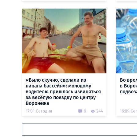
«Было скучно, сделали из
Во вре
пикапа бассейн»: молодому
в Воро
водителю пришлось извиняться
подвоз
за весёлую поездку по центру
Воронежа
17:01 Сегодня
0
244
16:09 Се