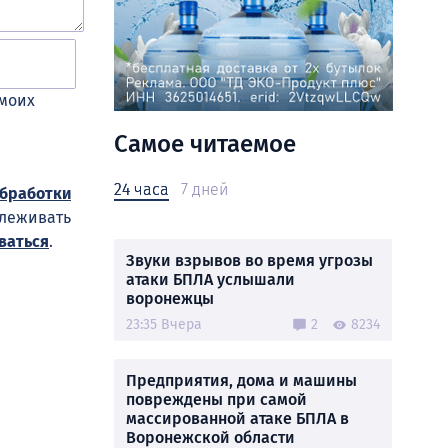
 моих
Самое читаемое
24 часа
7 дней
обработки
слеживать
ваться
.
Звуки взрывов во время угрозы
атаки БПЛА услышали
воронежцы
23:35 Вчера
2
8234
Предприятия, дома и машины
повреждены при самой
массированной атаке БПЛА в
Воронежской области