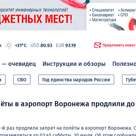
ж
+31°C
USD
80.93
EUR
93.19
Предложить новос
 — очевидец
Инструкции и обзоры
Полезн
в
СВО
Год единства народов России
Губ
лёты в аэропорт Воронежа продлили до
5-й раз продлила запрет на полёты в аэропорт Воронежа.
 приземляться до 03:45 субботы, 30 июля. Об этом сообщили