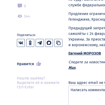
службе федеральног
0
Продление ограниче
344
Геленджике, Краснод
Предыдущий запре
самолёты с 24 февр
Поделиться:
Украины. За приоста
и воронежскому, на
Евгений МОРОЗОВ
Следите за новостя
Нравится
Max
.
Нашли ошибку?
Выделите её и нажмите
Ваш адрес email не 
Ctrl+Enter