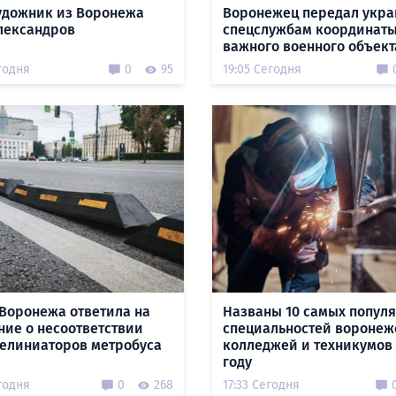
удожник из Воронежа
Воронежец передал укр
лександров
спецслужбам координат
важного военного объект
годня
0
95
19:05 Сегодня
Воронежа ответила на
Названы 10 самых попул
ние о несоответствии
специальностей воронеж
делиниаторов метробуса
колледжей и техникумов 
году
годня
0
268
17:33 Сегодня