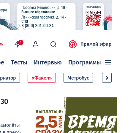
1
Прямой эфир
ть
ое
Тесты
Интервью
Программы
ернатор
«Факел»
Метробус
Дачный сезо
 30
 Самолёты
 в пресс-