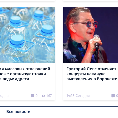
мя массовых отключений
Григорий Лепс отменяет
неже организуют точки
концерты накануне
а воды: адреса
выступления в Воронеже
годня
0
467
14:58 Сегодня
Все новости