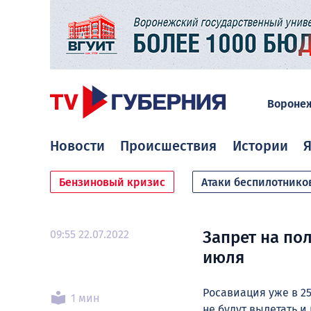
Вороне
Новости
Происшествия
Истории
Я
Бензиновый кризис
Атаки беспилотнико
09:55 22.07.2022
Запрет на по
июля
Росавиация уже в 2
1 мин
не будут вылетать и