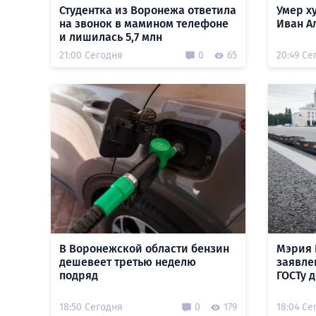
Студентка из Воронежа ответила
Умер х
на звонок в мамином телефоне
Иван А
и лишилась 5,7 млн
21:00 Сегодня
0
65
20:49 Се
В Воронежской области бензин
Мэрия 
дешевеет третью неделю
заявле
подряд
ГОСТу 
18:50 Сегодня
0
179
18:04 Се