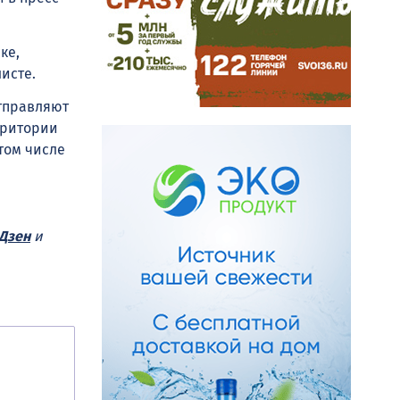
ке,
исте.
отправляют
рритории
том числе
Дзен
и