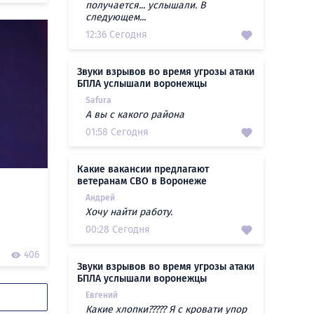
получается... услышали. В
следующем...
12:36 Сегодня
Звуки взрывов во время угрозы атаки
БПЛА услышали воронежцы
Safura
А вы с какого района
01:58 Сегодня
Какие вакансии предлагают
ветеранам СВО в Воронеже
Андрей
Хочу найти работу.
00:28 Сегодня
0
406
Звуки взрывов во время угрозы атаки
БПЛА услышали воронежцы
Евгений
Какие хлопки????? Я с кровати упор