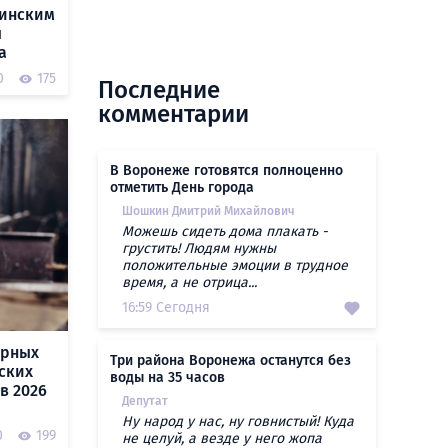
аинским
ы
а
0
175
Последние
комментарии
В Воронеже готовятся полноценно
отметить День города
Шошкин Дмитрий Михайлович
Можешь сидеть дома плакать -
грустить! Людям нужны
положительные эмоции в трудное
время, а не отрица...
16:59 Сегодня
ярных
Три района Воронежа останутся без
ских
воды на 35 часов
в 2026
Депутат
Ну народ у нас, ну говнистый! Куда
0
199
не целуй, а везде у него жопа